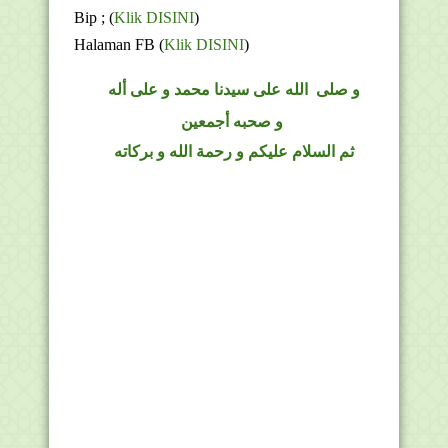
Bip ;
(
Klik DISINI
)
Halaman FB
(
Klik DISINI
)
و
صلى
الله
على سيدنا محمد و على أله
و صحبه أجمعين
ثم السلام عليكم و رحمة الله و بركاته