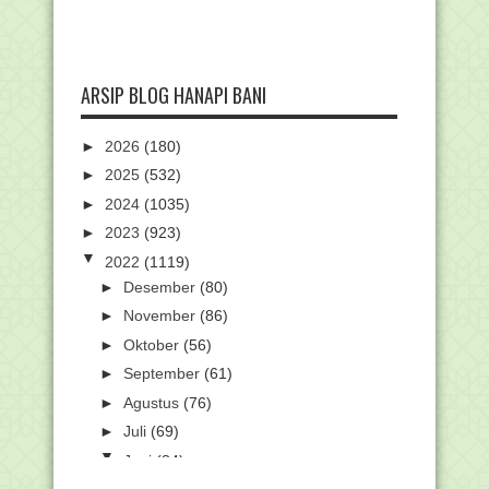
ARSIP BLOG HANAPI BANI
►
2026
(180)
►
2025
(532)
►
2024
(1035)
►
2023
(923)
▼
2022
(1119)
►
Desember
(80)
►
November
(86)
►
Oktober
(56)
►
September
(61)
►
Agustus
(76)
►
Juli
(69)
▼
Juni
(84)
Beasiswa LPDP Tahap 2 Dibuka 4 Juli,