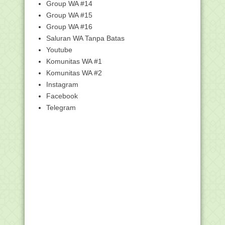
Group WA #14
Penjelasan tentang Blangko Ijazah
Group WA #15
Madrasah
Group WA #16
Juknis Tunjangan Insentif GBPNS Pada
RA dan Madras...
Saluran WA Tanpa Batas
Youtube
Mekanisme Perbaikan Data Referensi
Siswa di Verval...
Komunitas WA #1
Verifikasi dan Validasi Data Siswa Calon
Komunitas WA #2
Penerima ...
Instagram
Edaran Pemutakhiran Data Emis
Facebook
Madrasah Semester Ga...
Telegram
Ratusan Guru Madrasah di Kabupaten
Tuban Terima Bi...
Edaran Mendagri, PNS dan PPPK Wajib
Gunakan Seraga...
Segera! Perbarui Akun Pengelola Data
(sdm.data.kem...
Kemenag Siapkan Silabus
Pembelajaran Kurikulum Mer...
Perpanjangan Pendaftaran Proposal
Kelompok Kerja C...
Pemberitahuan Agenda Uji Kompetensi