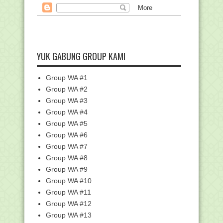
Ini Link dan ...
SK Penerima PIP (Program Indonesia
Pintar) Tahap I...
Pemerintah Tetapkan Iduladha 1443 H
Jatuh pada 10 ...
YUK GABUNG GROUP KAMI
Panduan Verifikasi Dan Validasi Nomor
Induk Kepend...
Group WA #1
PPG PAI Tahun 2022, Kemenag
Group WA #2
Kembali Kerjasama deng...
Group WA #3
Surat Edaran Direktur Jenderal
Group WA #4
Pendidikan Islam Te...
Group WA #5
SE Menag No 10/2022 Tentang
Panduan Penyelenggaraa...
Group WA #6
Group WA #7
Kemenag Verifikasi Data Tunjangan
Profesi Guru
Group WA #8
Tanya Jawab (FAQ) Program PIP
Group WA #9
Mandiri - Kemenag
Group WA #10
Persiapan Penyaluran Dana BOS Tahap
Group WA #11
II TA. 2022
Group WA #12
Pengumuman Hasil Seleksi Akademik
Group WA #13
PPG Dalam Jabata...