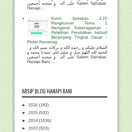
على أله و صحبه أجمعين Salam Sahabat
Hanapi ...
Kunci Jawaban 3.22
Rangkuman Tema 1
Mengenal Keberagaman -
Pelatihan Pendidikan Inklusif
Berjenjang Tingkat Dasar -
Pintar Kemenag
السلام عليكم و رحمة الله و بركاته بسم الله و
الحمد لله اللهم صل و سلم على سيدنا محمد و
على أله و صحبه أجمعين Salam Sahabat
Hanapi Bani ....
ARSIP BLOG HANAPI BANI
►
2026
(182)
►
2025
(532)
►
2024
(1035)
►
2023
(923)