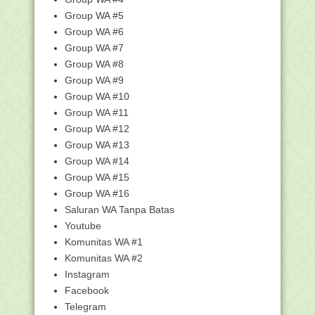
Pedoman Pelaksanaan Upacara
Group WA #5
Bendera Hari Guru Nasi...
Group WA #6
Kumpulan Twibbon Hari Guru Kemenag
Group WA #7
dan Kemendikbud...
Group WA #8
PIDATO MENDIKBUDRISTEK PADA
Group WA #9
PERINGATAN HARI GURU N...
Group WA #10
Download Bukti Fisik Akreditasi
Group WA #11
Sekolah/Madrasah -...
Group WA #12
Kemenag Terbitkan Edaran Upacara
Group WA #13
Bendera Hari Guru...
Group WA #14
Amanat Menteri Agama pada Hari Guru
2022
Group WA #15
Group WA #16
Pencairan Bantuan Pokja Tahap III
Tahun 2022
Saluran WA Tanpa Batas
Ajak Umat Doakan dan Salat Gaib-Tahlil
Youtube
untuk Korba...
Komunitas WA #1
Metaverse, Peluang dan Tantangan
Komunitas WA #2
bagi Guru Madrasah
Instagram
Kisah Guru Drona dan Dilema Guru di
Facebook
Indonesia
Telegram
Menghargai Guru Madrasah yang