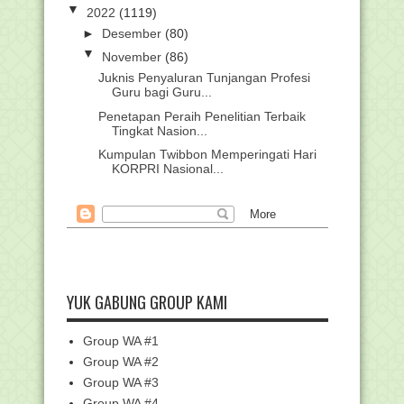
▼
2022
(1119)
►
Desember
(80)
▼
November
(86)
Juknis Penyaluran Tunjangan Profesi
Guru bagi Guru...
Penetapan Peraih Penelitian Terbaik
Tingkat Nasion...
Kumpulan Twibbon Memperingati Hari
KORPRI Nasional...
Unduh Contoh LPJ Bantuan Pokja
KKG/MGMP/MGBK/KKM/P...
Pedoman Peringatan Hari Ulang Tahun
Ke-51 Korps Pe...
PANDUAN PRESENSI ONLINE
KEMENAG
YUK GABUNG GROUP KAMI
Mars Guru Madrasah (Lirik, Notasi dan
Video)
Group WA #1
Kemenag Libatkan 400 Guru dalam
Upacara Peringatan...
Group WA #2
Group WA #3
Kemenag Minta Guru Madrasah
Beradaptasi dengan Per...
Group WA #4