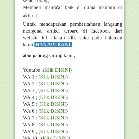
semua orang.
Memberi manfa'at baik di dunia maupun di
akhirat.
Untuk mendapatkan pemberitahuan langsung
mengenai artikel terbaru di facebook dari
website ini silakan klik suka pada halaman
kami
HANAPI BANI
atau gabung Group kami;
Youtube ;(
Klik DISINI
)
WA 1 ; (
Klik DISINI
)
WA 2 ; (
Klik DISINI
)
WA 3 ; (
Klik DISINI
)
WA 4 ; (
Klik DISINI
)
WA 5 ; (
Klik DISINI
)
WA 6 ; (
Klik DISINI
)
WA 7 ; (
Klik DISINI
)
WA 8 ; (
Klik DISINI
)
WA 9 ; (
Klik DISINI
)
WA 10 ; (
Klik DISINI
)