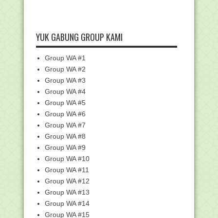
Ke-51 Korps Pe...
PANDUAN PRESENSI ONLINE
KEMENAG
YUK GABUNG GROUP KAMI
Mars Guru Madrasah (Lirik, Notasi dan
Video)
Group WA #1
Kemenag Libatkan 400 Guru dalam
Upacara Peringatan...
Group WA #2
Group WA #3
Kemenag Minta Guru Madrasah
Beradaptasi dengan Per...
Group WA #4
Pedoman Pelaksanaan Upacara
Group WA #5
Bendera Hari Guru Nasi...
Group WA #6
Kumpulan Twibbon Hari Guru Kemenag
Group WA #7
dan Kemendikbud...
Group WA #8
PIDATO MENDIKBUDRISTEK PADA
Group WA #9
PERINGATAN HARI GURU N...
Group WA #10
Download Bukti Fisik Akreditasi
Group WA #11
Sekolah/Madrasah -...
Group WA #12
Kemenag Terbitkan Edaran Upacara
Group WA #13
Bendera Hari Guru...
Group WA #14
Amanat Menteri Agama pada Hari Guru
2022
Group WA #15