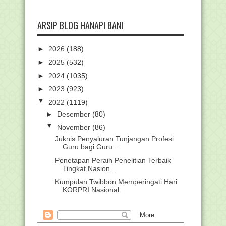
ARSIP BLOG HANAPI BANI
►
2026
(188)
►
2025
(532)
►
2024
(1035)
►
2023
(923)
▼
2022
(1119)
►
Desember
(80)
▼
November
(86)
Juknis Penyaluran Tunjangan Profesi
Guru bagi Guru...
Penetapan Peraih Penelitian Terbaik
Tingkat Nasion...
Kumpulan Twibbon Memperingati Hari
KORPRI Nasional...
Unduh Contoh LPJ Bantuan Pokja
KKG/MGMP/MGBK/KKM/P...
Pedoman Peringatan Hari Ulang Tahun