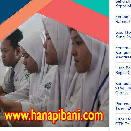
Sekolah
Kepsek
Khutbah 
Rahmat 
Soal TK
Kunci J
Kemenag
Kompete
Madras
Lupa Ba
Begini 
Kumpula
yang Lu
Gratis!
Pedoman
Tahun 2
Cara Ta
GTK Ter