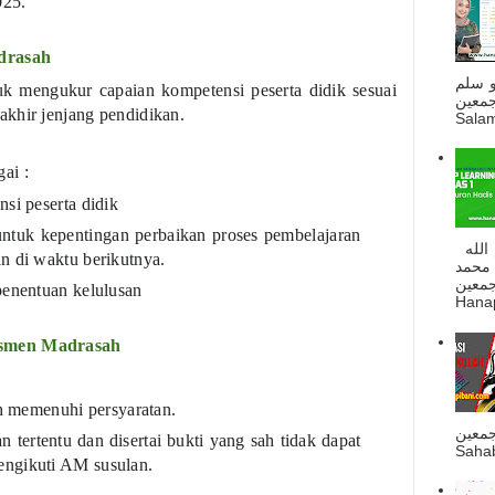
025.
drasah
و سلم
k mengukur capaian kompetensi peserta didik sesuai
جمعين
khir jenjang pendidikan.
Salam
ai :
si peserta didik
ntuk kepentingan perbaikan proses pembelajaran
السلام عليكم و رحمة الله و بركاته بسم الله
n di waktu berikutnya.
 محمد
ه أجمعين
penentuan kelulusan
Hanapi
esmen Madrasah
ah memenuhi persyaratan.
جمعين
 tertentu dan disertai bukti yang sah tidak dapat
Sahab
ngikuti AM susulan.