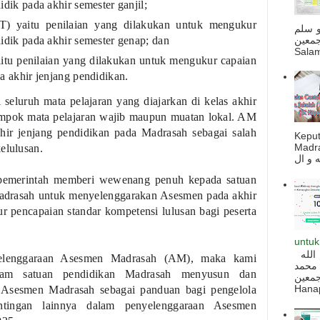
idik pada akhir semester ganjil;
T) yaitu penilaian yang dilakukan untuk mengukur
و سلم
جمعين
idik pada akhir semester genap; dan
Salam
u penilaian yang dilakukan untuk mengukur capaian
a akhir jenjang pendidikan.
eluruh mata pelajaran yang diajarkan di kelas akhir
ompok mata pelajaran wajib maupun muatan lokal. AM
akhir jenjang pendidikan pada Madrasah sebagai salah
Kepu
Madra
elulusan.
pemerintah memberi wewenang penuh kepada satuan
madrasah untuk menyelenggarakan Asesmen pada akhir
r pencapaian standar kompetensi lulusan bagi peserta
untuk
السلام عليكم و رحمة الله و بركاته بسم الله
nyelenggaraan Asesmen Madrasah (AM), maka kami
 محمد
lam satuan pendidikan Madrasah menyusun dan
ه أجمعين
Hanapi
Asesmen Madrasah sebagai panduan bagi pengelola
tingan lainnya dalam penyelenggaraan Asesmen