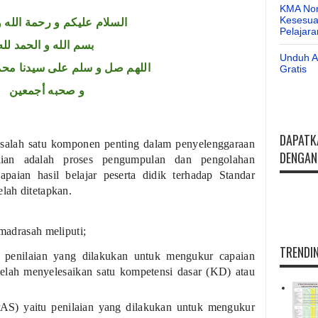
KMA Nom
Kesesuai
السلام عليكم و رحمة الله و
Pelajar
بسم الله و الحمد لله
Unduh Ap
اللهم صل و سلم على سيدنا محم
Gratis
و صحبه أجمعين
DAPATK
n salah satu komponen penting dalam penyelenggaraan
DENGAN 
aian adalah proses pengumpulan dan pengolahan
paian hasil belajar peserta didik terhadap Standar
lah ditetapkan.
 madrasah meliputi;
TRENDIN
u penilaian yang dilakukan untuk mengukur capaian
telah menyelesaikan satu kompetensi dasar (KD) atau
PAS) yaitu penilaian yang dilakukan untuk mengukur