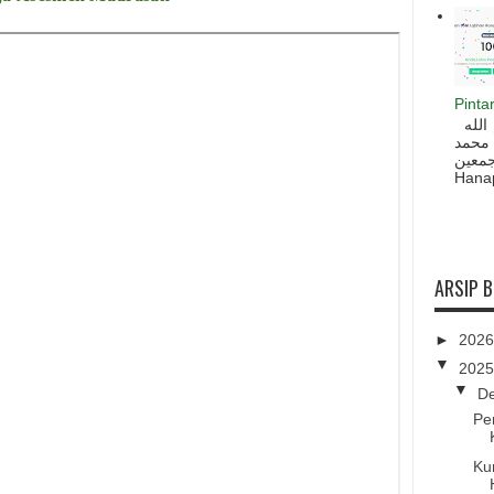
Pinta
السلام عليكم و رحمة الله و بركاته بسم الله
 محمد
ه أجمعين
Hanapi
ARSIP 
►
202
▼
202
▼
D
Pe
Ku