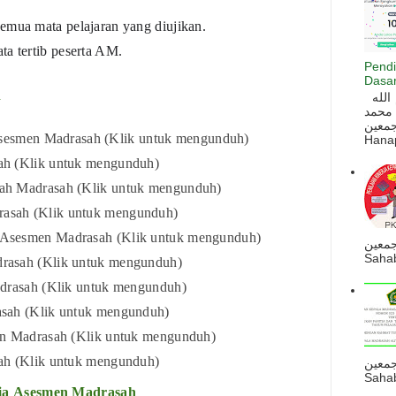
emua mata pelajaran yang diujikan.
ta tertib peserta AM.
Pendi
Dasar
h
السلام عليكم و رحمة الله و بركاته بسم الله
 محمد
ه أجمعين
 Asesmen Madrasah (Klik untuk mengunduh)
Hanapi
sah
(Klik untuk mengunduh)
sah Madrasah
(Klik untuk mengunduh)
rasah
(Klik untuk mengunduh)
 Asesmen Madrasah
(Klik untuk mengunduh)
جمعين
Sahab
drasah
(Klik untuk mengunduh)
adrasah
(Klik untuk mengunduh)
asah
(Klik untuk mengunduh)
en Madrasah
(Klik untuk mengunduh)
sah
(Klik untuk mengunduh)
جمعين
Sahab
ja
Asesmen Madrasah