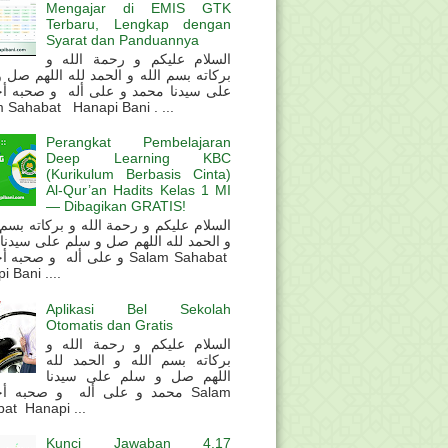
Mengajar di EMIS GTK
Terbaru, Lengkap dengan
Syarat dan Panduannya
السلام عليكم و رحمة الله و
بركاته بسم الله و الحمد لله اللهم صل 
على سيدنا محمد و على أله و صحبه أ
 Sahabat Hanapi Bani . ...
Perangkat Pembelajaran
Deep Learning KBC
(Kurikulum Berbasis Cinta)
Al-Qur’an Hadits Kelas 1 MI
— Dibagikan GRATIS!
و الحمد لله اللهم صل و سلم على سيدنا
و على أله و صحب Salam Sahabat
 Bani ....
Aplikasi Bel Sekolah
Otomatis dan Gratis
السلام عليكم و رحمة الله و
بركاته بسم الله و الحمد لله
اللهم صل و سلم على سيدنا
محمد و على أله و صحبه أ Salam
at Hanapi ...
Kunci Jawaban 4.17