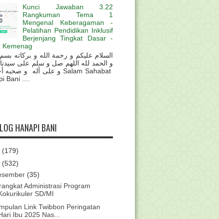
Kunci Jawaban 3.22
Rangkuman Tema 1
Mengenal Keberagaman -
Pelatihan Pendidikan Inklusif
Berjenjang Tingkat Dasar -
r Kemenag
و الحمد لله اللهم صل و سلم على سيدنا
و على أله و صحب Salam Sahabat
 Bani ....
BLOG HANAPI BANI
6
(179)
5
(532)
esember
(35)
rangkat Administrasi Program
Kokurikuler SD/MI
mpulan Link Twibbon Peringatan
Hari Ibu 2025 Nas...