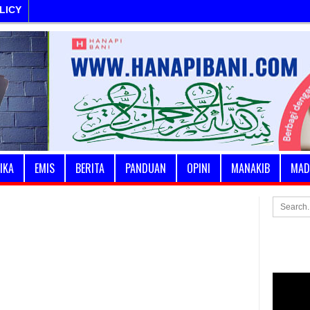
LICY
IKA
EMIS
BERITA
PANDUAN
OPINI
MANAKIB
MAD