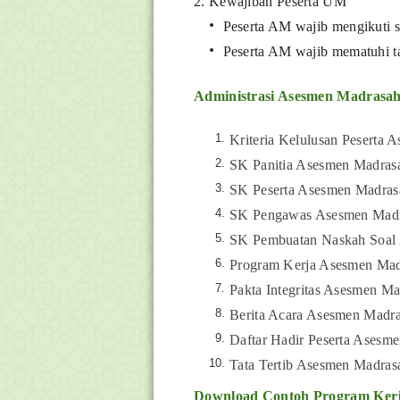
2. Kewajiban Peserta UM
Peserta AM wajib mengikuti s
Peserta AM wajib mematuhi ta
Administrasi Asesmen Madrasa
Kriteria Kelulusan Peserta
SK Panitia Asesmen Madra
SK Peserta Asesmen Madra
SK Pengawas Asesmen Mad
SK Pembuatan Naskah Soal
Program Kerja Asesmen Ma
Pakta Integritas Asesmen M
Berita Acara Asesmen Madr
Daftar Hadir Peserta Asesm
Tata Tertib Asesmen Madra
Download Contoh
Program Ker