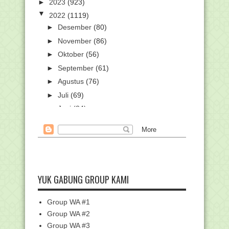
►
2023
(923)
▼
2022
(1119)
►
Desember
(80)
►
November
(86)
►
Oktober
(56)
►
September
(61)
►
Agustus
(76)
►
Juli
(69)
►
Juni
(84)
►
Mei
(59)
►
April
(108)
▼
Maret
(179)
Kumpulan Pantun Ucapan Marhaban ya
Ramadhan 1443 H...
YUK GABUNG GROUP KAMI
Kemenag Kembali Gelar Super Camp
Peneliti Muda Mad...
Group WA #1
3 Puisi Tentang Ramadhan untuk
Menyambut Ramadhan ...
Group WA #2
Group WA #3
Download Kumpulan Kisi-Kisi Seleksi