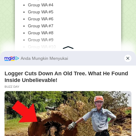
Akademik PPG D...
Group WA #4
Surat Pengantar POS Asesmen
Group WA #5
Nasional Tahun 2022
Group WA #6
Kumpulan Twibbon Harlah Pergunu ke-
Group WA #7
70 Tanggal 31 M...
Group WA #8
Prosedur Operasional Standar (POS)
Group WA #9
Asesmen Nasiona...
Group WA #10
Kapasitas Jemaah Tempat Ibadah di
Group WA #11
PPKM Level 1 Kin...
Group WA #12
Edaran Menag No SE. 06 Tahun 2022
Group WA #13
tentang Pelaksan...
Group WA #14
Kemenag Susun Juknis Tunjangan
Sertifikasi dan Ban...
Group WA #15
Group WA #16
Pendaftaran Pelatihan Bidang Teknologi
Informasi ...
Saluran WA Tanpa Batas
Jurnal Kelas 1 Semester 1 dan 2 K-13
Youtube
Komunitas WA #1
Jurnal Kelas 1 SD/MI Semester 2 K13
Komunitas WA #2
Gelar Rakornas, Kemenag Bahas
Peningkatan Layanan ...
Instagram
Facebook
Unusia Sediakan Beasiswa Kader NU,
Ini Ketentuannya