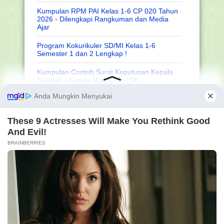
Kumpulan RPM PAI Kelas 1-6 CP 020 Tahun
2026 - Dilengkapi Rangkuman dan Media
Ajar
Program Kokurikuler SD/MI Kelas 1-6
Semester 1 dan 2 Lengkap !
Kumpulan Contoh Surat Keputusan Kepala
Sekolah / Kepala Madrasah (SK
Kepsek/Kamad)
Khutbah Jumat: Inspirasi Bulan Safar, Raih
Rahmat Dunia Akhirat
Soal TKA Biologi SMA/SMK Tahun 2025 dan
Kunci Jawaban