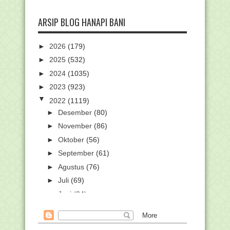
ARSIP BLOG HANAPI BANI
►
2026
(179)
►
2025
(532)
►
2024
(1035)
►
2023
(923)
▼
2022
(1119)
►
Desember
(80)
►
November
(86)
►
Oktober
(56)
►
September
(61)
►
Agustus
(76)
►
Juli
(69)
►
Juni
(84)
►
Mei
(59)
►
April
(108)