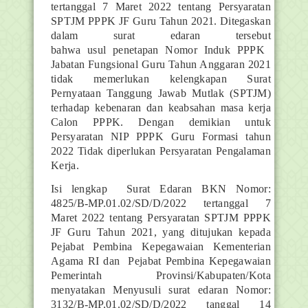
tertanggal 7 Maret 2022 tentang Persyaratan
SPTJM PPPK JF Guru Tahun 2021. Ditegaskan
dalam surat edaran tersebut
bahwa
usul
penetapan
Nomor
Induk
PPPK
Jabatan Fungsional Guru Tahun Anggaran 2021
tidak memerlukan kelengkapan Surat
Pernyataan Tanggung Jawab Mutlak (SPTJM)
terhadap kebenaran dan keabsahan masa kerja
Calon PPPK. Dengan demikian untuk
Persyaratan NIP PPPK Guru Formasi tahun
2022 Tidak diperlukan Persyaratan Pengalaman
Kerja.
Isi lengkap
Surat Edaran BKN Nomor:
4825/B-MP.01.02/SD/D/2022 tertanggal 7
Maret 2022 tentang Persyaratan SPTJM PPPK
JF Guru Tahun 2021, yang ditujukan kepada
Pejabat Pembina Kepegawaian Kementerian
Agama RI dan
Pejabat Pembina Kepegawaian
Pemerintah Provinsi/Kabupaten/Kota
menyatakan Menyusuli surat edaran Nomor:
3132/B-MP.01.02/SD/D/2022 tanggal 14