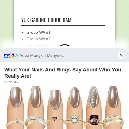
▼
Maret
(179)
Kumpulan Pantun Ucapan Marhaban ya
Ramadhan 1443 H...
YUK GABUNG GROUP KAMI
Kemenag Kembali Gelar Super Camp
Peneliti Muda Mad...
Group WA #1
3 Puisi Tentang Ramadhan untuk
Menyambut Ramadhan ...
Group WA #2
Group WA #3
Download Kumpulan Kisi-Kisi Seleksi
Akademik PPG D...
Group WA #4
Surat Pengantar POS Asesmen
Group WA #5
Nasional Tahun 2022
Group WA #6
Kumpulan Twibbon Harlah Pergunu ke-
Group WA #7
70 Tanggal 31 M...
Group WA #8
Prosedur Operasional Standar (POS)
Group WA #9
Asesmen Nasiona...
Group WA #10
Kapasitas Jemaah Tempat Ibadah di
Group WA #11
PPKM Level 1 Kin...
Group WA #12
Edaran Menag No SE. 06 Tahun 2022
Group WA #13
tentang Pelaksan...
Group WA #14
Kemenag Susun Juknis Tunjangan
Sertifikasi dan Ban...
Group WA #15