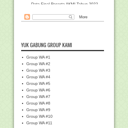
Data Final Peserta AKMI Tahun 2022
POS Penyelenggaraan AKMI 2022 (SK
Dirjen Pendis No...
Aturan Jumlah Siswa dan Rombel di
Madrasah
Trik Cara Atasi Masalah "Limit
Download" di Google...
YUK GABUNG GROUP KAMI
Download VHD Fresh ANBK 2022
Terbaru
Group WA #1
Survei Penilaian Integritas Dimulai, Plt
Group WA #2
Irjen: AS...
Group WA #3
Sejarah Thibbun Nabawi pada Masa
Group WA #4
Nabi Adam dan Nab...
Group WA #5
Juknis PPG Daljab Kemenag 2022 (SK
Dirjen Pendis ...
Group WA #6
Group WA #7
Kemenag Finalisasi Instrumen
Assesmen Kompetensi G...
Group WA #8
Catat, Uji Pengetahuan PPG dalam
Group WA #9
Jabatan Digelar 3...
Group WA #10
Daftar Linieritas Kualifikasi Ijazah S-
Group WA #11
1/D4 Dengan...