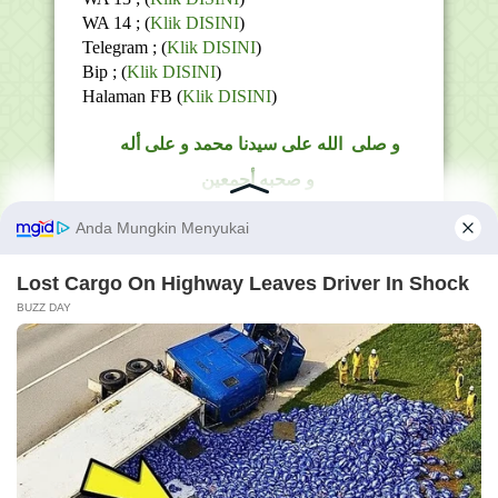
WA 14 ; (
Klik DISINI
)
Telegram ;
(
Klik DISINI
)
Bip ;
(
Klik DISINI
)
Halaman FB
(
Klik DISINI
)
و
صلى
الله
على سيدنا محمد و على أله
و صحبه أجمعين
ثم السلام عليكم و رحمة الله و بركاته