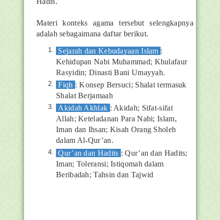
Hadis.
Materi konteks agama tersebut selengkapnya
adalah sebagaimana daftar berikut.
Sejarah dan Kebudayaan Islam
:
Kehidupan Nabi Muhammad; Khulafaur
Rasyidin; Dinasti Bani Umayyah.
Fiqh
: Konsep Bersuci; Shalat termasuk
Shalat Berjamaah
Akidah Akhlak
: Akidah; Sifat-sifat
Allah; Keteladanan Para Nabi; Islam,
Iman dan Ihsan; Kisah Orang Sholeh
dalam Al-Qur’an.
Qur’an dan Hadits
: Qur’an dan Hadits;
Iman; Toleransi; Istiqomah dalam
Beribadah; Tahsin dan Tajwid