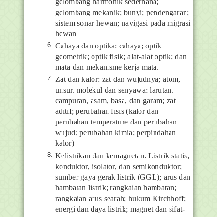
gelombang harmonik sederhana;
gelombang mekanik; bunyi; pendengaran;
sistem sonar hewan; navigasi pada migrasi
hewan
Cahaya dan optika: cahaya; optik
geometrik; optik fisik; alat-alat optik; dan
mata dan mekanisme kerja mata.
Zat dan kalor: zat dan wujudnya; atom,
unsur, molekul dan senyawa; larutan,
campuran, asam, basa, dan garam; zat
aditif; perubahan fisis (kalor dan
perubahan temperature dan perubahan
wujud; perubahan kimia; perpindahan
kalor)
Kelistrikan dan kemagnetan: Listrik statis;
konduktor, isolator, dan semikonduktor;
sumber gaya gerak listrik (GGL); arus dan
hambatan listrik; rangkaian hambatan;
rangkaian arus searah; hukum Kirchhoff;
energi dan daya listrik; magnet dan sifat-