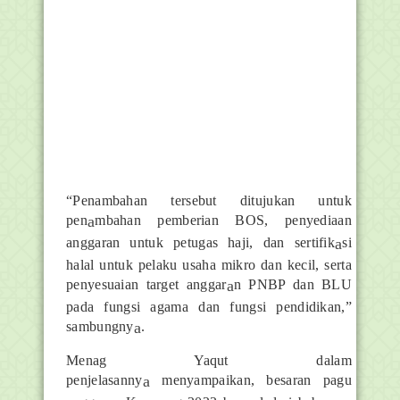
“Penambahan tersebut ditujukan untuk
pen
a
mbahan pemberian BOS, penyediaan
anggaran untuk petugas haji, dan sertifik
a
si
halal untuk pelaku usaha mikro dan kecil, serta
penyesuaian target anggar
a
n PNBP dan BLU
pada fungsi agama dan fungsi pendidikan,”
sambungny
a
.
Menag Yaqut dalam
penjelasanny
a
menyampaikan, besaran pagu