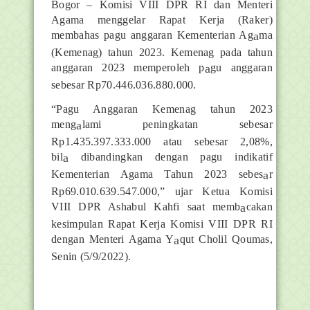
Bogor – Komisi VIII DPR RI dan Menteri
Agam
a
menggelar Rapat Kerja (Raker)
membahas pagu anggaran Kementerian Ag
a
ma
(Kemenag) tahun 2023. Kemenag pada tahun
anggaran 2023 memperoleh p
a
gu anggaran
sebesar Rp70.446.036.880.000.
“Pagu Anggaran Kemenag tahun 2023
meng
a
lami peningkatan sebesar
Rp1.435.397.333.000 atau sebesar 2,08%,
bil
a
dibandingkan dengan pagu indikatif
Kementerian Agama Tahun 2023 sebes
a
r
Rp69.010.639.547.000,” ujar Ketua Komisi
VIII DPR Ashabul Kahfi saat memb
a
cakan
kesimpulan Rapat Kerja Komisi VIII DPR RI
dengan Menteri Agama Y
a
qut Cholil Qoumas,
Senin (5/9/2022).