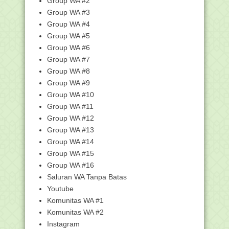
Group WA #2
Peringatan Hari Ke...
Group WA #3
Penyelenggaraan Upacara Peringatan
Group WA #4
Hari Kesaktian ...
Group WA #5
Mengenal Tema dan Logo Hari Santri
Group WA #6
2022
Group WA #7
Pendataan Tenaga Non-ASN
Berlangsung Hingga 31 Okt...
Group WA #8
Group WA #9
Unduh Aplikasi Penilaian Kinerja Guru
(PKG)
Group WA #10
Total Hadiah 300juta, Pendaftaran
Group WA #11
Kompetisi Roboti...
Group WA #12
Juknis Pelaksanaan Seleksi Calon
Group WA #13
PPPK Guru Pada In...
Group WA #14
Rekrutmen Baru Tenaga Pendamping
Group WA #15
Lokal Desa (PLD) ...
Group WA #16
Siap-Siap, PPG Angkatan III bagi 6.971
Saluran WA Tanpa Batas
Guru Madras...
Youtube
Bantuan 2.095 Pokja Guru Madrasah
Komunitas WA #1
Cair Oktober 2022
Komunitas WA #2
Surat Edaran Pencairan Bantuan Sosial
PIP Madrasah...
Instagram