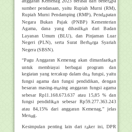
anggaran Kemenag 2023 berasal dari beber
a
pa
sumber pendanaan, yaitu Rupiah Murni (RM),
Rupiah Murni Pendamping (RMP), Pend
a
patan
Negara Bukan Pajak (PNBP) Kementerian
Agama, dana yang dihasilk
a
n dari Badan
Layanan Umum (BLU), dan Pinjaman Luar
Negeri (PLN), serta Surat Berh
a
rga Syariah
Negera (SBSN).
“Pagu Anggaran Kemenag akan dimanfaatk
a
n
untuk membiayai berbagai program dan
kegiatan yang tercakup dalam du
a
fungsi, yaitu
fungsi agama dan fungsi pendidikan, dengan
besaran masing-m
a
sing anggaran fungsi agama
sebesar Rp11.168.673.637 atau 15,85 % dan
fungsi pendidik
a
n sebesar Rp59.277.363.243
atau 84,15% dari anggaran Kemenag,” jelas
Men
a
g.
Kesimpulan penting lain dari r
a
ker ini, DPR