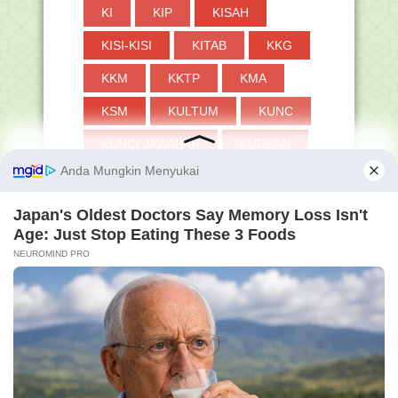
KI
KIP
KISAH
KISI-KISI
KITAB
KKG
KKM
KKTP
KMA
KSM
KULTUM
KUNC
KUNCI JAWABAN
KURBAN
KURIKULUM
KURIKULUM MERDEKA
LENTERA HATI
LIRIK
LKPD
LOMBA
LOWONGAN
MADRASAH
MADRASAH ALIYAH
MADRASAH IBTIDAIYAH