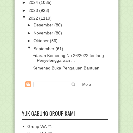
►
2024
(1035)
►
2023
(923)
▼
2022
(1119)
►
Desember
(80)
►
November
(86)
►
Oktober
(56)
▼
September
(61)
Edaran Kemenag No 26/2022 tentang
Penyelenggaraan ...
Kemenag Buka Pengajuan Bantuan
Lembaga Mitra Pendi...
Juknis Bantuan Lembaga Mitra,
Lembaga Profesi Pend...
Khutbah Jumat: Memasuki Bulan
Maulid, Mari Tiru Ak...
Hasil Seleksi Administrasi Beasiswa
Indonesia Bang...
YUK GABUNG GROUP KAMI
Juknis Anugerah Guru dan Tenaga
Kependidikan Madra...
Group WA #1
Pedoman Penyelenggaraan Upacara