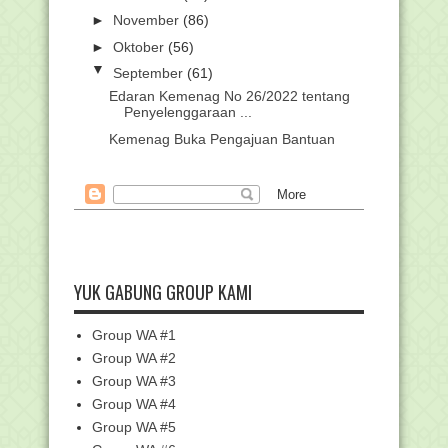
►
November
(86)
►
Oktober
(56)
▼
September
(61)
Edaran Kemenag No 26/2022 tentang
Penyelenggaraan ...
Kemenag Buka Pengajuan Bantuan
Lembaga Mitra Pendi...
Juknis Bantuan Lembaga Mitra,
Lembaga Profesi Pend...
Khutbah Jumat: Memasuki Bulan
Maulid, Mari Tiru Ak...
Hasil Seleksi Administrasi Beasiswa
Indonesia Bang...
YUK GABUNG GROUP KAMI
Juknis Anugerah Guru dan Tenaga
Kependidikan Madra...
Group WA #1
Pedoman Penyelenggaraan Upacara
Group WA #2
Peringatan Hari Ke...
Group WA #3
Penyelenggaraan Upacara Peringatan
Group WA #4
Hari Kesaktian ...
Group WA #5
Mengenal Tema dan Logo Hari Santri