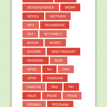
MENDIKDASMEN
MGMP
MODUL
MOTIVASI
MP3
MUHARRAM
MUI
MY FAMILY
MYASN
MYRES
MYSAPK
NAIK PANGKAT
NASIONAL
NISN
NPSN
NU
OMI
OPINI
PANDUAN
PANTUN
PAS
PAT
PAUD
PDUM
PDUN
PEDANG
PEDOMAN