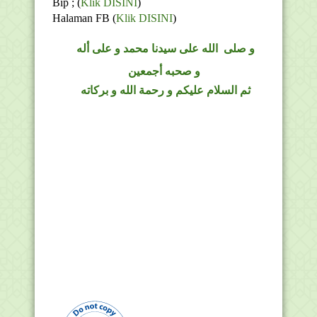
Bip ;
(
Klik DISINI
)
Halaman FB
(
Klik DISINI
)
و
صلى
الله
على سيدنا محمد و على أله
و صحبه أجمعين
ثم السلام عليكم و رحمة الله و بركاته