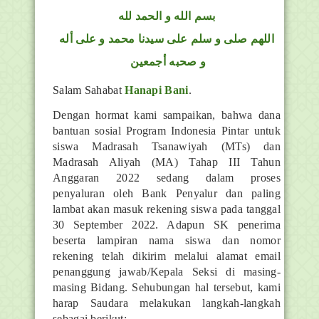
بسم الله و الحمد لله
اللهم صلى و سلم على سيدنا محمد و على أله
و صحبه أجمعين
Salam Sahabat
Hanapi Bani
.
Dengan hormat kami sampaikan, bahwa dana
bantuan sosial Program Indonesia Pintar untuk
siswa Madrasah Tsanawiyah (MTs) dan
Madrasah Aliyah (MA) Tahap III Tahun
Anggaran 2022 sedang dalam proses
penyaluran oleh Bank Penyalur dan paling
lambat akan masuk rekening siswa pada tanggal
30 September 2022. Adapun SK penerima
beserta lampiran nama siswa dan nomor
rekening telah dikirim melalui alamat email
penanggung jawab/Kepala Seksi di masing-
masing Bidang. Sehubungan hal tersebut, kami
harap Saudara melakukan langkah-langkah
sebagai berikut: