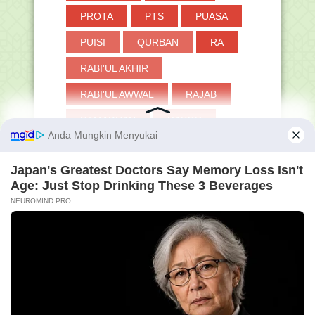
PROTA
PTS
PUASA
PUISI
QURBAN
RA
RABI'UL AKHIR
RABI'UL AWWAL
RAJAB
RAMADHAN
RAPOR
RDM
RKAM
RPP
SAKINAH
SANTRI
SAS
SAT
SBDP
SD
SEJARAH
SEKOLAH PENGGERAK
SENJATA
SERTIFIKASI GURU