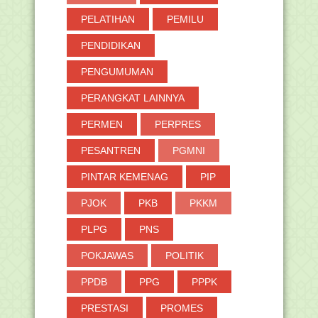
PELATIHAN
PEMILU
PENDIDIKAN
PENGUMUMAN
PERANGKAT LAINNYA
PERMEN
PERPRES
PESANTREN
PGMNI
PINTAR KEMENAG
PIP
PJOK
PKB
PKKM
PLPG
PNS
POKJAWAS
POLITIK
PPDB
PPG
PPPK
PRESTASI
PROMES