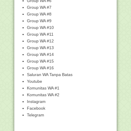
Group WA #6
2022
Group WA #7
Pendataan Tenaga Non-ASN
Berlangsung Hingga 31 Okt...
Group WA #8
Group WA #9
Unduh Aplikasi Penilaian Kinerja Guru
(PKG)
Group WA #10
Total Hadiah 300juta, Pendaftaran
Group WA #11
Kompetisi Roboti...
Group WA #12
Juknis Pelaksanaan Seleksi Calon
Group WA #13
PPPK Guru Pada In...
Group WA #14
Rekrutmen Baru Tenaga Pendamping
Group WA #15
Lokal Desa (PLD) ...
Group WA #16
Siap-Siap, PPG Angkatan III bagi 6.971
Saluran WA Tanpa Batas
Guru Madras...
Youtube
Bantuan 2.095 Pokja Guru Madrasah
Komunitas WA #1
Cair Oktober 2022
Komunitas WA #2
Surat Edaran Pencairan Bantuan Sosial
PIP Madrasah...
Instagram
Facebook
SK dan Lampiran PIP Tingkat MA Tahap
3 Tahun 2022
Telegram
SK dan Lampiran PIP Tingkat MTs
Tahap 3 Tahun 2022