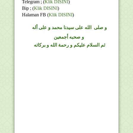
Telegram ;
(
Klik DISINI
)
Bip ;
(
Klik DISINI
)
Halaman FB
(
Klik DISINI
)
و
صلى
الله
على سيدنا محمد و على أله
و صحبه أجمعين
ثم السلام عليكم و رحمة الله و بركاته