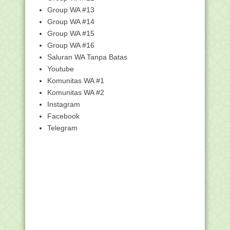
Juknis Pelaksanaan Seleksi Calon
Group WA #13
PPPK Guru Pada In...
Group WA #14
Rekrutmen Baru Tenaga Pendamping
Group WA #15
Lokal Desa (PLD) ...
Group WA #16
Siap-Siap, PPG Angkatan III bagi 6.971
Saluran WA Tanpa Batas
Guru Madras...
Youtube
Bantuan 2.095 Pokja Guru Madrasah
Komunitas WA #1
Cair Oktober 2022
Komunitas WA #2
Surat Edaran Pencairan Bantuan Sosial
PIP Madrasah...
Instagram
Facebook
SK dan Lampiran PIP Tingkat MA Tahap
3 Tahun 2022
Telegram
SK dan Lampiran PIP Tingkat MTs
Tahap 3 Tahun 2022
SE dan Daftar Nama Perbaikan Data
Diri Guru di SIM...
Kemenag Bekali Kewirausahaan bagi
Calon Pegawai Pu...
Twibbon Rabu Wekasan 1444 H | Mari
Berdoa untuk Ke...
13 Kelemahan Guru Dalam Mengajar