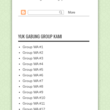
Lembaga Mitra Pendi...
Juknis Bantuan Lembaga Mitra,
Lembaga Profesi Pend...
Khutbah Jumat: Memasuki Bulan
Maulid, Mari Tiru Ak...
Hasil Seleksi Administrasi Beasiswa
Indonesia Bang...
YUK GABUNG GROUP KAMI
Juknis Anugerah Guru dan Tenaga
Kependidikan Madra...
Group WA #1
Pedoman Penyelenggaraan Upacara
Group WA #2
Peringatan Hari Ke...
Group WA #3
Penyelenggaraan Upacara Peringatan
Group WA #4
Hari Kesaktian ...
Group WA #5
Mengenal Tema dan Logo Hari Santri
Group WA #6
2022
Group WA #7
Pendataan Tenaga Non-ASN
Berlangsung Hingga 31 Okt...
Group WA #8
Group WA #9
Unduh Aplikasi Penilaian Kinerja Guru
(PKG)
Group WA #10
Total Hadiah 300juta, Pendaftaran
Group WA #11
Kompetisi Roboti...
Group WA #12