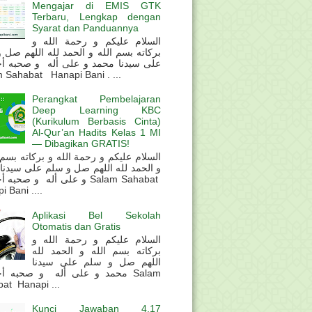
Mengajar di EMIS GTK
Terbaru, Lengkap dengan
Syarat dan Panduannya
السلام عليكم و رحمة الله و
بركاته بسم الله و الحمد لله اللهم صل 
على سيدنا محمد و على أله و صحبه أ
 Sahabat Hanapi Bani . ...
Perangkat Pembelajaran
Deep Learning KBC
(Kurikulum Berbasis Cinta)
Al-Qur’an Hadits Kelas 1 MI
— Dibagikan GRATIS!
و الحمد لله اللهم صل و سلم على سيدنا
و على أله و صحب Salam Sahabat
 Bani ....
Aplikasi Bel Sekolah
Otomatis dan Gratis
السلام عليكم و رحمة الله و
بركاته بسم الله و الحمد لله
اللهم صل و سلم على سيدنا
محمد و على أله و صحبه أ Salam
at Hanapi ...
Kunci Jawaban 4.17