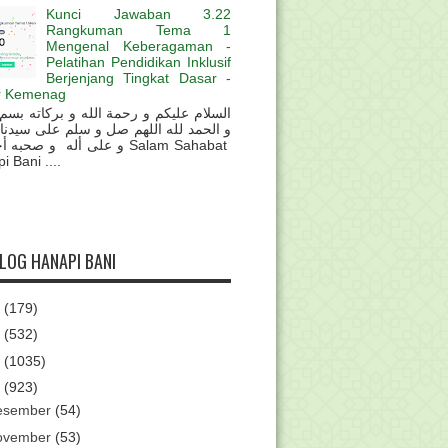
Kunci Jawaban 3.22
Rangkuman Tema 1
Mengenal Keberagaman -
Pelatihan Pendidikan Inklusif
Berjenjang Tingkat Dasar -
r Kemenag
و الحمد لله اللهم صل و سلم على سيدنا
و على أله و صحب Salam Sahabat
 Bani ....
BLOG HANAPI BANI
6
(179)
5
(532)
4
(1035)
3
(923)
esember
(54)
ovember
(53)