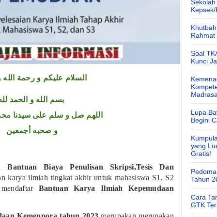
Sekolah
Kepsek
Khutbah 
Rahmat 
Soal TK
Kunci J
السلام عليكم و رحمة الله و
Kemenag
Kompete
Madras
بسم الله و الحمد لله
Lupa Ba
اللهم صل و سلم على سيدنا محم
Begini 
و صحبه أجمعين
Kumpula
yang Lu
Gratis!
n
Bantuan Biaya Penulisan Skripsi,Tesis Dan
Pedoman
an karya ilmiah tingkat akhir untuk mahasiswa S1, S2
Tahun 2
mendaftar
Bantuan Karya Ilmiah Kepemudaan
Cara Ta
GTK Ter
daan Kemenpora tahun 2023
merupakan
merupakan