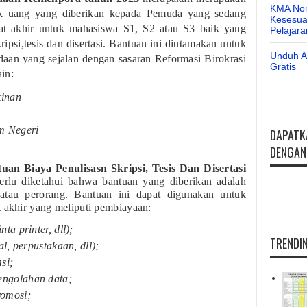
KMA Nom
k uang yang diberikan kepada Pemuda yang sedang
Kesesuai
kat akhir untuk mahasiswa S1, S2 atau S3 baik yang
Pelajar
ipsi,tesis dan disertasi. Bantuan ini diutamakan untuk
Unduh Ap
aan yang sejalan dengan sasaran Reformasi Birokrasi
Gratis
in:
kinan
m Negeri
DAPATK
DENGAN 
an Biaya Penulisasn Skripsi, Tesis Dan Disertasi
rlu diketahui bahwa bantuan yang diberikan adalah
 atau perorang. Bantuan ini dapat digunakan untuk
t akhir yang meliputi pembiayaan:
ta printer, dll);
TRENDIN
al, perpustakaan, dll);
si;
engolahan data;
romosi;