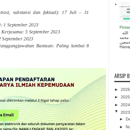
trasi, substansi dan faktual): 17 Juli – 31
: 1 September 2023
Pinta
 Kerjasama: 5 September 2023
السلام عليكم و رحمة الله و بركاته بسم الله
 محمد
2 September 2023
ه أجمعين
tanggungjawaban Bantuan: Paling lambat 8
Hanapi
ARSIP 
►
202
►
202
►
202
▼
202
►
D
►
N