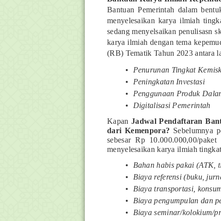
Bantuan Pemerintah dalam bentu
menyelesaikan karya ilmiah ting
sedang menyelsaikan penulisasn skr
karya ilmiah dengan tema kepemud
(RB) Tematik Tahun 2023 antara la
Penurunan Tingkat Kemis
Peningkatan Investasi
Penggunaan Produk Dala
Digitalisasi Pemerintah
Kapan
Jadwal Pendaftaran Bantu
dari Kemenpora?
Sebelumnya pe
sebesar Rp 10.000.000,00/paket
menyelesaikan karya ilmiah tingka
Bahan habis pakai (ATK, tin
Biaya referensi (buku, jurn
Biaya transportasi, konsum
Biaya pengumpulan dan p
Biaya seminar/kolokium/p