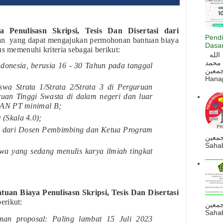
 Penulisasn Skripsi, Tesis Dan Disertasi dari
Pendi
an
yang dapat mengajukan permohonan bantuan biaya
Dasar
us memenuhi kriteria sebagai berikut:
السلام عليكم و رحمة الله و بركاته بسم الله
 محمد
onesia, berusia 16 - 30 Tahun pada tanggal
ه أجمعين
Hanapi
swa Strata 1/Strata 2/Strata 3 di Perguruan
ruan Tinggi Swasta di dalam negeri dan luar
 BAN PT minimal B;
(Skala 4.0);
 dari Dosen Pembimbing dan Ketua Program
جمعين
Sahab
a yang sedang menulis karya ilmiah tingkat
uan Biaya Penulisasn Skripsi, Tesis Dan Disertasi
erikut:
جمعين
Sahab
man proposal: Paling lambat 15 Juli 2023