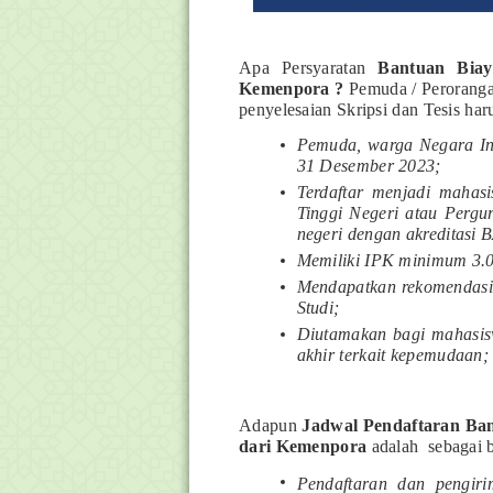
Apa Persyaratan
Bantuan Biaya
Kemenpora ?
Pemuda / Perorang
penyelesaian Skripsi dan Tesis har
Pemuda, warga Negara Ind
31 Desember 2023;
Terdaftar menjadi mahasi
Tinggi Negeri atau Pergu
negeri dengan akreditasi
Memiliki IPK minimum 3.0 
Mendapatkan rekomendasi
Studi;
Diutamakan bagi mahasisw
akhir terkait kepemudaan;
Adapun
Jadwal Pendaftaran Bant
dari Kemenpora
adalah
sebagai b
Pendaftaran dan pengiri