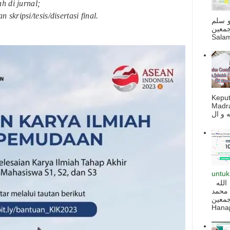
h di jurnal;
skripsi/tesis/disertasi final.
و سلم
جمعين
Salam
Kepu
Madra
untuk
السلام عليكم و رحمة الله و بركاته بسم الله
 محمد
ه أجمعين
Hanapi