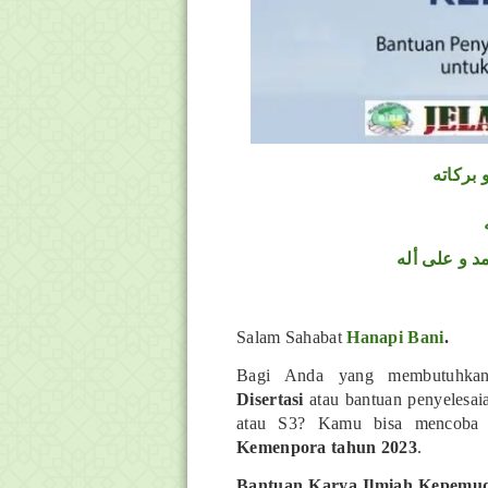
 بركاته
د و على أله
Salam Sahabat
Hanapi Bani
.
Bagi Anda yang membutuhka
Disertasi
atau bantuan penyelesai
atau S3? Kamu bisa mencoba 
Kemenpora tahun 2023
.
Bantuan Karya Ilmiah Kepemu