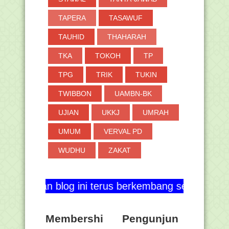
TAPERA
TASAWUF
TAUHID
THAHARAH
TKA
TOKOH
TP
TPG
TRIK
TUKIN
TWIBBON
UAMBN-BK
UJIAN
UKKJ
UMRAH
UMUM
VERVAL PD
WUDHU
ZAKAT
 blog ini terus berkembang serta berguna bagi sem
Membershi
Pengunjun