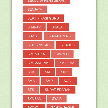
SEKOLAH PENGGERAK
SENJATA
SERTIFIKASI GURU
SHAFAR
SHALAT
SIAGA
SIARAN PERS
SIBOSPINTAR
SILABUS
SIMPATIKA
SIMPEG
SIMSARPRAS
SISPENA
SKB
SKI
SKP
SMA
SMP
SOAL
STS
SURAT EDARAN
SYA'BAN
SYAIR
SYAWAL
TANYA-JAWAB