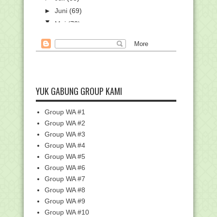
►
Juni
(69)
▼
Mei
(73)
33.516 Pendaftar Ikuti Diklat Online
Penelitian Ti...
Daftar Penerima Bantuan Kelompok
Kerja Guru (KKG) ...
Kemenag Buka Pendaftaran Seleksi
Program Gelar Bea...
YUK GABUNG GROUP KAMI
SK Penetapan Automasi Perpanjangan
Akreditasi Tahu...
Group WA #1
Gunakan SSE, 95.769 Calon Mahasiwa
Group WA #2
Ikuti Ujian Mas...
Group WA #3
Puncak Bulan Pendidikan, Puluhan Ribu
Group WA #4
Siswa di Sul...
Group WA #5
Download Kalender Pendidikan
Madrasah 2023/2024 Di...
Group WA #6
Group WA #7
Edaran Perubahan Tanggal Pembagian
Rapor, Libur da...
Group WA #8
Perubahan Kalender Pendidikan
Group WA #9
Madrasah Tahun Pelaj...
Group WA #10