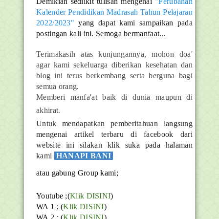
Demikian sediikit tulisan mengenai
"Perubahan
Kalender Pendidikan Madrasah Tahun Pelajaran
2022/2023"
yang dapat kami sampaikan pada
postingan kali ini. Semoga bermanfaat...
Terimakasih atas kunjungannya, mohon doa'
agar kami sekeluarga diberikan kesehatan dan
blog ini terus berkembang serta berguna bagi
semua orang.
Memberi manfa'at baik di dunia maupun di
akhirat.
Untuk mendapatkan pemberitahuan langsung
mengenai artikel terbaru di facebook dari
website ini silakan klik suka pada halaman
kami
HANAPI BANI
atau gabung Group kami;
Youtube ;(
Klik DISINI
)
WA 1 ; (
Klik DISINI
)
WA 2 ; (
Klik DISINI
)