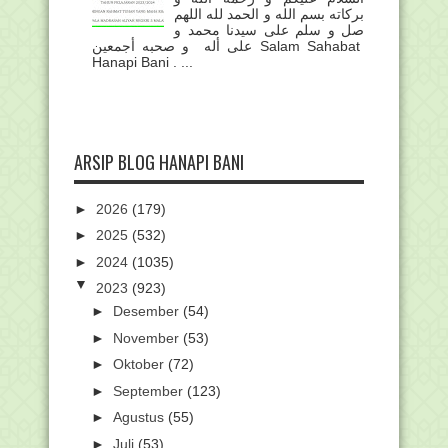
بركاته بسم الله و الحمد لله اللهم
صل و سلم على سيدنا محمد و
على أله و صحبه أجمعين Salam Sahabat
Hanapi Bani . ...
ARSIP BLOG HANAPI BANI
►
2026
(179)
►
2025
(532)
►
2024
(1035)
▼
2023
(923)
►
Desember
(54)
►
November
(53)
►
Oktober
(72)
►
September
(123)
►
Agustus
(55)
►
Juli
(53)