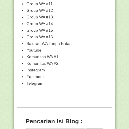
Kemenag Seleksi 847 Calon Guru
Group WA #11
Madrasah Unggulan
Group WA #12
Daftar Penerima Tunjangan Insentif
Group WA #13
Guru PAI Bukan ...
Group WA #14
Tahun Ini 22 Ribu Guru PAI akan Terima
Group WA #15
Insentif, C...
Group WA #16
POS Penyelenggaraan Asesmen
Nasional Tahun 2023
Saluran WA Tanpa Batas
Youtube
Contoh SK Panitia PPDB Madrasah
Format Ms. Word
Komunitas WA #1
7 Game Ice Breaking Agar Belajar
Komunitas WA #2
Makin Asik
Instagram
UM-PTKIN 2023 Berlangsung Mulai 29
Facebook
Mei di 59 Lokasi
Telegram
Matahari Lintasi Atas Ka'bah 27 dan 28
Mei, Kemena...
Pelatihan Gratis "Penelitian Tindakan
Kelas (PTK)"...
Penyampaian Petunjuk Teknis
Pelaksanaan Pembayaran...
Pencarian Isi Blog :
Bantuan Pemberdayaan MGMP PAI
Pada SMP Provinsi Ta...