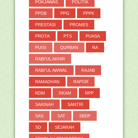
POKJAWAS
POLITIK
PPDB
PPG
PPPK
PRESTASI
PROMES
PROTA
PTS
PUASA
PUISI
QURBAN
RA
RABI'UL AKHIR
RABI'UL AWWAL
RAJAB
RAMADHAN
RAPOR
RDM
RKAM
RPP
SAKINAH
SANTRI
SAS
SAT
SBDP
SD
SEJARAH