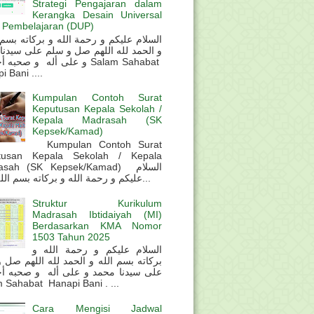
Strategi Pengajaran dalam
Kerangka Desain Universal
 Pembelajaran (DUP)
و الحمد لله اللهم صل و سلم على سيدنا
و على أله و صحب Salam Sahabat
 Bani ....
Kumpulan Contoh Surat
Keputusan Kepala Sekolah /
Kepala Madrasah (SK
Kepsek/Kamad)
Kumpulan Contoh Surat
tusan Kepala Sekolah / Kepala
sah (SK Kepsek/Kamad) السلام
عليكم و رحمة الله و بركاته بسم الله و ال...
Struktur Kurikulum
Madrasah Ibtidaiyah (MI)
Berdasarkan KMA Nomor
1503 Tahun 2025
السلام عليكم و رحمة الله و
بركاته بسم الله و الحمد لله اللهم صل 
على سيدنا محمد و على أله و صحبه أ
 Sahabat Hanapi Bani . ...
Cara Mengisi Jadwal