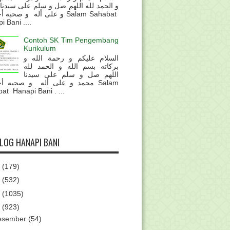
و الحمد لله اللهم صل و سلم على سيدنا
و على أله و صحب Salam Sahabat
 Bani ....
Contoh SK Tim Pengembang
Kurikulum
السلام عليكم و رحمة الله و
بركاته بسم الله و الحمد لله
اللهم صل و سلم على سيدنا
محمد و على أله و صحبه أ Salam
at Hanapi Bani . ...
BLOG HANAPI BANI
6
(179)
5
(532)
4
(1035)
3
(923)
esember
(54)