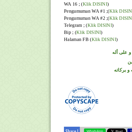
WA 16 ; (
Klik DISINI
)
Pengumuman WA #1 ;(
Klik DISIN
Pengumuman WA #2 ;(
Klik DISIN
Telegram ;
(
Klik DISINI
)
Bip ;
(
Klik DISINI
)
Halaman FB
(
Klik DISINI
)
 على أله
ن
و بركاته
Share !
WhatsApp
T