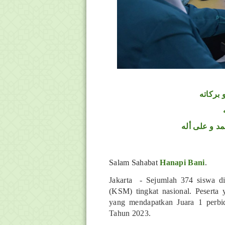
 بركاته
د و على أله
Salam Sahabat
Hanapi Bani
.
Jakarta - Sejumlah 374 siswa di
(KSM) tingkat nasional. Peserta
yang mendapatkan Juara 1 perbi
Tahun 2023.