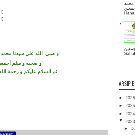
 محمد
ه أجمعين
I
)
Hanapi
I
)
جمعين
و
صلى
الله
على سيدنا محمد و
Sahab
و صحبه و سلم أجمعي
ثم السلام عليكم و رحمة الله 
ARSIP 
►
202
►
202
►
202
▼
202
►
D
elegram