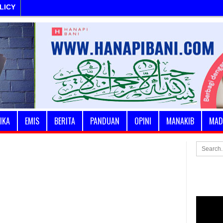
LICY
IKA
EMIS
BERITA
PANDUAN
OPINI
MANAKIB
MAD