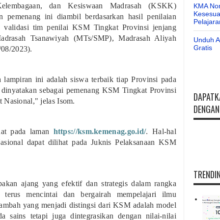
 Kelembagaan, dan Kesiswaan Madrasah (KSKK)
KMA Nom
Kesesuai
 pemenang ini diambil berdasarkan hasil penilaian
Pelajar
validasi tim penilai KSM Tingkat Provinsi jenjang
Madrasah Tsanawiyah (MTs/SMP), Madrasah Aliyah
Unduh Ap
Gratis
08/2023).
ampiran ini adalah siswa terbaik tiap Provinsi pada
n dinyatakan sebagai pemenang KSM Tingkat Provinsi
DAPATK
 Nasional," jelas Isom.
DENGAN 
hat pada laman
https://ksm.kemenag.go.id/
. Hal-hal
asional dapat dilihat pada Juknis Pelaksanaan KSM
TRENDIN
kan ajang yang efektif dan strategis dalam rangka
terus mencintai dan bergairah mempelajari ilmu
 tambah yang menjadi distingsi dari KSM adalah model
 sains tetapi juga dintegrasikan dengan nilai-nilai