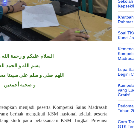
Sekolah
Kepsek
Khutbah 
Rahmat 
Soal TK
Kunci J
Kemenag
Kompete
السلام عليكم و رحمة الله و
Madras
بسم الله و الحمد لله
Lupa Ba
Begini 
اللهم صلى و سلم على سيدنا محم
و صحبه أجمعين
Kumpula
yang Lu
Gratis!
Pedoman
tetapkan menjadi peserta Kompetisi Sains Madrasah
Tahun 2
 yang berhak mengikuti KSM nasional adalah peserta
dang studi pada pelaksanaan KSM Tingkat Provinsi
Cara Ta
GTK Ter