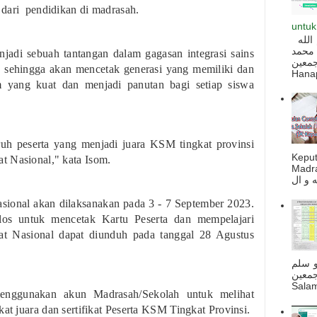
 dari pendidikan di madrasah.
untuk
السلام عليكم و رحمة الله و بركاته بسم الله
 محمد
jadi sebuah tantangan dalam gagasan integrasi sains
ه أجمعين
sehingga akan mencetak generasi yang memiliki dan
Hanapi
 yang kuat dan menjadi panutan bagi setiap siswa
uh peserta yang menjadi juara KSM tingkat provinsi
Kepu
t Nasional," kata Isom.
Madra
ional akan dilaksanakan pada 3 - 7 September 2023.
olos untuk mencetak Kartu Peserta dan mempelajari
at Nasional dapat diunduh pada tanggal 28 Agustus
و سلم
جمعين
Salam
menggunakan akun Madrasah/Sekolah untuk melihat
kat juara dan sertifikat Peserta KSM Tingkat Provinsi.