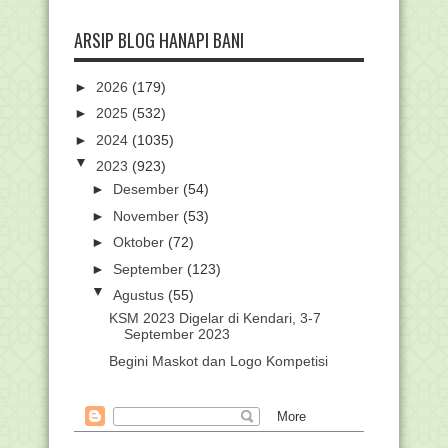
ARSIP BLOG HANAPI BANI
►
2026
(179)
►
2025
(532)
►
2024
(1035)
▼
2023
(923)
►
Desember
(54)
►
November
(53)
►
Oktober
(72)
►
September
(123)
▼
Agustus
(55)
KSM 2023 Digelar di Kendari, 3-7
September 2023
Begini Maskot dan Logo Kompetisi
Sains Madrasah 2023
Cara Verval Pengajuan Penyetaraan
Jabatan dan Pang...
Beramal Shalih Itu Berat, Tapi