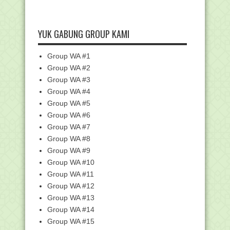
Mempertahankannya ...
Keputusan Kepala BKKBN Tentang
Kualifikasi Pendidi...
YUK GABUNG GROUP KAMI
Mekanisme dan Timeline Pengajuan
Dan Penetapan Kes...
Group WA #1
Aspek Penetapan Pemberian
Group WA #2
Kesetaraan Jabatan dan P...
Group WA #3
Kisah dan Hikmah Asal Mula Jumlah
Group WA #4
Raka'at dan Wakt...
Group WA #5
Persyaratan, Sasaran dan Mekanisme
Group WA #6
Inpassing 2023
Group WA #7
Pelaksanaan Survey Kegiatan Audit
Akurasi Data Pen...
Group WA #8
Group WA #9
Tiap Tahun Kemenag Jaring 4.000 Ribu
Penerima Beas...
Group WA #10
Cara Konfirmasi dan Cetak BAP Emis
Group WA #11
Tiap Semester
Group WA #12
Kemenag Gelar Sayembara Desain
Group WA #13
Batik Haji Indonesi...
Group WA #14
Pemerataan Mutu, Kemenag Latih
Group WA #15
1.200 Guru Madrasah...