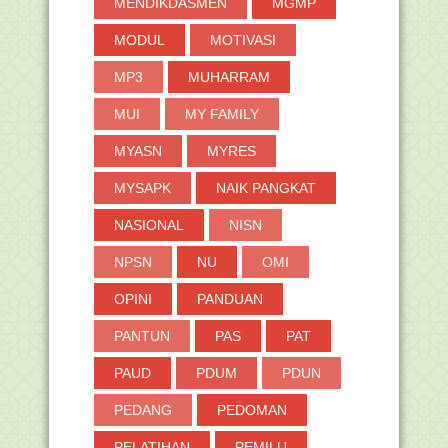
MENDIKDASMEN
MGMP
MODUL
MOTIVASI
MP3
MUHARRAM
MUI
MY FAMILY
MYASN
MYRES
MYSAPK
NAIK PANGKAT
NASIONAL
NISN
NPSN
NU
OMI
OPINI
PANDUAN
PANTUN
PAS
PAT
PAUD
PDUM
PDUN
PEDANG
PEDOMAN
PELATIHAN
PEMILU