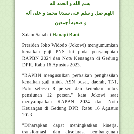
بسم الله و الحمد لله
اللهم صل و سلم على سيدنا محمد و على أله
و صحبه أجمعين
Salam Sahabat
Hanapi Bani
.
Presiden Joko Widodo (Jokowi) mengumumkan
kenaikan gaji PNS ini pada penyampaian
RAPBN 2024 dan Nota Keuangan di Gedung
DPR, Rabu 16 Agustus 2023.
"RAPBN mengusulkan perbaikan penghasilan
kenaikan gaji untuk ASN pusat, daerah, TNI,
Polri sebesar 8 persen dan kenaikan untuk
pensiunan 12 persen," kata Jokowi saat
menyampaikan RAPBN 2024 dan Nota
Keuangan di Gedung DPR, Rabu 16 Agustus
2023.
"Diharapkan dapat meningkatkan kinerja,
transformasi, dan akselarasi pembangunan