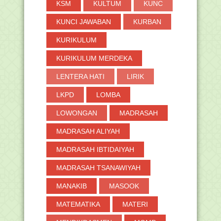
KSM
KULTUM
KUNC
KUNCI JAWABAN
KURBAN
KURIKULUM
KURIKULUM MERDEKA
LENTERA HATI
LIRIK
LKPD
LOMBA
LOWONGAN
MADRASAH
MADRASAH ALIYAH
MADRASAH IBTIDAIYAH
MADRASAH TSANAWIYAH
MANAKIB
MASOOK
MATEMATIKA
MATERI