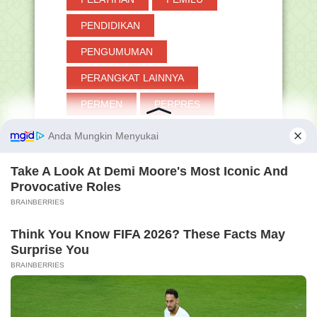
PENDIDIKAN
PENGUMUMAN
PERANGKAT LAINNYA
PERMEN
PERPRES
PESANTREN
PGMNI
PINTAR KEMENAG
PIP
PJOK
PKB
PKKM
PLPG
PNS
POKJAWAS
POLITIK
PPDB
PPG
PPPK
PRESTASI
PROMES
PROTA
PTS
PUASA