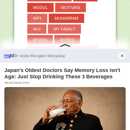
►
2018
(264)
MODUL
MOTIVASI
►
2017
(371)
MP3
MUHARRAM
►
2016
(2)
MUI
MY FAMILY
MYASN
MYRES
MYSAPK
NAIK PANGKAT
NASIONAL
NISN
NPSN
NU
OMI
OPINI
PANDUAN
PANTUN
PAS
PAT
PAUD
PDUM
PDUN
PEDANG
PEDOMAN
PELATIHAN
PEMILU