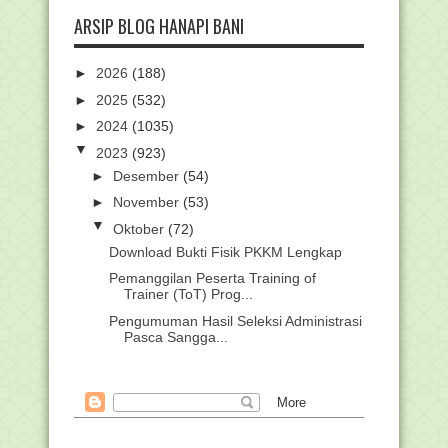
ARSIP BLOG HANAPI BANI
►
2026
(188)
►
2025
(532)
►
2024
(1035)
▼
2023
(923)
►
Desember
(54)
►
November
(53)
▼
Oktober
(72)
Download Bukti Fisik PKKM Lengkap
Pemanggilan Peserta Training of
Trainer (ToT) Prog...
Pengumuman Hasil Seleksi Administrasi
Pasca Sangga...
Pengumuman Hasil Seleksi Administrasi
Pasca Sangga...
2.123 Sanggahan Calon ASN Kemenag
Diterima dan Din...