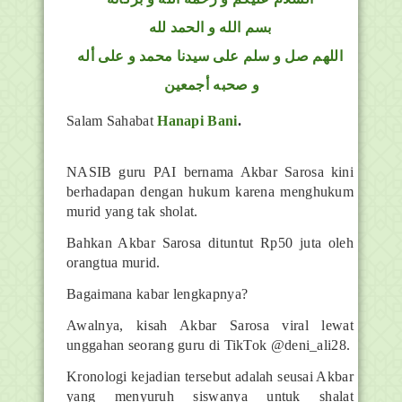
بسم الله و الحمد لله
اللهم صل و سلم على سيدنا محمد و على أله
و صحبه أجمعين
Salam Sahabat
Hanapi Bani
.
NASIB guru PAI bernama Akbar Sarosa kini
berhadapan dengan hukum karena menghukum
murid yang tak sholat.
Bahkan Akbar Sarosa dituntut Rp50 juta oleh
orangtua murid.
Bagaimana kabar lengkapnya?
Awalnya, kisah Akbar Sarosa viral lewat
unggahan seorang guru di TikTok @deni_ali28.
Kronologi kejadian tersebut adalah seusai Akbar
yang menyuruh siswanya untuk shalat