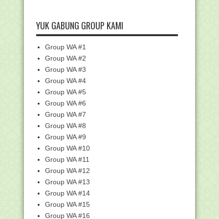
Contoh RPP Berdiferensiasi Tematik
Berbasis Projek
Kumpulan Twibbon Sumpah Pemuda
YUK GABUNG GROUP KAMI
Tahun 2023
Langkah-langkah Percepatan
Group WA #1
Penyesuaian AK Konvensi...
Group WA #2
JIKA KALIAN TIDAK MELIHATKU DI
Group WA #3
SYURGA
Group WA #4
Khutbah Jumat: Sumpah Pemuda untuk
Generasi Indone...
Group WA #5
Group WA #6
Khutbah Jumat: Beriman kepada Takdir
Allah Ta’ala
Group WA #7
Juknis Lomba Foto GTK Madrasah
Group WA #8
Tahun 2023
Group WA #9
Pengumuman Perubahan Status
Group WA #10
Kelulusan Seleksi Admi...
Group WA #11
Pengumuman Perubahan Status
Group WA #12
Kelulusan Seleksi Admi...
Group WA #13
Pedoman Peringatan Hari Sumpah
Group WA #14
Pemuda (HSP) ke-95 ...
Group WA #15
Logo Hari Sumpah Pemuda 2023
Group WA #16