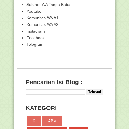
Panduan Pengawas Asesmen Nasional
Saluran WA Tanpa Batas
SD/MI/SDLB/Paket...
Youtube
Modul Ajar SD-SDLB Tematik kelas 1
Komunitas WA #1
Fase A Kurikulu...
Komunitas WA #2
CP Ekonomi Fase E-F Kurikulum
Merdeka
Instagram
Facebook
Undangan Peserta Lokakarya Tindak
Lanjut Hasil AKM...
Telegram
123 Twibbon Hari Santri Nasional 2023
Gratis, Pasa...
Kemenag dan Polri akan Rekrut Hafiz
Berprestasi Ja...
45 Madrasah Sabet Penghargaan
Adiwiyata 2023
Pencarian Isi Blog :
Undangan Peserta Bimtek Fasilitator
Daerah PKB Gur...
Khutbah Jumat: Jihad Santri untuk
Negeri
KATEGORI
Perpanjangan Jadwal Pengisian Survei
Lingkungan Be...
6
ABM
81.607 Calon ASN Kementerian Agama
Lolos Seleksi A...