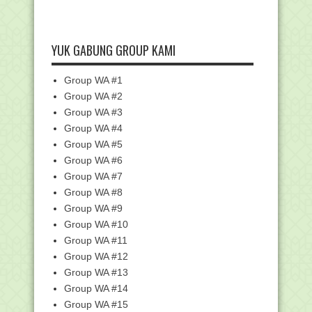
Pramuka Resmi Dihapus sebagai
Ekstrakurikuler Waji...
YUK GABUNG GROUP KAMI
Yuk Pasang Twibbon "Jangan Lupa
Absen SIMPATIKA" t...
Permendikbudrestek No.12 Tahun 2024
Group WA #1
tentang Kuriku...
Group WA #2
Daftar Pegawai Non ASN Kemenag
Group WA #3
Yang Terdata Di Dat...
Group WA #4
Kisah Ember Bocor dan Tadarus Al-
Group WA #5
Quran tanpa Menge...
Group WA #6
Juknis Bantuan Rehabilitasi Ruang
Group WA #7
Belajar Pendidik...
Group WA #8
Pemutakhiran Data Tenaga Non ASN
Kementerian Agama
Group WA #9
Group WA #10
Do'a Puasa Ramadhan Hari ke-19,
Lengkap dengan Art...
Group WA #11
Kumpulan Kunci Jawaban Pelatihan
Group WA #12
PINTAR Kemenag Pe...
Group WA #13
Kunci Jawaban - 3.11 Perlindungan
Group WA #14
Perkawinan dan K...
Group WA #15