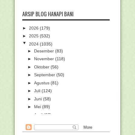
ARSIP BLOG HANAPI BANI
►
2026
(179)
►
2025
(532)
▼
2024
(1035)
►
Desember
(83)
►
November
(118)
►
Oktober
(56)
►
September
(50)
►
Agustus
(81)
►
Juli
(124)
►
Juni
(58)
►
Mei
(89)
►
April
(97)
▼
Maret
(111)
Potret Masjid Raya Sheikh Zayed Solo,
Simbol Persa...