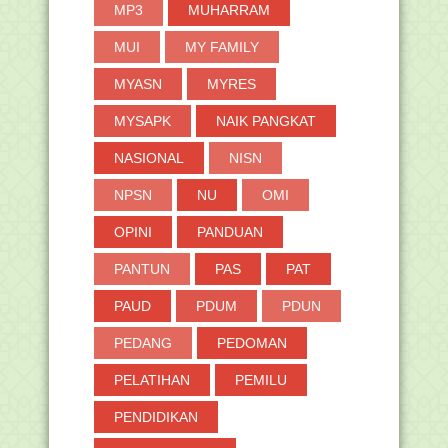
MP3
MUHARRAM
MUI
MY FAMILY
MYASN
MYRES
MYSAPK
NAIK PANGKAT
NASIONAL
NISN
NPSN
NU
OMI
OPINI
PANDUAN
PANTUN
PAS
PAT
PAUD
PDUM
PDUN
PEDANG
PEDOMAN
PELATIHAN
PEMILU
PENDIDIKAN