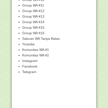
KUMPULAN BSE K-13 BUKU GURU
Group WA #11
KELAS 8 SMP/MTs
Group WA #12
KUMPULAN BSE K-13 BUKU SISWA
Group WA #13
KELAS 7 SMP/MTs
Group WA #14
KUMPULAN BSE K-13 BUKU GURU
Group WA #15
KELAS 7 SMP/MTs
Group WA #16
Download Buku K13 Revisi 2017 Kelas
Saluran WA Tanpa Batas
5 Semester 1 S...
Youtube
WALI KELAS DIHARGAI 6 JTM
Komunitas WA #1
Khilafah dalam Pandangan Kita Warga
Komunitas WA #2
NU
Instagram
Ini Doa Lengkap Shalat Dhuha
Facebook
Download Buku Kurikulum 2013 Revisi
Telegram
2017 Kelas 7 S...
Kembalikan Hak Ulama Ahlussunnah
Wal Jama'ah di Ar...
AllahuAkbar! Gemuruh Takbir Sambut
Kekalahan Zioni...
BUKU SEKOLAH ELEKTRONIK (BSE)
BUKU SISWA KELAS 6 S...