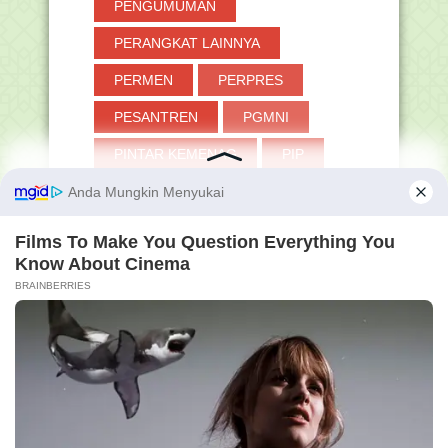
PENGUMUMAN
PERANGKAT LAINNYA
PERMEN
PERPRES
PESANTREN
PGMNI
PINTAR KEMENAG
PIP
PJOK
PKB
PKKM
PLPG
PNS
POKJAWAS
POLITIK
PPDB
PPG
PPPK
PRESTASI
PROMES
PROTA
PTS
PUASA
PUISI
QURBAN
RA