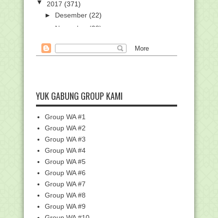
▼
2017
(371)
►
Desember
(22)
►
November
(28)
►
Oktober
(61)
►
September
(70)
►
Agustus
(77)
▼
Juli
(82)
Doa Saat Mengalami Kram atau
YUK GABUNG GROUP KAMI
Kesemutan
JUKNIS PENULISAN IJAZAH 2017
Group WA #1
Cara Berwudlu Anggota Badan yang
Group WA #2
Diperban
Group WA #3
Inilah 37 Kepangkatan Waliyullah dari
Group WA #4
Qutub hingga...
Group WA #5
KUMPULAN BSE K-13 BUKU SISWA
Group WA #6
KELAS 9 SMP/MTs
Group WA #7
KUMPULAN BSE K-13 BUKU GURU
KELAS 9 SMP/MTs
Group WA #8
Group WA #9
KUMPULAN BSE K-13 BUKU SISWA
KELAS 8 SMP/MTs
Group WA #10