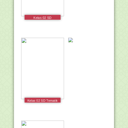
Kelas 02 SD
Pendidikan Agama
Islam dan Budi Pekerti
Siswa 2017
Kelas 02 SD Tematik
1 Hidup Rukun Siswa
2017