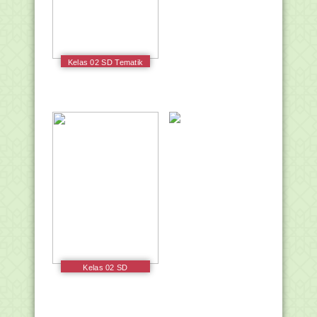
Kelas 02 SD Tematik
2 Bermain di
Lingkunganku Siswa
2017
Kelas 02 SD
Pendidikan Agama
Katolik dan Budi
Pekerti Siswa 2017