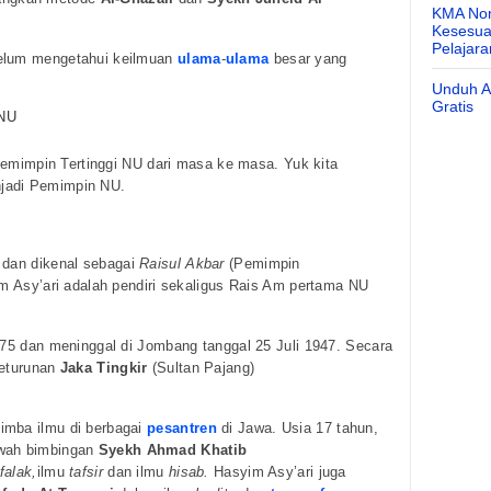
KMA Nom
Kesesuai
Pelajar
belum mengetahui keilmuan
ulama
-
ulama
besar yang
Unduh Ap
Gratis
 NU
g pemimpin Tertinggi NU dari masa ke masa. Yuk kita
jadi Pemimpin NU.
dan dikenal sebagai
Raisul Akbar
(Pemimpin
im Asy’ari adalah pendiri sekaligus Rais Am pertama NU
1875 dan meninggal di Jombang tanggal 25 Juli 1947. Secara
keturunan
Jaka Tingkir
(Sultan Pajang)
.
imba ilmu di berbagai
pesantren
di Jawa. Usia 17 tahun,
awah bimbingan
Syekh Ahmad Khatib
falak,
ilmu
tafsir
dan ilmu
hisab.
Hasyim Asy’ari juga