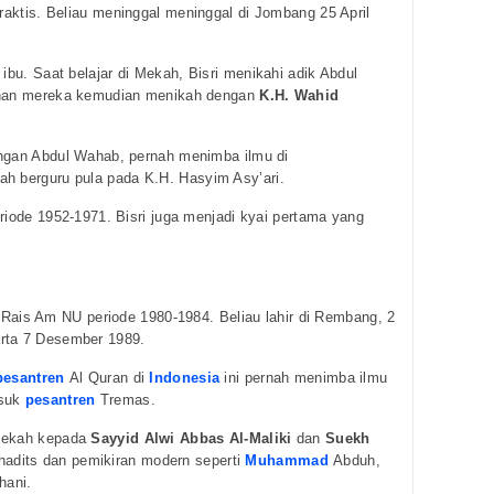
raktis. Beliau meninggal meninggal di Jombang 25 April
 ibu. Saat belajar di Mekah, Bisri menikahi adik Abdul
kahan mereka kemudian menikah dengan
K.H. Wahid
angan Abdul Wahab, pernah menimba ilmu di
ah berguru pula pada K.H. Hasyim Asy’ari.
riode 1952-1971. Bisri juga menjadi kyai pertama yang
.
ais Am NU periode 1980-1984. Beliau lahir di Rembang, 2
rta 7 Desember 1989.
pesantren
Al Quran di
Indonesia
ini pernah menimba ilmu
asuk
pesantren
Tremas.
 Mekah kepada
Sayyid Alwi Abbas Al-Maliki
dan
Suekh
hadits dan pemikiran modern seperti
Muhammad
Abduh,
hani.