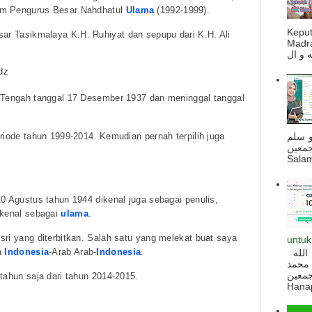
am Pengurus Besar Nahdhatul
Ulama
(1992-1999).
Kepu
ar Tasikmalaya K.H. Ruhiyat dan sepupu dari K.H. Ali
Madra
dz
a Tengah tanggal 17 Desember 1937 dan meninggal tanggal
riode tahun 1999-2014. Kemudian pernah terpilih juga
و سلم
جمعين
Salam
10 Agustus tahun 1944 dikenal juga sebagai penulis,
ikenal sebagai
ulama
.
sri yang diterbitkan. Salah satu yang melekat buat saya
untuk
a
Indonesia
-Arab Arab-
Indonesia
.
السلام عليكم و رحمة الله و بركاته بسم الله
 محمد
ه أجمعين
tahun saja dari tahun 2014-2015.
Hanapi