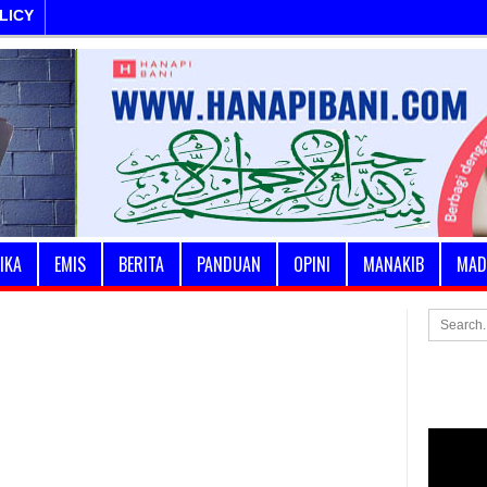
LICY
IKA
EMIS
BERITA
PANDUAN
OPINI
MANAKIB
MAD