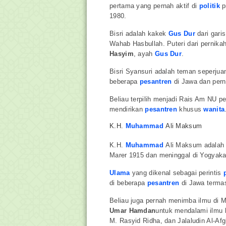
pertama yang pernah aktif di
politik
p
1980.
Bisri adalah kakek
Gus Dur
dari garis
Wahab Hasbullah. Puteri dari perni
Hasyim
, ayah
Gus Dur
.
Bisri Syansuri adalah teman seperju
beberapa
pesantren
di Jawa dan pern
Beliau terpilih menjadi Rais Am NU pe
mendirikan
pesantren
khusus
wanita
K.H.
Muhammad
Ali Maksum
K.H.
Muhammad
Ali Maksum adalah R
Marer 1915 dan meninggal di Yogyaka
Ulama
yang dikenal sebagai perintis
di beberapa
pesantren
di Jawa term
Beliau juga pernah menimba ilmu di
Umar Hamdan
untuk mendalami ilmu 
M. Rasyid Ridha, dan Jalaludin Al-Afg