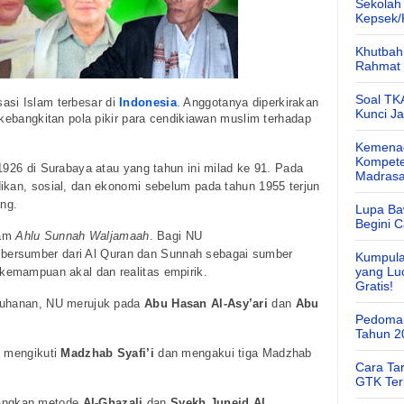
Sekolah
Kepsek
Khutbah 
Rahmat 
Soal TK
sasi Islam terbesar di
Indonesia
. Anggotanya diperkirakan
Kunci J
 kebangkitan pola pikir para cendikiawan muslim terhadap
Kemenag
Kompete
1926 di Surabaya atau yang tahun ini milad ke 91. Pada
Madras
ikan, sosial, dan ekonomi sebelum pada tahun 1955 terjun
ang.
Lupa Ba
Begini 
ham
Ahlu Sunnah Waljamaah
. Bagi NU
 bersumber dari Al Quran dan Sunnah sebagai sumber
Kumpula
yang Lu
emampuan akal dan realitas empirik.
Gratis!
etuhanan, NU merujuk pada
Abu Hasan Al-Asy’ari
dan
Abu
Pedoman
Tahun 2
n mengikuti
Madzhab Syafi’i
dan mengakui tiga Madzhab
Cara Ta
GTK Ter
ngkan metode
Al-Ghazali
dan
Syekh Juneid Al