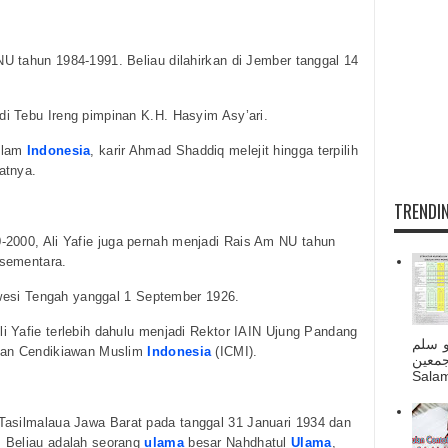
 tahun 1984-1991. Beliau dilahirkan di Jember tanggal 14
i Tebu Ireng pimpinan K.H. Hasyim Asy’ari.
slam
Indonesia
, karir Ahmad Shaddiq melejit hingga terpilih
atnya.
TRENDIN
-2000, Ali Yafie juga pernah menjadi Rais Am NU tahun
 sementara.
lawesi Tengah yanggal 1 September 1926.
 Yafie terlebih dahulu menjadi Rektor IAIN Ujung Pandang
و سلم
atan Cendikiawan Muslim
Indonesia
(ICMI).
جمعين
Salam
i Tasilmalaua Jawa Barat pada tanggal 31 Januari 1934 dan
 Beliau adalah seorang
ulama
besar Nahdhatul
Ulama
,