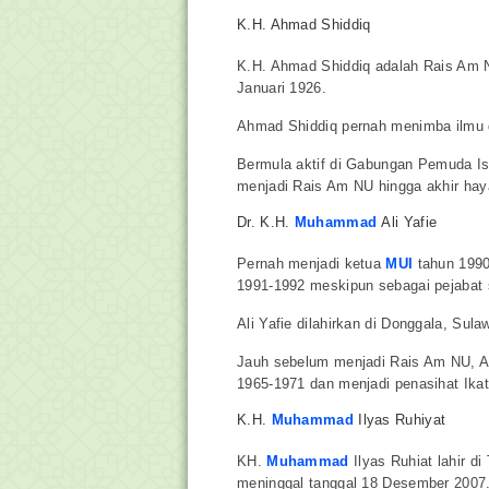
K.H. Ahmad Shiddiq
K.H. Ahmad Shiddiq adalah Rais Am NU
Januari 1926.
Ahmad Shiddiq pernah menimba ilmu d
Bermula aktif di Gabungan Pemuda I
menjadi Rais Am NU hingga akhir hay
Dr. K.H.
Muhammad
Ali Yafie
Pernah menjadi ketua
MUI
tahun 1990
1991-1992 meskipun sebagai pejabat
Ali Yafie dilahirkan di Donggala, Su
Jauh sebelum menjadi Rais Am NU, Ali
1965-1971 dan menjadi penasihat Ik
K.H.
Muhammad
Ilyas Ruhiyat
KH.
Muhammad
Ilyas Ruhiat lahir d
meninggal tanggal 18 Desember 2007.