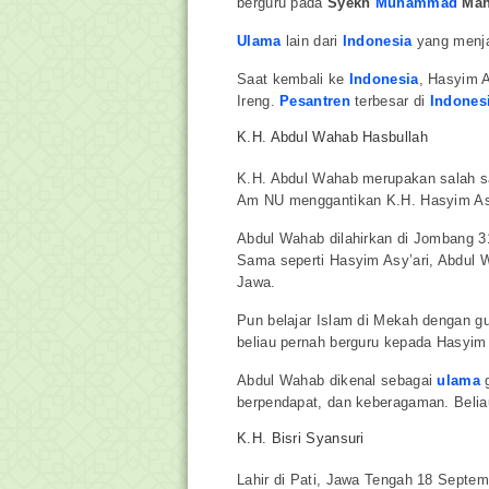
berguru pada
Syekh
Muhammad
Mah
Ulama
lain dari
Indonesia
yang menja
Saat kembali ke
Indonesia
, Hasyim 
Ireng.
Pesantren
terbesar di
Indones
K.H. Abdul Wahab Hasbullah
K.H. Abdul Wahab merupakan salah sa
Am NU menggantikan K.H. Hasyim Asy
Abdul Wahab dilahirkan di Jombang 3
Sama seperti Hasyim Asy’ari, Abdul 
Jawa.
Pun belajar Islam di Mekah dengan 
beliau pernah berguru kepada Hasyim 
Abdul Wahab dikenal sebagai
ulama
g
berpendapat, dan keberagaman. Beliau
K.H. Bisri Syansuri
Lahir di Pati, Jawa Tengah 18 Septem