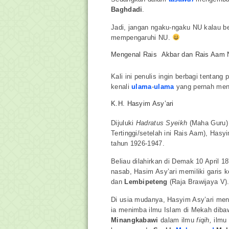
Baghdadi
.
Jadi, jangan ngaku-ngaku NU kalau 
mempengaruhi NU.
Mengenal Rais Akbar dan Rais Aam
Kali ini penulis ingin berbagi tentan
kenali
ulama
-
ulama
yang pernah men
K.H. Hasyim Asy’ari
Dijuluki
Hadratus Syeikh
(Maha Guru) 
Tertinggi/setelah ini Rais Aam), Hasy
tahun 1926-1947.
Beliau dilahirkan di Demak 10 April 
nasab, Hasim Asy’ari memiliki garis 
dan
Lembipeteng
(Raja Brawijaya V)
Di usia mudanya, Hasyim Asy’ari men
ia menimba ilmu Islam di Mekah dib
Minangkabawi
dalam ilmu
fiqih,
ilmu