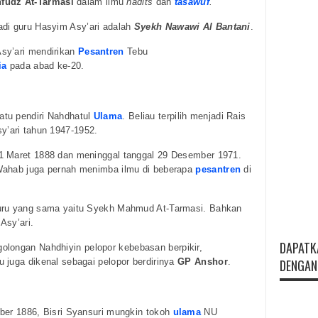
fudz At-Tarmasi
dalam ilmu
hadits
dan
tasawuf
.
di guru Hasyim Asy’ari adalah
Syekh Nawawi Al Bantani
.
Asy’ari mendirikan
Pesantren
Tebu
ia
pada abad ke-20.
tu pendiri Nahdhatul
Ulama
. Beliau terpilih menjadi Rais
’ari tahun 1947-1952.
1 Maret 1888 dan meninggal tanggal 29 Desember 1971.
Wahab juga pernah menimba ilmu di beberapa
pesantren
di
guru yang sama yaitu Syekh Mahmud At-Tarmasi. Bahkan
Asy’ari.
DAPATK
olongan Nahdhiyin pelopor kebebasan berpikir,
 juga dikenal sebagai pelopor berdirinya
GP Anshor
.
DENGAN 
ber 1886, Bisri Syansuri mungkin tokoh
ulama
NU