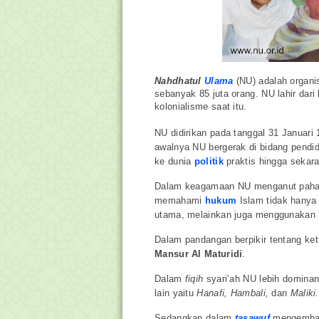
Nahdhatul
Ulama
(NU) adalah organi
sebanyak 85 juta orang. NU lahir dari
kolonialisme saat itu.
NU didirikan pada tanggal 31 Januari 
awalnya NU bergerak di bidang pendid
ke dunia
politik
praktis hingga sekar
Dalam keagamaan NU menganut pa
memahami
hukum
Islam tidak hanya
utama, melainkan juga menggunakan k
Dalam pandangan berpikir tentang k
Mansur Al Maturidi
.
Dalam
fiqih
syari’ah NU lebih domina
lain yaitu
Hanafi, Hambali,
dan
Maliki.
Sedangkan dalam
tasawuf
mengemba