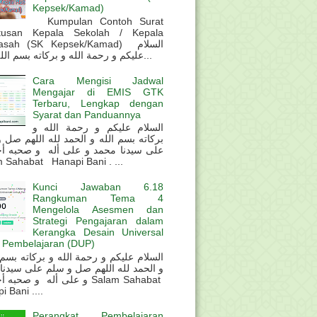
Kepsek/Kamad)
Kumpulan Contoh Surat
tusan Kepala Sekolah / Kepala
sah (SK Kepsek/Kamad) السلام
عليكم و رحمة الله و بركاته بسم الله و ال...
Cara Mengisi Jadwal
Mengajar di EMIS GTK
Terbaru, Lengkap dengan
Syarat dan Panduannya
السلام عليكم و رحمة الله و
بركاته بسم الله و الحمد لله اللهم صل 
على سيدنا محمد و على أله و صحبه أ
 Sahabat Hanapi Bani . ...
Kunci Jawaban 6.18
Rangkuman Tema 4
Mengelola Asesmen dan
Strategi Pengajaran dalam
Kerangka Desain Universal
 Pembelajaran (DUP)
و الحمد لله اللهم صل و سلم على سيدنا
و على أله و صحب Salam Sahabat
 Bani ....
Perangkat Pembelajaran