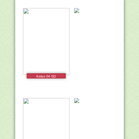
Kelas 04 SD
Pendidikan Agama
Khonghucu dan Budi
Pekerti Siswa 2017