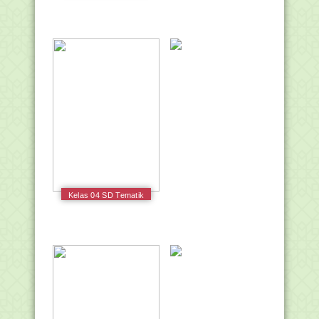
Keberagaman di
Negeriku Guru 2016
Kelas 04 SD Tematik
5 Pahlawanku Guru
2017