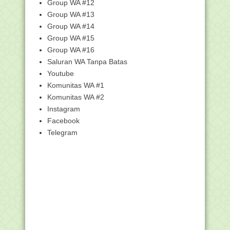
Group WA #12
KUMPULAN BSE K-13 BUKU SISWA
Group WA #13
KELAS 7 SMP/MTs
Group WA #14
KUMPULAN BSE K-13 BUKU GURU
Group WA #15
KELAS 7 SMP/MTs
Group WA #16
Download Buku K13 Revisi 2017 Kelas
Saluran WA Tanpa Batas
5 Semester 1 S...
Youtube
WALI KELAS DIHARGAI 6 JTM
Komunitas WA #1
Khilafah dalam Pandangan Kita Warga
Komunitas WA #2
NU
Instagram
Ini Doa Lengkap Shalat Dhuha
Facebook
Download Buku Kurikulum 2013 Revisi
Telegram
2017 Kelas 7 S...
Kembalikan Hak Ulama Ahlussunnah
Wal Jama'ah di Ar...
AllahuAkbar! Gemuruh Takbir Sambut
Kekalahan Zioni...
BUKU SEKOLAH ELEKTRONIK (BSE)
BUKU SISWA KELAS 6 S...
BUKU SEKOLAH ELEKTRONIK (BSE)
BUKU GURU KELAS 6 SD...