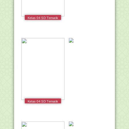
Kelas 04 SD Tematik
6 Cita-citaku Guru
2017
Kelas 04 SD Tematik
7 Indahnya
Keberagaman di
Negeriku Siswa 2016