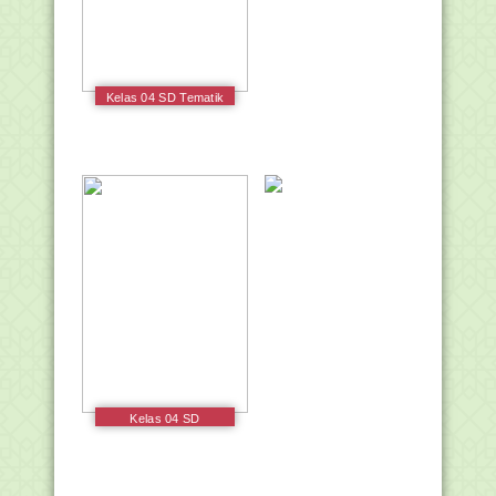
Kelas 04 SD Tematik
4 Berbagai Pekerjaan
Guru 2017
Kelas 04 SD
Pendidikan Agama
Katolik dan Budi
Pekerti Siswa 2017