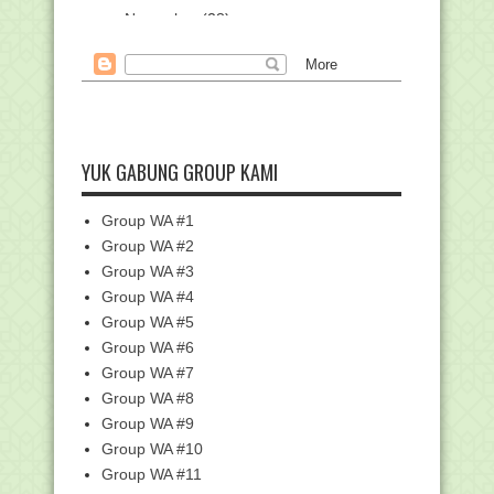
►
November
(28)
►
Oktober
(61)
►
September
(70)
►
Agustus
(77)
▼
Juli
(82)
Doa Saat Mengalami Kram atau
YUK GABUNG GROUP KAMI
Kesemutan
JUKNIS PENULISAN IJAZAH 2017
Group WA #1
Cara Berwudlu Anggota Badan yang
Group WA #2
Diperban
Group WA #3
Inilah 37 Kepangkatan Waliyullah dari
Group WA #4
Qutub hingga...
Group WA #5
KUMPULAN BSE K-13 BUKU SISWA
Group WA #6
KELAS 9 SMP/MTs
Group WA #7
KUMPULAN BSE K-13 BUKU GURU
KELAS 9 SMP/MTs
Group WA #8
Group WA #9
KUMPULAN BSE K-13 BUKU SISWA
KELAS 8 SMP/MTs
Group WA #10
KUMPULAN BSE K-13 BUKU GURU
Group WA #11
KELAS 8 SMP/MTs