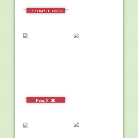
Kelas 04 SD Tematik
8 Daerah Tempat
Tinggalku Siswa 2017
Kelas 04 SD
Pendidikan Agama
Hindu dan Budi
Pekerti Siswa 2017