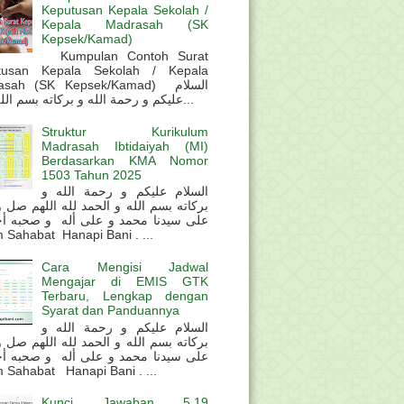
Keputusan Kepala Sekolah /
Kepala Madrasah (SK
Kepsek/Kamad)
Kumpulan Contoh Surat
tusan Kepala Sekolah / Kepala
sah (SK Kepsek/Kamad) السلام
عليكم و رحمة الله و بركاته بسم الله و ال...
Struktur Kurikulum
Madrasah Ibtidaiyah (MI)
Berdasarkan KMA Nomor
1503 Tahun 2025
السلام عليكم و رحمة الله و
بركاته بسم الله و الحمد لله اللهم صل 
على سيدنا محمد و على أله و صحبه أ
 Sahabat Hanapi Bani . ...
Cara Mengisi Jadwal
Mengajar di EMIS GTK
Terbaru, Lengkap dengan
Syarat dan Panduannya
السلام عليكم و رحمة الله و
بركاته بسم الله و الحمد لله اللهم صل 
على سيدنا محمد و على أله و صحبه أ
 Sahabat Hanapi Bani . ...
Kunci Jawaban 5.19