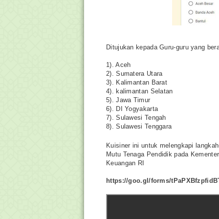
Ditujukan kepada Guru-guru yang bera
1). Aceh
2). Sumatera Utara
3). Kalimantan Barat
4). kalimantan Selatan
5). Jawa Timur
6). DI Yogyakarta
7). Sulawesi Tengah
8). Sulawesi Tenggara
Kuisiner ini untuk melengkapi langkah
Mutu Tenaga Pendidik pada Kementeri
Keuangan RI
https://goo.gl/forms/tPaPXBfzpfid