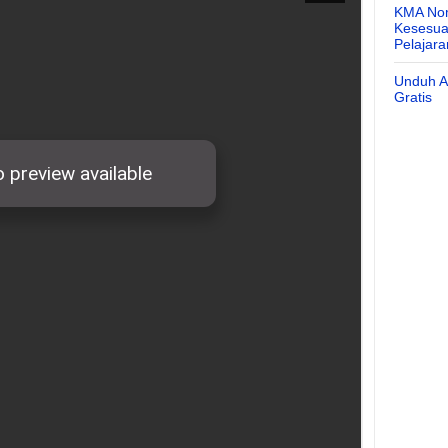
KMA Nom
Kesesuai
Pelajar
Unduh Ap
Gratis