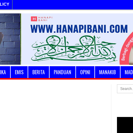
LICY
IKA
EMIS
BERITA
PANDUAN
OPINI
MANAKIB
MAD