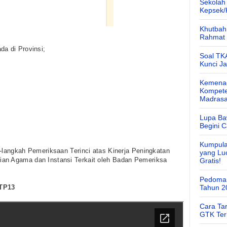
Sekolah
Kepsek
Khutbah 
Rahmat 
da di Provinsi;
Soal TK
Kunci J
Kemenag
Kompete
Madras
Lupa Ba
Begini 
Kumpula
-langkah Pemeriksaan Terinci atas Kinerja Peningkatan 
yang Lu
an Agama dan Instansi Terkait oleh Badan Pemeriksa 
Gratis!
Pedoman
BTP13
Tahun 2
Cara Ta
GTK Ter