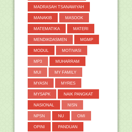
MADRASAH TSANAWIYAH
MANAKIB
MASOOK
MATEMATIKA
MATERI
MENDIKDASMEN
MGMP
MODUL
MOTIVASI
MP3
MUHARRAM
MUI
MY FAMILY
MYASN
MYRES
MYSAPK
NAIK PANGKAT
NASIONAL
NISN
NPSN
NU
OMI
OPINI
PANDUAN