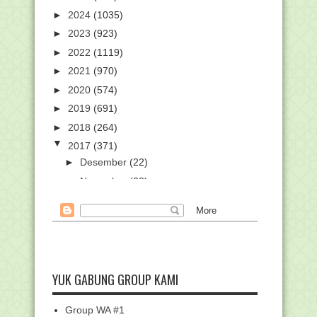
►
2024
(1035)
►
2023
(923)
►
2022
(1119)
►
2021
(970)
►
2020
(574)
►
2019
(691)
►
2018
(264)
▼
2017
(371)
►
Desember
(22)
►
November
(28)
▼
Oktober
(61)
Diawal Abad XX, Muslim Nusantara di
isukan Suka Me...
WALI "NGALAP BAROKAH" KEPADA
WALI
YUK GABUNG GROUP KAMI
MIMPI ABAH GURU SEKUMPUL
DIBERIKAN GELAR KEWALIAN
INFORMASI AWAL PLPG KEMENAG
Group WA #1