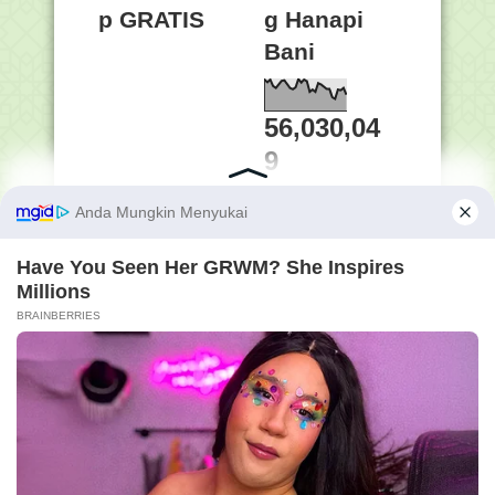
p GRATIS
g Hanapi
Bani
56,030,04
9
Online
6
Penelusuran Semua Isi