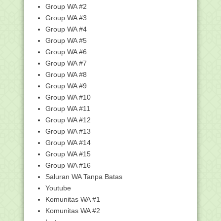
2017 DI UNIVERSITAS NE...
Group WA #2
Gak Mau Kena Blokir? Ini Cara
Group WA #3
Registrasi Kartu Pra...
Group WA #4
Karamah dalam Suatu Karya Para
Group WA #5
Ulama
Group WA #6
Informasi Persiapan Penyelenggaraan
Group WA #7
UN dan UAMBN T...
Group WA #8
GENERASI BAHAGIA Itu, generasi
kelahiran 1970-1990an
Group WA #9
Group WA #10
Cara dapatkan Info Terupdate Peserta
Sergur 2017
Group WA #11
Latihan Try Out UN Online GRATIS,,
Group WA #12
Ayo Bagikan.......
Group WA #13
BUKAN KARENA TAKUT KEPADA
Group WA #14
ISTERI
Group WA #15
Logo Halal MUI Bakal Tak Berlaku Lagi
Group WA #16
SEBERAPA SERINGKAH HABIB UMAR
Saluran WA Tanpa Batas
BIN HAFIDZ DATANG KE...
Youtube
Mana yang lebih dimuliakan orang?
Komunitas WA #1
Penampilan atau ...
Komunitas WA #2
Kenapa Tidak Kalian Saja Ahlul Yaman