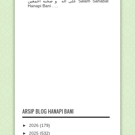
على أله و صحبه أجمعين Salam Sahabat
Hanapi Bani . ...
ARSIP BLOG HANAPI BANI
►
2026
(179)
►
2025
(532)