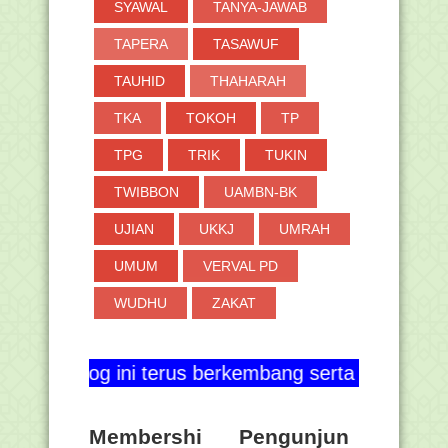
SYAWAL
TANYA-JAWAB
TAPERA
TASAWUF
TAUHID
THAHARAH
TKA
TOKOH
TP
TPG
TRIK
TUKIN
TWIBBON
UAMBN-BK
UJIAN
UKKJ
UMRAH
UMUM
VERVAL PD
WUDHU
ZAKAT
g ini terus berkembang serta berguna bagi semua o
Membershi
Pengunjun