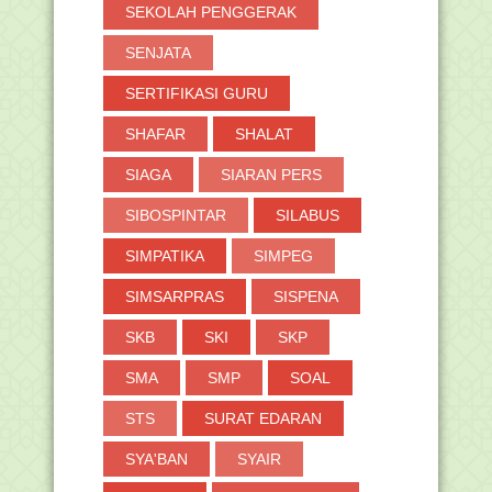
SEKOLAH PENGGERAK
SENJATA
SERTIFIKASI GURU
SHAFAR
SHALAT
SIAGA
SIARAN PERS
SIBOSPINTAR
SILABUS
SIMPATIKA
SIMPEG
SIMSARPRAS
SISPENA
SKB
SKI
SKP
SMA
SMP
SOAL
STS
SURAT EDARAN
SYA'BAN
SYAIR