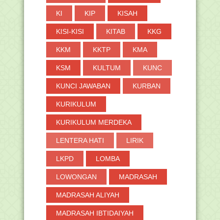
KI
KIP
KISAH
KISI-KISI
KITAB
KKG
KKM
KKTP
KMA
KSM
KULTUM
KUNC
KUNCI JAWABAN
KURBAN
KURIKULUM
KURIKULUM MERDEKA
LENTERA HATI
LIRIK
LKPD
LOMBA
LOWONGAN
MADRASAH
MADRASAH ALIYAH
MADRASAH IBTIDAIYAH