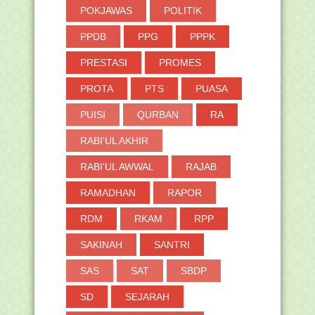
POKJAWAS
POLITIK
PPDB
PPG
PPPK
PRESTASI
PROMES
PROTA
PTS
PUASA
PUISI
QURBAN
RA
RABI'UL AKHIR
RABI'UL AWWAL
RAJAB
RAMADHAN
RAPOR
RDM
RKAM
RPP
SAKINAH
SANTRI
SAS
SAT
SBDP
SD
SEJARAH