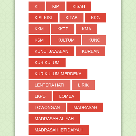
KI
KIP
KISAH
KISI-KISI
KITAB
KKG
KKM
KKTP
KMA
KSM
KULTUM
KUNC
KUNCI JAWABAN
KURBAN
KURIKULUM
KURIKULUM MERDEKA
LENTERA HATI
LIRIK
LKPD
LOMBA
LOWONGAN
MADRASAH
MADRASAH ALIYAH
MADRASAH IBTIDAIYAH