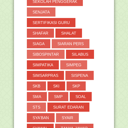
SEKOLAH PENGGERAK
SENJATA
SERTIFIKASI GURU
SHAFAR
SHALAT
SIAGA
SIARAN PERS
SIBOSPINTAR
SILABUS
SIMPATIKA
SIMPEG
SIMSARPRAS
SISPENA
SKB
SKI
SKP
SMA
SMP
SOAL
STS
SURAT EDARAN
SYA'BAN
SYAIR