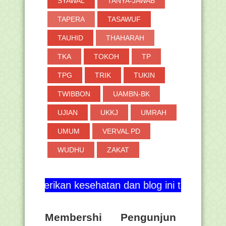
SYAWAL
TANYA-JAWAB
TAPERA
TASAWUF
TAUHID
THAHARAH
TKA
TOKOH
TP
TPG
TRIK
TUKIN
TWIBBON
UAMBN-BK
UJIAN
UKKJ
UMRAH
UMUM
VERVAL PD
WUDHU
ZAKAT
rikan kesehatan dan blog ini terus berkembang ser
Membershi
Pengunjun