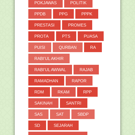
POKJAWAS
POLITIK
PPDB
PPG
PPPK
PRESTASI
PROMES
PROTA
PTS
PUASA
PUISI
QURBAN
RA
RABI'UL AKHIR
RABI'UL AWWAL
RAJAB
RAMADHAN
RAPOR
RDM
RKAM
RPP
SAKINAH
SANTRI
SAS
SAT
SBDP
SD
SEJARAH