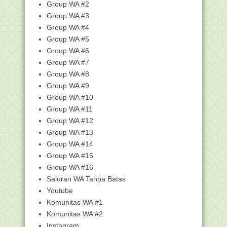
Group WA #2
Gak Mau Kena Blokir? Ini Cara
Group WA #3
Registrasi Kartu Pra...
Group WA #4
Karamah dalam Suatu Karya Para
Group WA #5
Ulama
Group WA #6
Informasi Persiapan Penyelenggaraan
Group WA #7
UN dan UAMBN T...
Group WA #8
GENERASI BAHAGIA Itu, generasi
kelahiran 1970-1990an
Group WA #9
Group WA #10
Cara dapatkan Info Terupdate Peserta
Sergur 2017
Group WA #11
Latihan Try Out UN Online GRATIS,,
Group WA #12
Ayo Bagikan.......
Group WA #13
BUKAN KARENA TAKUT KEPADA
Group WA #14
ISTERI
Group WA #15
Logo Halal MUI Bakal Tak Berlaku Lagi
Group WA #16
SEBERAPA SERINGKAH HABIB UMAR
Saluran WA Tanpa Batas
BIN HAFIDZ DATANG KE...
Youtube
Mana yang lebih dimuliakan orang?
Komunitas WA #1
Penampilan atau ...
Komunitas WA #2
Kenapa Tidak Kalian Saja Ahlul Yaman
Instagram
yang Belajar ...