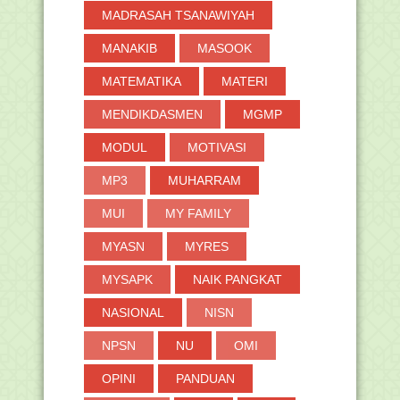
MADRASAH TSANAWIYAH
MANAKIB
MASOOK
MATEMATIKA
MATERI
MENDIKDASMEN
MGMP
MODUL
MOTIVASI
MP3
MUHARRAM
MUI
MY FAMILY
MYASN
MYRES
MYSAPK
NAIK PANGKAT
NASIONAL
NISN
NPSN
NU
OMI
OPINI
PANDUAN