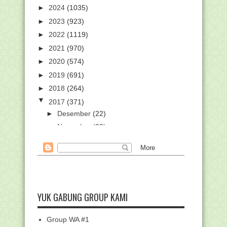
►
2024
(1035)
►
2023
(923)
►
2022
(1119)
►
2021
(970)
►
2020
(574)
►
2019
(691)
►
2018
(264)
▼
2017
(371)
►
Desember
(22)
►
November
(28)
▼
Oktober
(61)
Diawal Abad XX, Muslim Nusantara di
isukan Suka Me...
WALI "NGALAP BAROKAH" KEPADA
WALI
YUK GABUNG GROUP KAMI
MIMPI ABAH GURU SEKUMPUL
DIBERIKAN GELAR KEWALIAN
INFORMASI AWAL PLPG KEMENAG
Group WA #1
2017 DI UNIVERSITAS NE...