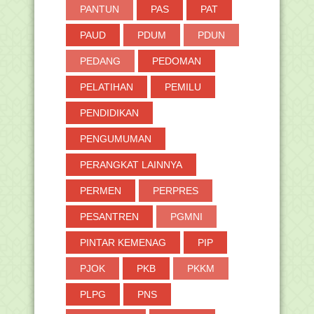
PANTUN
PAS
PAT
PAUD
PDUM
PDUN
PEDANG
PEDOMAN
PELATIHAN
PEMILU
PENDIDIKAN
PENGUMUMAN
PERANGKAT LAINNYA
PERMEN
PERPRES
PESANTREN
PGMNI
PINTAR KEMENAG
PIP
PJOK
PKB
PKKM
PLPG
PNS