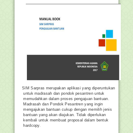
SIM
Sarpras
merupakan
aplikasi
yang
diperuntukan
untuk
madrasah
dan
pondok
pesantren
untuk
memudahkan
dalam
proses
pengajuan
bantuan.
Madrasah
dan
Pondok
Pesantren
yang
ingin
mengajukan
bantuan
cukup
dengan
memilih
jenis
bantuan
yang
akan
diajukan.
Tidak
diperlukan
kembali
untuk
membuat
proposal
dalam
bentuk
hardcopy.