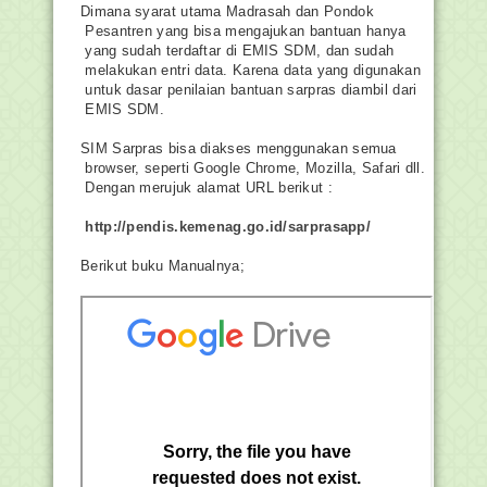
Dimana
syarat
utama
Madrasah
dan
Pondok
Pesantren
yang
bisa
mengajukan
bantuan
hanya
yang
sudah
terdaftar
di
EMIS
SDM,
dan
sudah
melakukan
entri
data.
Karena
data
yang
digunakan
untuk
dasar
penilaian
bantuan
sarpras
diambil
dari
EMIS
SDM.
SIM
Sarpras
bisa
diakses
menggunakan
semua
browser,
seperti
Google
Chrome,
Mozilla,
Safari
dll.
Dengan
merujuk
alamat
URL
berikut
:
http://pendis.kemenag.go.id/sarprasapp/
Berikut buku Manualnya;