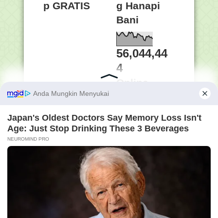
p GRATIS
g Hanapi
Bani
56,044,44
4
Online
38
Penelusuran Semua Isi