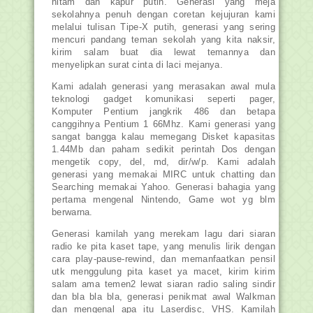
hitam dan kapur putih. Generasi yang meja
sekolahnya penuh dengan coretan kejujuran kami
melalui tulisan Tipe-X putih, generasi yang sering
mencuri pandang teman sekolah yang kita naksir,
kirim salam buat dia lewat temannya dan
menyelipkan surat cinta di laci mejanya.
Kami adalah generasi yang merasakan awal mula
teknologi gadget komunikasi seperti pager,
Komputer Pentium jangkrik 486 dan betapa
canggihnya Pentium 1 66Mhz. Kami generasi yang
sangat bangga kalau memegang Disket kapasitas
1.44Mb dan paham sedikit perintah Dos dengan
mengetik copy, del, md, dir/w/p. Kami adalah
generasi yang memakai MIRC untuk chatting dan
Searching memakai Yahoo. Generasi bahagia yang
pertama mengenal Nintendo, Game wot yg blm
berwarna.
Generasi kamilah yang merekam lagu dari siaran
radio ke pita kaset tape, yang menulis lirik dengan
cara play-pause-rewind, dan memanfaatkan pensil
utk menggulung pita kaset ya macet, kirim kirim
salam ama temen2 lewat siaran radio saling sindir
dan bla bla bla, generasi penikmat awal Walkman
dan mengenal apa itu Laserdisc, VHS. Kamilah