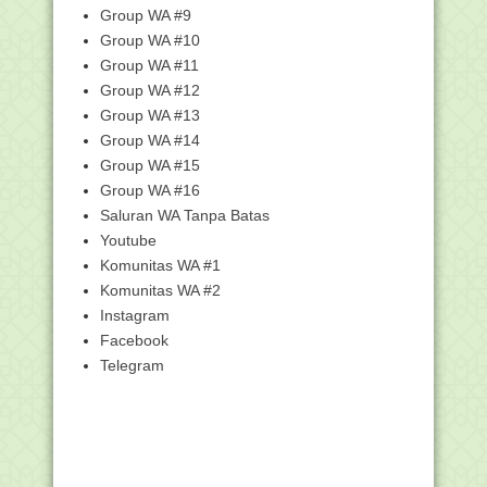
kelahiran 1970-1990an
Group WA #9
Group WA #10
Cara dapatkan Info Terupdate Peserta
Sergur 2017
Group WA #11
Latihan Try Out UN Online GRATIS,,
Group WA #12
Ayo Bagikan.......
Group WA #13
BUKAN KARENA TAKUT KEPADA
Group WA #14
ISTERI
Group WA #15
Logo Halal MUI Bakal Tak Berlaku Lagi
Group WA #16
SEBERAPA SERINGKAH HABIB UMAR
Saluran WA Tanpa Batas
BIN HAFIDZ DATANG KE...
Youtube
Mana yang lebih dimuliakan orang?
Komunitas WA #1
Penampilan atau ...
Komunitas WA #2
Kenapa Tidak Kalian Saja Ahlul Yaman
Instagram
yang Belajar ...
Facebook
4 Nasehat buat Diri Sendiri yang Malas
Taat dan Ce...
Telegram
Hukum Meletakan Bunga atau Kotoran
Di Atas Kuburan
Waspadala...!!!! Registrasi Sim Card
disusupi Peni...
Mengatasi Rasa Sakit dengan Memijit