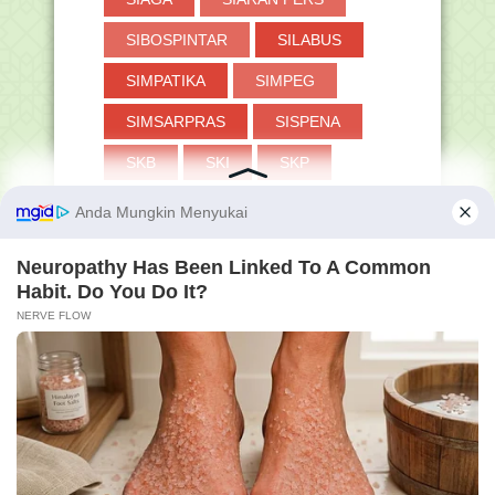
SIBOSPINTAR
SILABUS
SIMPATIKA
SIMPEG
SIMSARPRAS
SISPENA
SKB
SKI
SKP
SMA
SMP
SOAL
STS
SURAT EDARAN
SYA'BAN
SYAIR
SYAWAL
TANYA-JAWAB
TAPERA
TASAWUF
TAUHID
THAHARAH
TKA
TOKOH
TP
TPG
TRIK
TUKIN