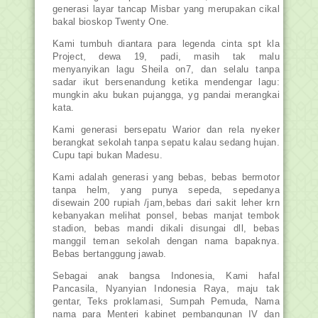
generasi layar tancap Misbar yang merupakan cikal
bakal bioskop Twenty One.
Kami tumbuh diantara para legenda cinta spt kla
Project, dewa 19, padi, masih tak malu
menyanyikan lagu Sheila on7, dan selalu tanpa
sadar ikut bersenandung ketika mendengar lagu:
mungkin aku bukan pujangga, yg pandai merangkai
kata.
Kami generasi bersepatu Warior dan rela nyeker
berangkat sekolah tanpa sepatu kalau sedang hujan.
Cupu tapi bukan Madesu.
Kami adalah generasi yang bebas, bebas bermotor
tanpa helm, yang punya sepeda, sepedanya
disewain 200 rupiah /jam,bebas dari sakit leher krn
kebanyakan melihat ponsel, bebas manjat tembok
stadion, bebas mandi dikali disungai dll, bebas
manggil teman sekolah dengan nama bapaknya.
Bebas bertanggung jawab.
Sebagai anak bangsa Indonesia, Kami hafal
Pancasila, Nyanyian Indonesia Raya, maju tak
gentar, Teks proklamasi, Sumpah Pemuda, Nama
nama para Menteri kabinet pembangunan IV dan