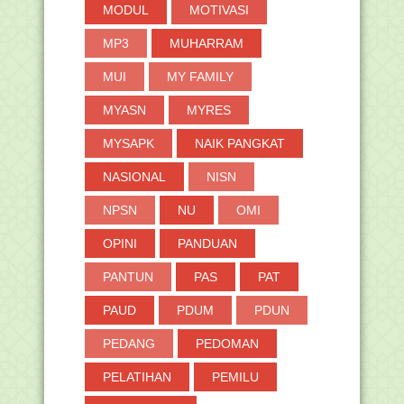
MODUL
MOTIVASI
MP3
MUHARRAM
MUI
MY FAMILY
MYASN
MYRES
MYSAPK
NAIK PANGKAT
NASIONAL
NISN
NPSN
NU
OMI
OPINI
PANDUAN
PANTUN
PAS
PAT
PAUD
PDUM
PDUN
PEDANG
PEDOMAN
PELATIHAN
PEMILU