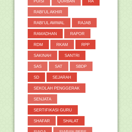
PUISI
QURBAN
RA
RABI'UL AKHIR
RABI'UL AWWAL
RAJAB
RAMADHAN
RAPOR
RDM
RKAM
RPP
SAKINAH
SANTRI
SAS
SAT
SBDP
SD
SEJARAH
SEKOLAH PENGGERAK
SENJATA
SERTIFIKASI GURU
SHAFAR
SHALAT
SIAGA
SIARAN PERS