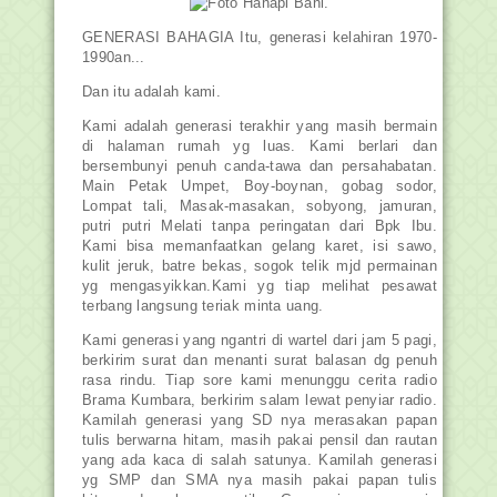
GENERASI BAHAGIA Itu, generasi kelahiran 1970-
1990an...
Dan itu adalah kami.
Kami adalah generasi terakhir yang masih bermain
di halaman rumah yg luas. Kami ber
lari dan
bersembunyi penuh canda-tawa dan persahabatan.
Main Petak Umpet, Boy-boynan, gobag sodor,
Lompat tali, Masak-masakan, sobyong, jamuran,
putri putri Melati tanpa peringatan dari Bpk Ibu.
Kami bisa memanfaatkan gelang karet, isi sawo,
kulit jeruk, batre bekas, sogok telik mjd permainan
yg mengasyikkan.Kami yg tiap melihat pesawat
terbang langsung teriak minta uang.
Kami generasi yang ngantri di wartel dari jam 5 pagi,
berkirim surat dan menanti surat balasan dg penuh
rasa rindu. Tiap sore kami menunggu cerita radio
Brama Kumbara, berkirim salam lewat penyiar radio.
Kamilah generasi yang SD nya merasakan papan
tulis berwarna hitam, masih pakai pensil dan rautan
yang ada kaca di salah satunya. Kamilah generasi
yg SMP dan SMA nya masih pakai papan tulis