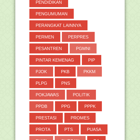
PENDIDIKAN
PENGUMUMAN
PERANGKAT LAINNYA
PERMEN
PERPRES
PESANTREN
PGMNI
PINTAR KEMENAG
PIP
PJOK
PKB
PKKM
PLPG
PNS
POKJAWAS
POLITIK
PPDB
PPG
PPPK
PRESTASI
PROMES
PROTA
PTS
PUASA