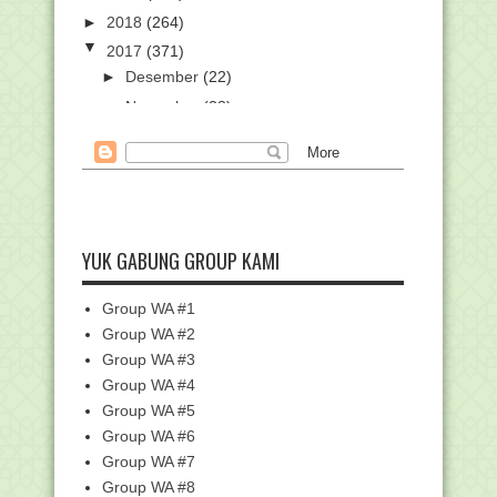
►
2018
(264)
▼
2017
(371)
►
Desember
(22)
►
November
(28)
▼
Oktober
(61)
Diawal Abad XX, Muslim Nusantara di
isukan Suka Me...
WALI "NGALAP BAROKAH" KEPADA
WALI
YUK GABUNG GROUP KAMI
MIMPI ABAH GURU SEKUMPUL
DIBERIKAN GELAR KEWALIAN
INFORMASI AWAL PLPG KEMENAG
Group WA #1
2017 DI UNIVERSITAS NE...
Group WA #2
Gak Mau Kena Blokir? Ini Cara
Group WA #3
Registrasi Kartu Pra...
Group WA #4
Karamah dalam Suatu Karya Para
Group WA #5
Ulama
Group WA #6
Informasi Persiapan Penyelenggaraan
Group WA #7
UN dan UAMBN T...
Group WA #8
GENERASI BAHAGIA Itu, generasi