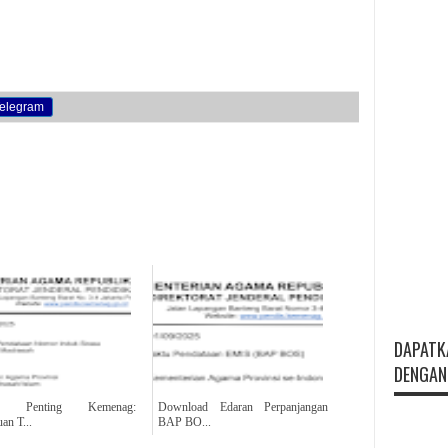
elegram
DAPATK
DENGAN 
an Penting Kemenag:
Download Edaran Perpanjangan
an T...
BAP BO...