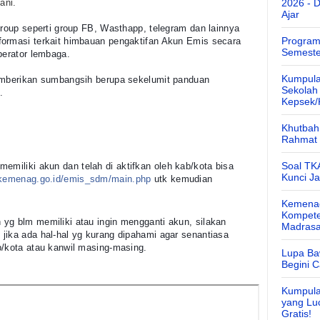
ani.
2026 - 
Ajar
Group seperti group FB, Wasthapp, telegram dan lainnya
Program
formasi terkait himbauan pengaktifan Akun Emis secara
Semeste
perator lembaga.
Kumpula
memberikan sumbangsih berupa sekelumit panduan
Sekolah
.
Kepsek
Khutbah 
Rahmat 
Soal TK
memiliki akun dan t
elah di aktifkan oleh kab/kota bisa
Kunci J
.kemenag.go.id/emis_sdm/main.php
utk kemudian
Kemenag
Kompete
yg blm memiliki atau ingin mengganti akun, silakan
Madras
jika ada hal-hal yg kurang dipahami agar senantiasa
b/kota atau kanwil masing-masing.
Lupa Ba
Begini 
Kumpula
yang Lu
Gratis!