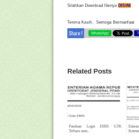
Silahkan Download filenya
DISINI
Terima Kasih.. Semoga Bermanfaat
Share !
WhatsApp
T
Related Posts
Panduan Login EMIS GTK
Edar
Terbaru untu...
Ketentu