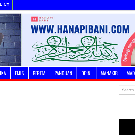
LICY
IKA
EMIS
BERITA
PANDUAN
OPINI
MANAKIB
MAD