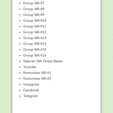
Group WA #7
Unduh Kisi-kisi UM Akidah Akhlak
Jenjang MA Tahun ...
Group WA #8
Group WA #9
Unduh Kisi-kisi UM Al Qur'an Hadits
Jenjang MA Tah...
Group WA #10
Sekjen Lantik Tiga Pejabat Eselon III
Group WA #11
dan 21 Pejab...
Group WA #12
15 Ribu Siswa Berebut Masuk
Group WA #13
Madrasah Aliyah Unggul...
Group WA #14
Transformasi Digital Pendidikan
Group WA #15
Keagamaan, Kemenag...
Group WA #16
"Tata Cara Pembagian Daging Kurban
Saluran WA Tanpa Batas
dan Hikmah Kurban"
Youtube
Unduh Template RKAM dan Format
Komunitas WA #1
Syarat Pencairan BO...
Komunitas WA #2
"Tata Cara Ibadah Kurban" - Materi fikih
MI
Instagram
Facebook
"Peristiwa Kerasulan Nabi Muhammad
SAW" - Materi S...
Telegram
Materi Koordinasi Integrasi Data
Pendidikan Kemena...
Kumpulan Kisi-kisi Ujian Madrasah (UM)