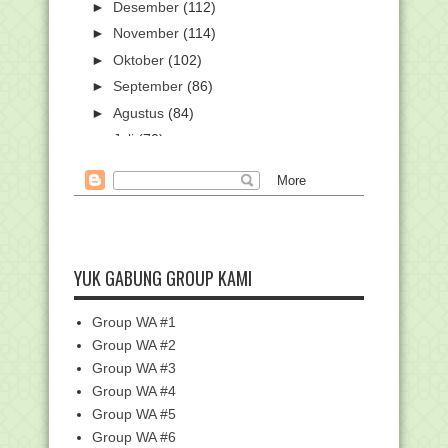
►
Desember
(112)
►
November
(114)
►
Oktober
(102)
►
September
(86)
►
Agustus
(84)
►
Juli
(70)
►
Juni
(65)
►
Mei
(66)
►
April
(46)
►
Maret
(80)
▼
Februari
(71)
YUK GABUNG GROUP KAMI
Kumpulan Kisi-kisi UM Mapel PAI dan
Bahasa Arab Je...
Group WA #1
Unduh Kisi-kisi UM Bahasa Arab
Group WA #2
Jenjang MA Tahun 2021
Group WA #3
Unduh Kisi-kisi UM SKI Jenjang MA
Group WA #4
Tahun 2021
Group WA #5
Unduh Kisi-kisi UM Fikih Jenjang MA
Group WA #6
Tahun 2021