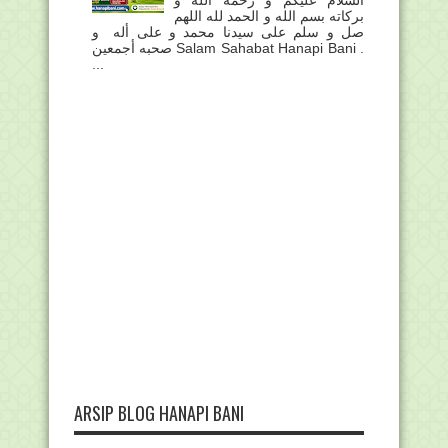
بركاته بسم الله و الحمد لله اللهم
صل و سلم على سيدنا محمد و على أله و
صحبه أجمعين Salam Sahabat Hanapi Bani .
...
ARSIP BLOG HANAPI BANI