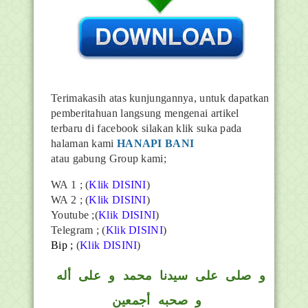
Terimakasih atas kunjungannya, untuk dapatkan
pemberitahuan langsung mengenai artikel
terbaru di facebook silakan klik suka pada
halaman kami
HANAPI BANI
atau gabung Group kami;
WA 1 ; (
Klik DISINI
)
WA 2 ; (
Klik DISINI
)
Youtube ;(
Klik DISINI
)
Telegram ;
(
Klik DISINI
)
Bip ;
(
Klik DISINI
)
و
صلى على سيدنا محمد و على أله
و صحبه أجمعين