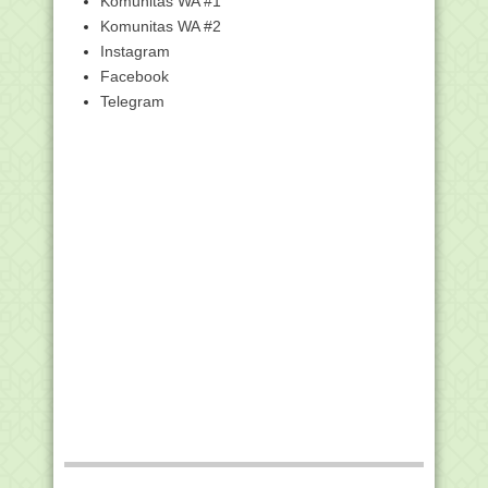
Komunitas WA #1
Syarat Pencairan BO...
Komunitas WA #2
"Tata Cara Ibadah Kurban" - Materi fikih
MI
Instagram
Facebook
"Peristiwa Kerasulan Nabi Muhammad
SAW" - Materi S...
Telegram
Materi Koordinasi Integrasi Data
Pendidikan Kemena...
Kumpulan Kisi-kisi Ujian Madrasah (UM)
Mapel PAI d...
Unduh Kisi-kisi Ujian Madrasah (UM)
Bahasa Arab Ti...
Unduh Kisi-kisi Ujian Madrasah (UM)
SKI Tingkat MT...
Unduh Kisi-kisi Ujian Madrasah (UM)
Fikih Tingkat ...
Unduh Kisi-kisi Ujian Madrasah (UM)
Akidah Akhlak ...
Unduh Kisi-kisi Ujian Madrasah (UM) Al-
Qur'an Hadi...
Kumpulan Kisi-kisi Ujian Madrasah (UM)
Mapel PAI d...