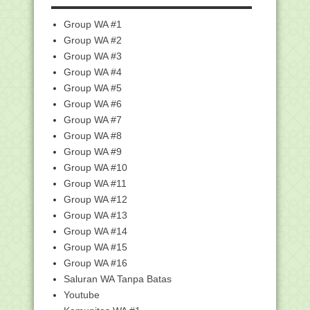
Kumpulan Kisi-kisi UM Mapel PAI dan
Bahasa Arab Je...
Group WA #1
Unduh Kisi-kisi UM Bahasa Arab
Group WA #2
Jenjang MA Tahun 2021
Group WA #3
Unduh Kisi-kisi UM SKI Jenjang MA
Group WA #4
Tahun 2021
Group WA #5
Unduh Kisi-kisi UM Fikih Jenjang MA
Group WA #6
Tahun 2021
Group WA #7
Unduh Kisi-kisi UM Akidah Akhlak
Jenjang MA Tahun ...
Group WA #8
Group WA #9
Unduh Kisi-kisi UM Al Qur'an Hadits
Jenjang MA Tah...
Group WA #10
Sekjen Lantik Tiga Pejabat Eselon III
Group WA #11
dan 21 Pejab...
Group WA #12
15 Ribu Siswa Berebut Masuk
Group WA #13
Madrasah Aliyah Unggul...
Group WA #14
Transformasi Digital Pendidikan
Group WA #15
Keagamaan, Kemenag...
Group WA #16
"Tata Cara Pembagian Daging Kurban
Saluran WA Tanpa Batas
dan Hikmah Kurban"
Youtube
Unduh Template RKAM dan Format