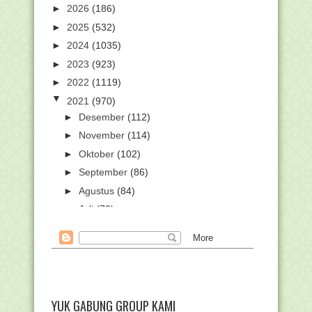
►
2026
(186)
►
2025
(532)
►
2024
(1035)
►
2023
(923)
►
2022
(1119)
▼
2021
(970)
►
Desember
(112)
►
November
(114)
►
Oktober
(102)
►
September
(86)
►
Agustus
(84)
►
Juli
(70)
►
Juni
(65)
►
Mei
(66)
►
April
(46)
►
Maret
(80)
▼
Februari
(71)
YUK GABUNG GROUP KAMI