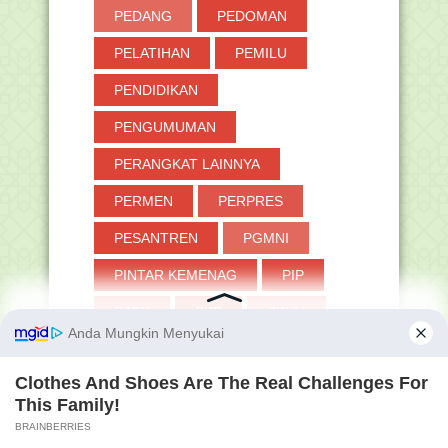
PEDANG
PEDOMAN
PELATIHAN
PEMILU
PENDIDIKAN
PENGUMUMAN
PERANGKAT LAINNYA
PERMEN
PERPRES
PESANTREN
PGMNI
PINTAR KEMENAG
PIP
PJOK
PKB
PKKM
PLPG
PNS
POKJAWAS
POLITIK
PPDB
PPG
PPPK