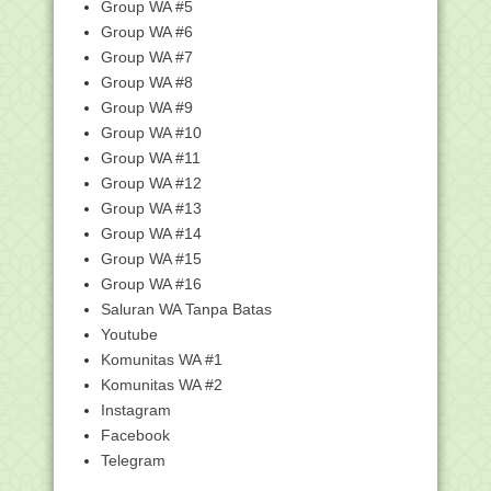
Group WA #5
Unduh Kisi-kisi UM Fikih Jenjang MA
Group WA #6
Tahun 2021
Group WA #7
Unduh Kisi-kisi UM Akidah Akhlak
Jenjang MA Tahun ...
Group WA #8
Group WA #9
Unduh Kisi-kisi UM Al Qur'an Hadits
Jenjang MA Tah...
Group WA #10
Sekjen Lantik Tiga Pejabat Eselon III
Group WA #11
dan 21 Pejab...
Group WA #12
15 Ribu Siswa Berebut Masuk
Group WA #13
Madrasah Aliyah Unggul...
Group WA #14
Transformasi Digital Pendidikan
Group WA #15
Keagamaan, Kemenag...
Group WA #16
"Tata Cara Pembagian Daging Kurban
Saluran WA Tanpa Batas
dan Hikmah Kurban"
Youtube
Unduh Template RKAM dan Format
Komunitas WA #1
Syarat Pencairan BO...
Komunitas WA #2
"Tata Cara Ibadah Kurban" - Materi fikih
MI
Instagram
Facebook
"Peristiwa Kerasulan Nabi Muhammad
SAW" - Materi S...
Telegram
Materi Koordinasi Integrasi Data