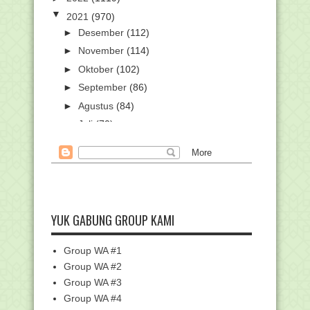
▼
2021
(970)
►
Desember
(112)
►
November
(114)
►
Oktober
(102)
►
September
(86)
►
Agustus
(84)
►
Juli
(70)
►
Juni
(65)
►
Mei
(66)
►
April
(46)
►
Maret
(80)
▼
Februari
(71)
YUK GABUNG GROUP KAMI
Kumpulan Kisi-kisi UM Mapel PAI dan
Bahasa Arab Je...
Group WA #1
Unduh Kisi-kisi UM Bahasa Arab
Group WA #2
Jenjang MA Tahun 2021
Group WA #3
Unduh Kisi-kisi UM SKI Jenjang MA
Group WA #4
Tahun 2021