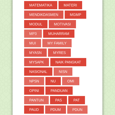
MATEMATIKA
MATERI
MENDIKDASMEN
MGMP
MODUL
MOTIVASI
MP3
MUHARRAM
MUI
MY FAMILY
MYASN
MYRES
MYSAPK
NAIK PANGKAT
NASIONAL
NISN
NPSN
NU
OMI
OPINI
PANDUAN
PANTUN
PAS
PAT
PAUD
PDUM
PDUN