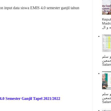
n input data siswa EMIS 4.0 semester ganjil tahun
Kepu
Madra
و سلم
جمعين
Salam
و سلم
جمعين
0 Semester Ganjil Tapel 2021/2022
Salam