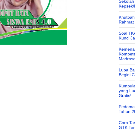
Sekolah
Kepsek
Khutbah 
Rahmat 
Soal TK
Kunci J
Kemenag
Kompete
Madras
Lupa Ba
Begini 
Kumpula
yang Lu
Gratis!
Pedoman
Tahun 2
Cara Ta
GTK Ter