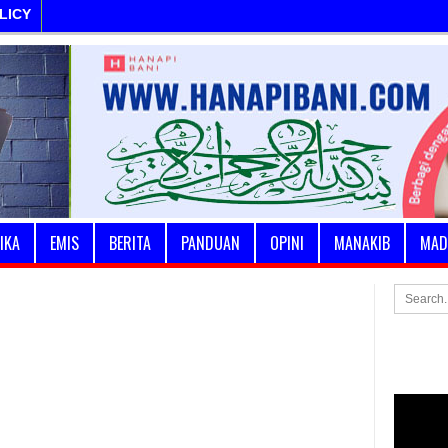
LICY
IKA
EMIS
BERITA
PANDUAN
OPINI
MANAKIB
MAD