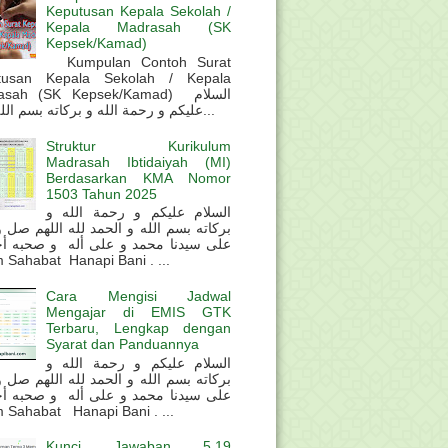
Keputusan Kepala Sekolah /
Kepala Madrasah (SK
Kepsek/Kamad)
Kumpulan Contoh Surat
tusan Kepala Sekolah / Kepala
sah (SK Kepsek/Kamad) السلام
عليكم و رحمة الله و بركاته بسم الله و ال...
Struktur Kurikulum
Madrasah Ibtidaiyah (MI)
Berdasarkan KMA Nomor
1503 Tahun 2025
السلام عليكم و رحمة الله و
بركاته بسم الله و الحمد لله اللهم صل 
على سيدنا محمد و على أله و صحبه أ
 Sahabat Hanapi Bani . ...
Cara Mengisi Jadwal
Mengajar di EMIS GTK
Terbaru, Lengkap dengan
Syarat dan Panduannya
السلام عليكم و رحمة الله و
بركاته بسم الله و الحمد لله اللهم صل 
على سيدنا محمد و على أله و صحبه أ
 Sahabat Hanapi Bani . ...
Kunci Jawaban 5.19