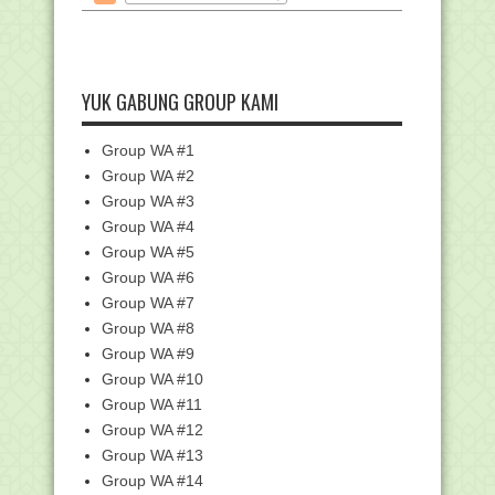
6 Siswa MAN 2 Mataram Ikuti Program
Petukaran Pela...
Edaran Perpanjangan Batas Cut Off
Data EMIS Untuk ...
YUK GABUNG GROUP KAMI
Download Komponen dan Bukti Fisik
EDM ERKAM (File ...
Group WA #1
Kumpulan Link Twibbon Peringatan
G30S PKI
Group WA #2
Umrah saat Pendemi : Sekali Umrah,
Group WA #3
Sekali Salat di...
Group WA #4
RPP 1 Lembar Fikih Madrasah
Group WA #5
Ibtidaiyah (MI) Terbar...
Group WA #6
Soal Latihan mengenai "Haid, Ihtilam
Group WA #7
dan Mandi Waj...
Group WA #8
Pemberitahuan Kegiatan Pelatihan
Group WA #9
Calon FASDA Jenja...
Group WA #10
Kemenag Bekali Guru Madrasah
Kemampuan Penulisan J...
Group WA #11
Group WA #12
Pengajuan Bantuan Pesantren Dibuka
Hingga 4 Oktobe...
Group WA #13
[Simpatika] Panduan Cara Kelola
Group WA #14