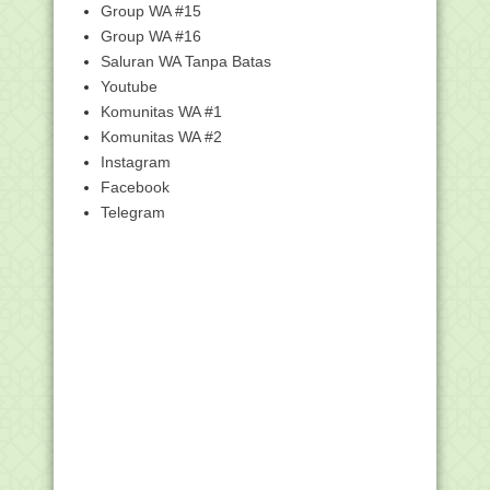
Penerima Tunjangan...
Group WA #15
Pengumuman Hasil Seleksi Calon
Group WA #16
Instruktur Tingkat ...
Saluran WA Tanpa Batas
Arti Mimpi Gigi Copot atau Goyang
Youtube
Juknis Sayembara Video Pembelajaran
Komunitas WA #1
Literasi dan N...
Komunitas WA #2
Pengertian beberapa TMT (Tanggal
Instagram
Mulai Tugas)
Facebook
Insentif Guru Bukan PNS Madrasah
Telegram
Segera Cair
Spesifikasi Komputer/HP Peserta AKMI
Berbekal HP, Siswa Madrasah Ini
Terbitkan Empat No...
GTK Madrasah Lakukan Pengutan
Pendidik Inklusi
Pelaksanaan Validasi AKMI 27 - 28
September 2021 b...
RPP 1 Lembar Sejarah kebudayaan
Islam (SKI) Madras...
Cara Isi Riwayat Jabatan di MySAPK
BKN