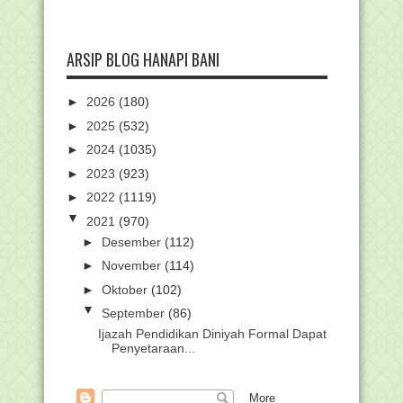
ARSIP BLOG HANAPI BANI
►
2026
(180)
►
2025
(532)
►
2024
(1035)
►
2023
(923)
►
2022
(1119)
▼
2021
(970)
►
Desember
(112)
►
November
(114)
►
Oktober
(102)
▼
September
(86)
Ijazah Pendidikan Diniyah Formal Dapat
Penyetaraan...
Permudah Guru, Kemenag Susun
Modul Inplementasi Re...