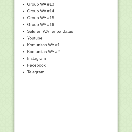
Hingga 4 Oktobe...
Group WA #13
[Simpatika] Panduan Cara Kelola
Group WA #14
Penerima Tunjangan...
Group WA #15
Pengumuman Hasil Seleksi Calon
Group WA #16
Instruktur Tingkat ...
Saluran WA Tanpa Batas
Arti Mimpi Gigi Copot atau Goyang
Youtube
Juknis Sayembara Video Pembelajaran
Komunitas WA #1
Literasi dan N...
Komunitas WA #2
Pengertian beberapa TMT (Tanggal
Instagram
Mulai Tugas)
Facebook
Insentif Guru Bukan PNS Madrasah
Telegram
Segera Cair
Spesifikasi Komputer/HP Peserta AKMI
Berbekal HP, Siswa Madrasah Ini
Terbitkan Empat No...
GTK Madrasah Lakukan Pengutan
Pendidik Inklusi
Pelaksanaan Validasi AKMI 27 - 28
September 2021 b...
RPP 1 Lembar Sejarah kebudayaan
Islam (SKI) Madras...