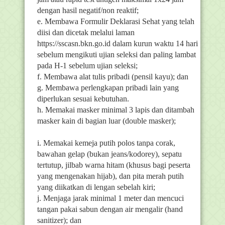
dengan hasil negatif/non reaktif;
e. Membawa Formulir Deklarasi Sehat yang telah
diisi dan dicetak melalui laman
https://sscasn.bkn.go.id dalam kurun waktu 14 hari
sebelum mengikuti ujian seleksi dan paling lambat
pada H-1 sebelum ujian seleksi;
f. Membawa alat tulis pribadi (pensil kayu); dan
g. Membawa perlengkapan pribadi lain yang
diperlukan sesuai kebutuhan.
h. Memakai masker minimal 3 lapis dan ditambah
masker kain di bagian luar (double masker);
i. Memakai kemeja putih polos tanpa corak,
bawahan gelap (bukan jeans/kodorey), sepatu
tertutup, jilbab warna hitam (khusus bagi peserta
yang mengenakan hijab), dan pita merah putih
yang diikatkan di lengan sebelah kiri;
j. Menjaga jarak minimal 1 meter dan mencuci
tangan pakai sabun dengan air mengalir (hand
sanitizer); dan