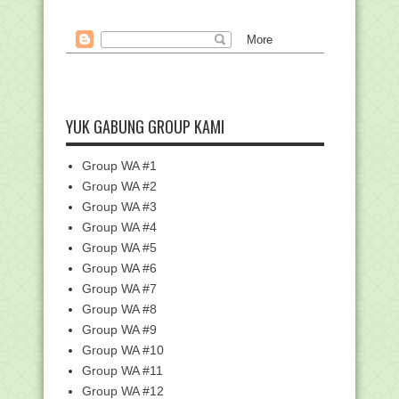
Permudah Guru, Kemenag Susun
Modul Inplementasi Re...
6 Siswa MAN 2 Mataram Ikuti Program
Petukaran Pela...
Edaran Perpanjangan Batas Cut Off
Data EMIS Untuk ...
YUK GABUNG GROUP KAMI
Download Komponen dan Bukti Fisik
EDM ERKAM (File ...
Group WA #1
Kumpulan Link Twibbon Peringatan
G30S PKI
Group WA #2
Umrah saat Pendemi : Sekali Umrah,
Group WA #3
Sekali Salat di...
Group WA #4
RPP 1 Lembar Fikih Madrasah
Group WA #5
Ibtidaiyah (MI) Terbar...
Group WA #6
Soal Latihan mengenai "Haid, Ihtilam
Group WA #7
dan Mandi Waj...
Group WA #8
Pemberitahuan Kegiatan Pelatihan
Group WA #9
Calon FASDA Jenja...
Group WA #10
Kemenag Bekali Guru Madrasah
Kemampuan Penulisan J...
Group WA #11
Group WA #12
Pengajuan Bantuan Pesantren Dibuka