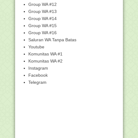
Group WA #12
Pengajuan Bantuan Pesantren Dibuka
Hingga 4 Oktobe...
Group WA #13
[Simpatika] Panduan Cara Kelola
Group WA #14
Penerima Tunjangan...
Group WA #15
Pengumuman Hasil Seleksi Calon
Group WA #16
Instruktur Tingkat ...
Saluran WA Tanpa Batas
Arti Mimpi Gigi Copot atau Goyang
Youtube
Juknis Sayembara Video Pembelajaran
Komunitas WA #1
Literasi dan N...
Komunitas WA #2
Pengertian beberapa TMT (Tanggal
Instagram
Mulai Tugas)
Facebook
Insentif Guru Bukan PNS Madrasah
Telegram
Segera Cair
Spesifikasi Komputer/HP Peserta AKMI
Berbekal HP, Siswa Madrasah Ini
Terbitkan Empat No...
GTK Madrasah Lakukan Pengutan
Pendidik Inklusi
Pelaksanaan Validasi AKMI 27 - 28
September 2021 b...