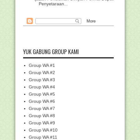
Penyetaraan...
Permudah Guru, Kemenag Susun
Modul Inplementasi Re...
6 Siswa MAN 2 Mataram Ikuti Program
Petukaran Pela...
Edaran Perpanjangan Batas Cut Off
Data EMIS Untuk ...
YUK GABUNG GROUP KAMI
Download Komponen dan Bukti Fisik
EDM ERKAM (File ...
Group WA #1
Kumpulan Link Twibbon Peringatan
G30S PKI
Group WA #2
Umrah saat Pendemi : Sekali Umrah,
Group WA #3
Sekali Salat di...
Group WA #4
RPP 1 Lembar Fikih Madrasah
Group WA #5
Ibtidaiyah (MI) Terbar...
Group WA #6
Soal Latihan mengenai "Haid, Ihtilam
Group WA #7
dan Mandi Waj...
Group WA #8
Pemberitahuan Kegiatan Pelatihan
Group WA #9
Calon FASDA Jenja...
Group WA #10
Kemenag Bekali Guru Madrasah
Kemampuan Penulisan J...
Group WA #11