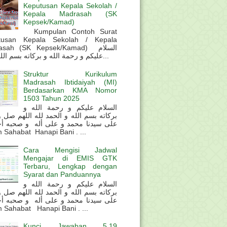
Keputusan Kepala Sekolah /
Kepala Madrasah (SK
Kepsek/Kamad)
Kumpulan Contoh Surat
tusan Kepala Sekolah / Kepala
sah (SK Kepsek/Kamad) السلام
عليكم و رحمة الله و بركاته بسم الله و ال...
Struktur Kurikulum
Madrasah Ibtidaiyah (MI)
Berdasarkan KMA Nomor
1503 Tahun 2025
السلام عليكم و رحمة الله و
بركاته بسم الله و الحمد لله اللهم صل 
على سيدنا محمد و على أله و صحبه أ
 Sahabat Hanapi Bani . ...
Cara Mengisi Jadwal
Mengajar di EMIS GTK
Terbaru, Lengkap dengan
Syarat dan Panduannya
السلام عليكم و رحمة الله و
بركاته بسم الله و الحمد لله اللهم صل 
على سيدنا محمد و على أله و صحبه أ
 Sahabat Hanapi Bani . ...
Kunci Jawaban 5.19