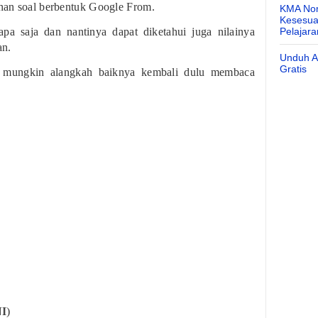
han soal berbentuk Google From.
KMA Nom
Kesesuai
iapa saja dan nantinya dapat diketahui juga nilainya
Pelajar
an.
Unduh Ap
Gratis
t mungkin alangkah baiknya kembali dulu membaca
NI
)