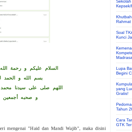
Sekolah
Kepsek
Khutbah 
Rahmat 
Soal TK
Kunci J
Kemenag
Kompete
Madras
السلام عليكم و رحمة الله 
Lupa Ba
Begini 
بسم الله و الحمد ل
Kumpula
اللهم صلى على سيدنا محمد 
yang Lu
Gratis!
و صحبه أجمعين
Pedoman
Tahun 2
Cara Ta
GTK Ter
teri mengenai "Haid dan Mandi Wajib", maka disini