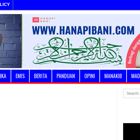
LICY
IKA
EMIS
BERITA
PANDUAN
OPINI
MANAKIB
MAD