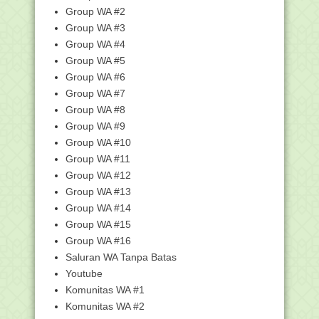
Reviewer dan...
Group WA #2
Group WA #3
Makna Hadit Jika Mati Anak Adam Maka
Terputuslah A...
Group WA #4
Kebijakan Akreditasi Tahun 2023
Group WA #5
Group WA #6
Rekrutmen (Penerimaan) Dosen UPI
2023
Group WA #7
Soal UTS/PTS Matematika Kelas 9 SMP
Group WA #8
MTs Semester 2...
Group WA #9
Unduh Bank Soal (PH, PTS Dan PAT)
Group WA #10
Kelas 6 SD/MI Se...
Group WA #11
Luring, 29.327 Peserta Ikuti Seleksi
Group WA #12
Masuk Madrasa...
Group WA #13
Cara Unduh Sertifikat SOP dan Bimtek
Group WA #14
Instrumen Ase...
Group WA #15
Pelaksanaan Literasi Digital ASN
Group WA #16
Beredar Surat Percepatan Pelaksanaan
Saluran WA Tanpa Batas
Haji, Kemenag...
Youtube
Pendaftaran PPG Dalam Jabatan bagi
Komunitas WA #1
Guru Madrasah y...
Komunitas WA #2
Panduan Penggunaan Portal Aktivasi