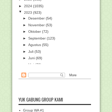
►
2024
(1035)
▼
2023
(923)
►
Desember
(54)
►
November
(53)
►
Oktober
(72)
►
September
(123)
►
Agustus
(55)
►
Juli
(53)
►
Juni
(69)
►
Mei
(73)
►
April
(87)
►
Maret
(101)
▼
Februari
(84)
Kemenag segera Gelar Seleksi
Akademik Pendidikan G...
YUK GABUNG GROUP KAMI
Pendaftaran SK Kelompok Kerja dan SK
Admin KKGTK T...
Group WA #1
Pengumuman Hasil Seleksi Akhir Calon