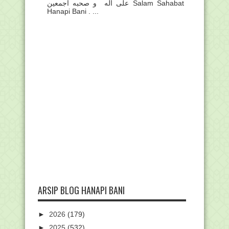
على أله و صحبه أجمعين Salam Sahabat
Hanapi Bani . ...
ARSIP BLOG HANAPI BANI
►
2026
(179)
►
2025
(532)