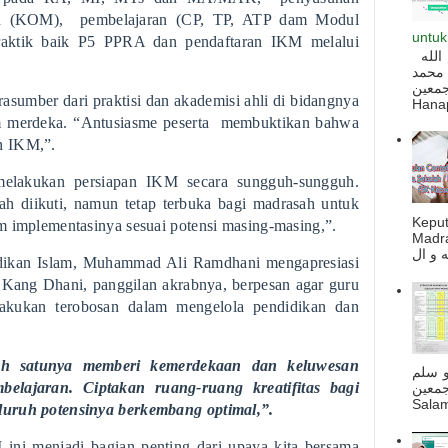
ah (KOM), pembelajaran (CP, TP, ATP dam Modul
untuk
 praktik baik P5 PPRA dan pendaftaran IKM melalui
السلام عليكم و رحمة الله و بركاته بسم الله
 محمد
ه أجمعين
sumber dari praktisi dan akademisi ahli di bidangnya
Hanapi
um merdeka. “Antusiasme peserta membuktikan bahwa
an IKM,”.
melakukan persiapan IKM secara sungguh-sungguh.
ah diikuti, namun tetap terbuka bagi madrasah untuk
Kepu
m implementasinya sesuai potensi masing-masing,”.
Madra
didikan Islam, Muhammad Ali Ramdhani mengapresiasi
Kang Dhani, panggilan akrabnya, berpesan agar guru
akukan terobosan dalam mengelola pendidikan dan
lah satunya memberi kemerdekaan dan keluwesan
و سلم
elajaran. Ciptakan ruang-ruang kreatifitas bagi
جمعين
Salam
luruh potensinya berkembang optimal,”.
ini menjadi bagian penting dari upaya kita bersama