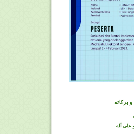
و بركاته
 على أله