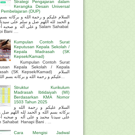
Strategi Pengajaran dalam
Kerangka Desain Universal
 Pembelajaran (DUP)
و الحمد لله اللهم صل و سلم على سيدنا
و على أله و صحب Salam Sahabat
 Bani ....
Kumpulan Contoh Surat
Keputusan Kepala Sekolah /
Kepala Madrasah (SK
Kepsek/Kamad)
Kumpulan Contoh Surat
tusan Kepala Sekolah / Kepala
sah (SK Kepsek/Kamad) السلام
عليكم و رحمة الله و بركاته بسم الله و ال...
Struktur Kurikulum
Madrasah Ibtidaiyah (MI)
Berdasarkan KMA Nomor
1503 Tahun 2025
السلام عليكم و رحمة الله و
بركاته بسم الله و الحمد لله اللهم صل 
على سيدنا محمد و على أله و صحبه أ
 Sahabat Hanapi Bani . ...
Cara Mengisi Jadwal