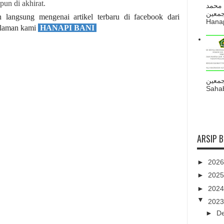
un di akhirat.
 محمد
ه أجمعين
langsung mengenai artikel terbaru di facebook dari
Hanapi
halaman kami
HANAPI BANI
جمعين
Sahab
ARSIP 
►
202
►
202
►
202
▼
202
►
D