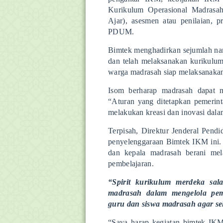
Kurikulum Operasional Madras
Ajar), asesmen atau penilaian,
PDUM.
Bimtek menghadirkan sejumlah nara
dan telah melaksanakan kurikul
warga madrasah siap melaksanak
Isom berharap madrasah dapat 
“Aturan yang ditetapkan pemerint
melakukan kreasi dan inovasi dala
Terpisah, Direktur Jenderal Pen
penyelenggaraan Bimtek IKM ini. 
dan kepala madrasah berani mel
pembelajaran.
“Spirit kurikulum merdeka sa
madrasah dalam mengelola pemb
guru dan siswa madrasah agar se
“Saya harap kegiatan bimtek IKM 