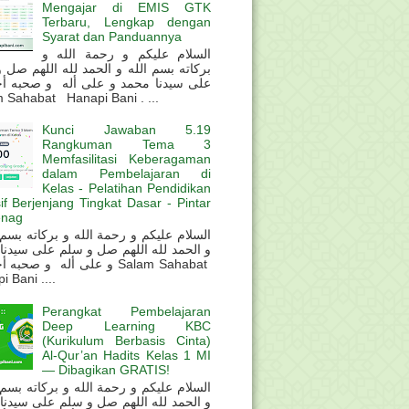
Mengajar di EMIS GTK
Terbaru, Lengkap dengan
Syarat dan Panduannya
السلام عليكم و رحمة الله و
بركاته بسم الله و الحمد لله اللهم صل 
على سيدنا محمد و على أله و صحبه أ
 Sahabat Hanapi Bani . ...
Kunci Jawaban 5.19
Rangkuman Tema 3
Memfasilitasi Keberagaman
dalam Pembelajaran di
Kelas - Pelatihan Pendidikan
sif Berjenjang Tingkat Dasar - Pintar
nag
و الحمد لله اللهم صل و سلم على سيدنا
و على أله و صحب Salam Sahabat
 Bani ....
Perangkat Pembelajaran
Deep Learning KBC
(Kurikulum Berbasis Cinta)
Al-Qur’an Hadits Kelas 1 MI
— Dibagikan GRATIS!
و الحمد لله اللهم صل و سلم على سيدنا