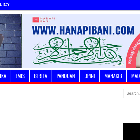
LICY
IKA
EMIS
BERITA
PANDUAN
OPINI
MANAKIB
MAD