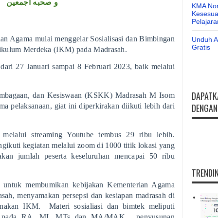
و صحبه أجمعين
KMA Nom
Kesesuai
Pelajar
ian Agama mulai menggelar Sosialisasi dan Bimbingan
Unduh Ap
Gratis
rikulum Merdeka (IKM) pada Madrasah.
 dari 27 Januari sampai 8 Februari 2023, baik melalui
.
DAPATK
lembagaan, dan Kesiswaan (KSKK) Madrasah M Isom
a pelaksanaan, giat ini diperkirakan diikuti lebih dari
DENGAN 
 melalui streaming Youtube tembus 29 ribu lebih.
ikuti kegiatan melalui zoom di 1000 titik lokasi yang
irakan jumlah peserta keseluruhan mencapai 50 ribu
TRENDIN
ar untuk membumikan kebijakan Kementerian Agama
asah, menyamakan persepsi dan kesiapan madrasah di
anakan IKM. Materi sosialiasi dan bimtek meliputi
KM pada RA, MI, MTs dan MA/MAK, penyusunan