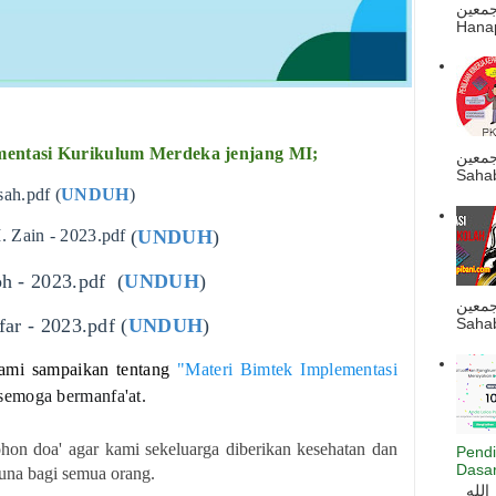
ه أجمعين
Hanapi
mentasi Kurikulum Merdeka jenjang MI;
جمعين
Sahab
ah.pdf (
UNDUH
)
 Zain - 2023.pdf
(
UNDUH
)
h - 2023.pdf
(
UNDUH
)
جمعين
ar - 2023.pdf
(
UNDUH
)
Sahab
ami sampaikan tentang
"Materi Bimtek Implementasi
 semoga bermanfa'at.
hon doa' agar kami sekeluarga diberikan kesehatan dan
Pendi
Dasar
guna bagi semua orang.
السلام عليكم و رحمة الله و بركاته بسم الله