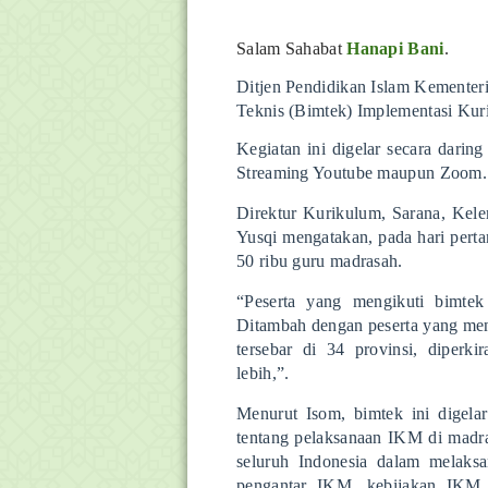
Salam Sahabat
Hanapi Bani
.
Ditjen Pendidikan Islam Kementer
Teknis (Bimtek) Implementasi Ku
Kegiatan ini digelar secara daring
Streaming Youtube maupun Zoom
Direktur Kurikulum, Sarana, Ke
Yusqi mengatakan, pada hari pertam
50 ribu guru madrasah.
“Peserta yang mengikuti bimtek
Ditambah dengan peserta yang meng
tersebar di 34 provinsi, diperk
lebih,”.
Menurut Isom, bimtek ini digel
tentang pelaksanaan IKM di madr
seluruh Indonesia dalam melaks
pengantar IKM, kebijakan I