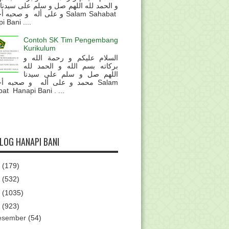
و الحمد لله اللهم صل و سلم على سيدنا
و على أله و صحب Salam Sahabat
 Bani ....
Contoh SK Tim Pengembang
Kurikulum
السلام عليكم و رحمة الله و
بركاته بسم الله و الحمد لله
اللهم صل و سلم على سيدنا
محمد و على أله و صحبه أ Salam
at Hanapi Bani . ...
BLOG HANAPI BANI
6
(179)
5
(532)
4
(1035)
3
(923)
esember
(54)