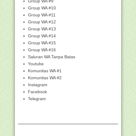
Group WA #9
Menginterpret...
Group WA #10
Kunci Jawaban - 2.6 Perbaikan dalam
Group WA #11
Pembelajaran P...
Group WA #12
Kunci Jawaban - 2.5 Pengayaan
Group WA #13
Merancang Penelitian...
Group WA #14
Kunci Jawaban 2.3 Langkah-Langkah
Penelitian Tinda...
Group WA #15
Group WA #16
Kunci Jawaban - 2.2 Pengayaan
Konsep Penelitian Ti...
Saluran WA Tanpa Batas
Kumpulan Kunci Jawaban Pelatihan
Youtube
Pintar Kemenag - ...
Komunitas WA #1
Kunci Jawaban 3.14 Pembuatan
Komunitas WA #2
Asesmen Pembelajaran...
Instagram
Kunci Jawaban 3.10 Pembuatan Video
Facebook
Pembelajaran B...
Telegram
Kunci Jawaban 3.2 Artificial Intelligent
(AI) dal...
Kunci Jawaban 3.22 Program Pasca
Madrasah bagi Pe...
Kunci Jawaban 3.20 Program
Kebutuhan Khusus bagi ...