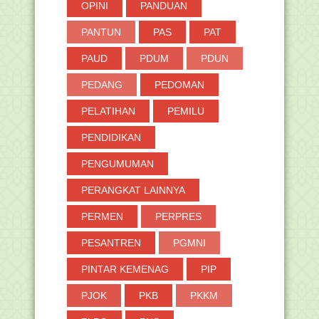
OPINI
PANDUAN
PANTUN
PAS
PAT
PAUD
PDUM
PDUN
PEDANG
PEDOMAN
PELATIHAN
PEMILU
PENDIDIKAN
PENGUMUMAN
PERANGKAT LAINNYA
PERMEN
PERPRES
PESANTREN
PGMNI
PINTAR KEMENAG
PIP
PJOK
PKB
PKKM