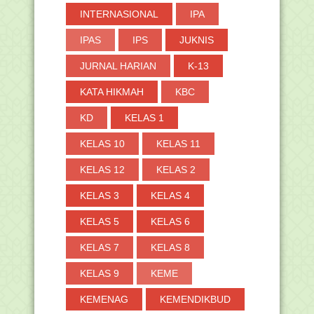
INTERNASIONAL
IPA
IPAS
IPS
JUKNIS
JURNAL HARIAN
K-13
KATA HIKMAH
KBC
KD
KELAS 1
KELAS 10
KELAS 11
KELAS 12
KELAS 2
KELAS 3
KELAS 4
KELAS 5
KELAS 6
KELAS 7
KELAS 8
KELAS 9
KEME
KEMENAG
KEMENDIKBUD