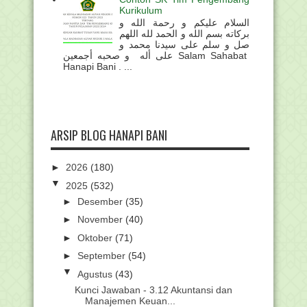
Kurikulum
السلام عليكم و رحمة الله و
بركاته بسم الله و الحمد لله اللهم
صل و سلم على سيدنا محمد و
على أله و صحبه أجمعين Salam Sahabat
Hanapi Bani . ...
ARSIP BLOG HANAPI BANI
►
2026
(180)
▼
2025
(532)
►
Desember
(35)
►
November
(40)
►
Oktober
(71)
►
September
(54)
▼
Agustus
(43)
Kunci Jawaban - 3.12 Akuntansi dan
Manajemen Keuan...