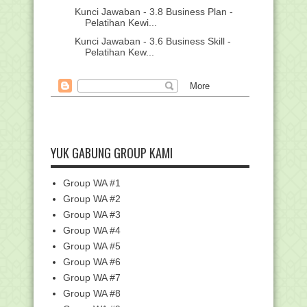
Kunci Jawaban - 3.8 Business Plan -
Pelatihan Kewi...
Kunci Jawaban - 3.6 Business Skill -
Pelatihan Kew...
Link Daftar dan Kumpulan Kunci
Jawaban Pelatihan D...
Kumpulan Kunci Jawaban - Pelatihan
Bimbingan dan K...
Kunci Jawaban - 3.6 Layanan
Peminatan dan Perencan...
YUK GABUNG GROUP KAMI
Kunci Jawaban - 3.5 Strategi Layanan
Bimbingan dan...
Group WA #1
Kunci Jawaban - 3.4 Penyusunan
Program Bimbingan d...
Group WA #2
Group WA #3
Kunci Jawaban - 3.2 Implementasi
Kurikulum Merdeka...
Group WA #4
Kumpulan Kunci Jawaban Pelatihan
Group WA #5
Penelitian Tindak...
Group WA #6
Kunci Jawaban - 2.8 Laporan Hasil
Group WA #7
Penelitian Tinda...
Group WA #8
Kunci jawaban - 2.7 Menganalisis dan