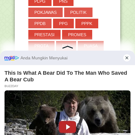
PLPG
PNS
POKJAWAS
POLITIK
PPDB
PPG
PPPK
PRESTASI
PROMES
PROTA
PTS
PUASA
PUISI
QURBAN
RA
RABI'UL AKHIR
RABI'UL AWWAL
RAJAB
RAMADHAN
RAPOR
RDM
RKAM
RPP
SAKINAH
SANTRI
SAS
SAT
SBDP