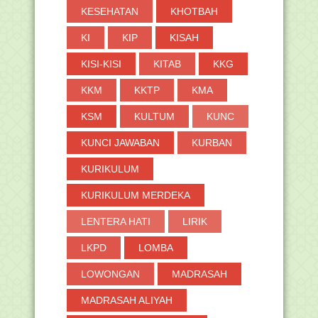
KESEHATAN
KHOTBAH
KI
KIP
KISAH
KISI-KISI
KITAB
KKG
KKM
KKTP
KMA
KSM
KULTUM
KUNC
KUNCI JAWABAN
KURBAN
KURIKULUM
KURIKULUM MERDEKA
LENTERA HATI
LIRIK
LKPD
LOMBA
LOWONGAN
MADRASAH
MADRASAH ALIYAH