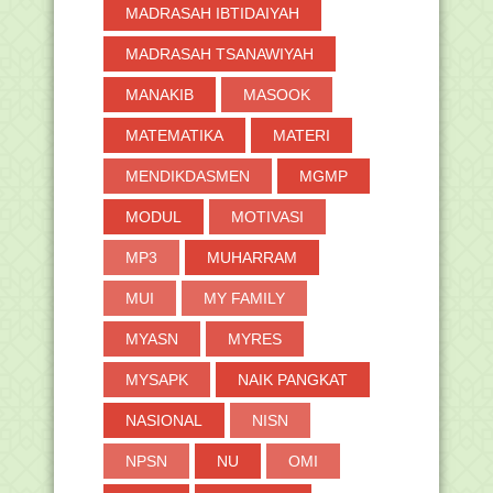
MADRASAH IBTIDAIYAH
MADRASAH TSANAWIYAH
MANAKIB
MASOOK
MATEMATIKA
MATERI
MENDIKDASMEN
MGMP
MODUL
MOTIVASI
MP3
MUHARRAM
MUI
MY FAMILY
MYASN
MYRES
MYSAPK
NAIK PANGKAT
NASIONAL
NISN
NPSN
NU
OMI