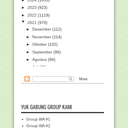
►
2023
(923)
►
2022
(1119)
▼
2021
(970)
►
Desember
(112)
►
November
(114)
►
Oktober
(102)
►
September
(86)
►
Agustus
(84)
►
Juli
(70)
►
Juni
(65)
►
Mei
(66)
►
April
(46)
►
Maret
(80)
►
Februari
(71)
YUK GABUNG GROUP KAMI
▼
Januari
(74)
Unduh Pengumuman Hasil Seleksi
Group WA #1
Tahap I Calon Penyu...
Group WA #2