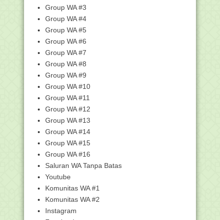
31 Januari Harlah NU, Simak Latar
Group WA #3
Belakang Berdiri...
Group WA #4
Kemenag Salurkan Bantuan ASN untuk
Group WA #5
Masyarakat Terd...
Group WA #6
Siswa MAN 2 Pekanbaru akan Wakili
Group WA #7
Indonesia di Oli...
Group WA #8
Unduh Juknis Pendaftaran Keberadaan
Group WA #9
Pesantren Tahu...
Group WA #10
"Hukum Berkurban Serta Jenis dan
Syarat Hewan Kurb...
Group WA #11
Group WA #12
Layanan Pendaftaran Keberadaan
Pesantren Sudah Dibuka
Group WA #13
Aplikasi Quran Kemenag In Word versi
Group WA #14
Terbaru Hadir...
Group WA #15
"Waktu Shalat Jum'at dan Amalan
Group WA #16
Sunnah sebelum Sha...
Saluran WA Tanpa Batas
"Pernikahan Nabi Muhammad Saw." -
Youtube
Materi SKI MI
Komunitas WA #1
LPMQ Update Aplikasi Quran Kemenag,
Komunitas WA #2
Ini Fitur Barunya
Instagram
Konglomerat Tambang Batu Bara di