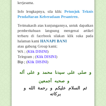
kerjasama.
Info lengkapnya, sila klik:
Petunjuk Teknis
Pendaftaran Keberadaan Pesantren
.
Terimakasih atas kunjungannya, untuk dapatkan
pemberitahuan langsung mengenai artikel
terbaru di facebook silakan klik suka pada
halaman kami
HANAPI BANI
atau gabung Group kami;
WA ; (
Klik DISINI
)
Telegram ;
(
Klik DISINI
)
Bip ;
(
Klik DISINI
)
و
صلى على سيدنا محمد و على أله
و صحبه أجمعين
ثم السلام عليكم و رحمة الله و
بركاته