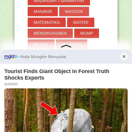
MADRASAH TSANAWIYAH
►
2017
(371)
MANAKIB
MASOOK
►
2016
(2)
MATEMATIKA
MATERI
MENDIKDASMEN
MGMP
MODUL
MOTIVASI
MP3
MUHARRAM
MUI
MY FAMILY
MYASN
MYRES
MYSAPK
NAIK PANGKAT
NASIONAL
NISN
NPSN
NU
OMI
OPINI
PANDUAN
PANTUN
PAS
PAT