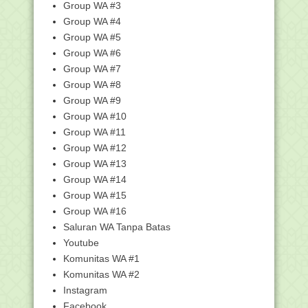
31 Januari Harlah NU, Simak Latar
Group WA #3
Belakang Berdiri...
Group WA #4
Kemenag Salurkan Bantuan ASN untuk
Group WA #5
Masyarakat Terd...
Group WA #6
Siswa MAN 2 Pekanbaru akan Wakili
Group WA #7
Indonesia di Oli...
Group WA #8
Unduh Juknis Pendaftaran Keberadaan
Group WA #9
Pesantren Tahu...
Group WA #10
"Hukum Berkurban Serta Jenis dan
Syarat Hewan Kurb...
Group WA #11
Group WA #12
Layanan Pendaftaran Keberadaan
Pesantren Sudah Dibuka
Group WA #13
Aplikasi Quran Kemenag In Word versi
Group WA #14
Terbaru Hadir...
Group WA #15
"Waktu Shalat Jum'at dan Amalan
Group WA #16
Sunnah sebelum Sha...
Saluran WA Tanpa Batas
"Pernikahan Nabi Muhammad Saw." -
Youtube
Materi SKI MI
Komunitas WA #1
LPMQ Update Aplikasi Quran Kemenag,
Komunitas WA #2
Ini Fitur Barunya
Instagram
Konglomerat Tambang Batu Bara di
Facebook
Pusaran Bencana B...