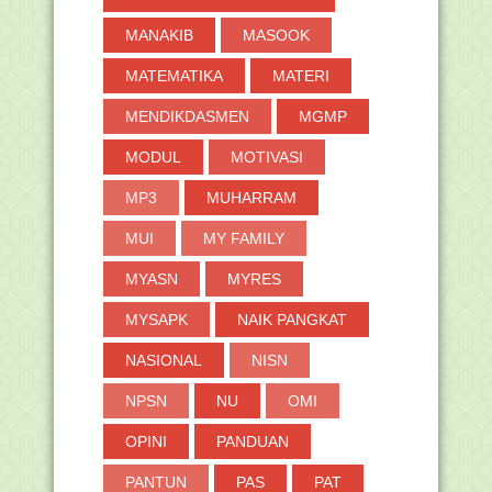
►
2017
(371)
MANAKIB
MASOOK
►
2016
(2)
MATEMATIKA
MATERI
MENDIKDASMEN
MGMP
MODUL
MOTIVASI
MP3
MUHARRAM
MUI
MY FAMILY
MYASN
MYRES
MYSAPK
NAIK PANGKAT
NASIONAL
NISN
NPSN
NU
OMI
OPINI
PANDUAN
PANTUN
PAS
PAT