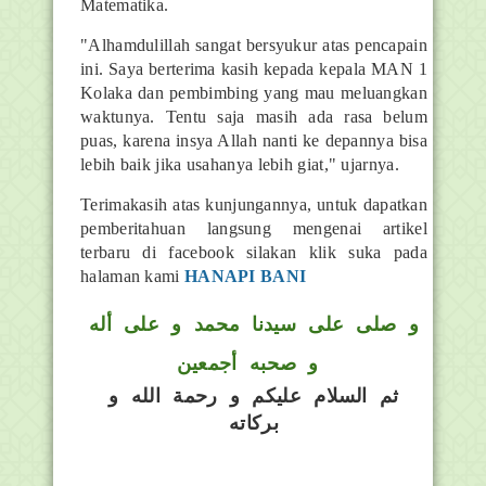
Matematika.
"Alhamdulillah sangat bersyukur atas pencapain
ini. Saya berterima kasih kepada kepala MAN 1
Kolaka dan pembimbing yang mau meluangkan
waktunya. Tentu saja masih ada rasa belum
puas, karena insya Allah nanti ke depannya bisa
lebih baik jika usahanya lebih giat," ujarnya.
Terimakasih atas kunjungannya, untuk dapatkan
pemberitahuan langsung mengenai artikel
terbaru di facebook silakan klik suka pada
halaman kami
HANAPI BANI
و
صلى على سيدنا محمد و على أله
و صحبه أجمعين
ثم السلام عليكم و رحمة الله و
بركاته