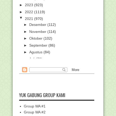
►
2023
(923)
►
2022
(1119)
▼
2021
(970)
►
Desember
(112)
►
November
(114)
►
Oktober
(102)
►
September
(86)
►
Agustus
(84)
►
Juli
(70)
►
Juni
(65)
►
Mei
(66)
►
April
(46)
►
Maret
(80)
►
Februari
(71)
YUK GABUNG GROUP KAMI
▼
Januari
(74)
Unduh Pengumuman Hasil Seleksi
Group WA #1
Tahap I Calon Penyu...
Group WA #2