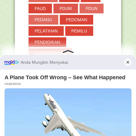
PAUD
PDUM
PDUN
PEDANG
PEDOMAN
PELATIHAN
PEMILU
PENDIDIKAN
PENGUMUMAN
PERANGKAT LAINNYA
PERMEN
PERPRES
PESANTREN
PGMNI
PINTAR KEMENAG
PIP
PJOK
PKB
PKKM
PLPG
PNS
POKJAWAS
POLITIK