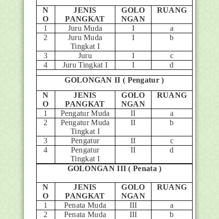
N
JENIS
GOLO
RUANG
O
PANGKAT
NGAN
1
Juru Muda
I
a
2
Juru Muda
I
b
Tingkat I
3
Juru
I
c
4
Juru Tingkat I
I
d
GOLONGAN II ( Pengatur )
N
JENIS
GOLO
RUANG
O
PANGKAT
NGAN
1
Pengatur Muda
II
a
2
Pengatur Muda
II
b
Tingkat I
3
Pengatur
II
c
4
Pengatur
II
d
Tingkat I
GOLONGAN III ( Penata )
N
JENIS
GOLO
RUANG
O
PANGKAT
NGAN
1
Penata Muda
III
a
2
Penata Muda
III
b