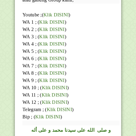
Youtube ;(
Klik DISINI
)
WA 1 ; (
Klik DISINI
)
WA 2 ; (
Klik DISINI
)
WA 3 ; (
Klik DISINI
)
WA 4 ; (
Klik DISINI
)
WA 5 ; (
Klik DISINI
)
WA 6 ; (
Klik DISINI
)
WA 7 ; (
Klik DISINI
)
WA 8 ; (
Klik DISINI
)
WA 9 ; (
Klik DISINI
)
WA 10 ; (
Klik DISINI
)
WA 11 ; (
Klik DISINI
)
WA 12 ; (
Klik DISINI
)
Telegram ;
(
Klik DISINI
)
Bip ;
(
Klik DISINI
)
و
صلى
الله
على سيدنا محمد و على أله