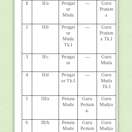
1
II/a
Pengat
---
Guru
ur
Pratam
Muda
a
2
II/b
Pengat
---
Guru
ur
Pratam
Muda
a Tk.I
Tk.I
3
II/c
Pengat
---
Guru
ur
Muda
4
II/d
Pengat
---
Guru
ur Tk.I
Muda
Tk.I
5
III/a
Penata
Guru
Guru
Muda
Pertam
Madya
a,
6
III/b
Penata
Guru
Guru
Muda
Pertam
Madya