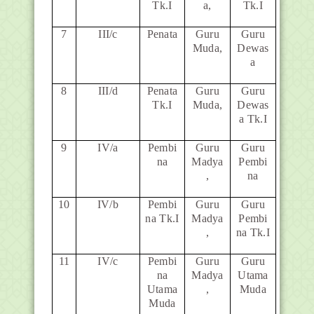
Tk.I
a,
Tk.I
7
III/c
Penata
Guru
Guru
Muda,
Dewas
a
8
III/d
Penata
Guru
Guru
Tk.I
Muda,
Dewas
a Tk.I
9
IV/a
Pembi
Guru
Guru
na
Madya
Pembi
,
na
10
IV/b
Pembi
Guru
Guru
na Tk.I
Madya
Pembi
,
na Tk.I
11
IV/c
Pembi
Guru
Guru
na
Madya
Utama
Utama
,
Muda
Muda