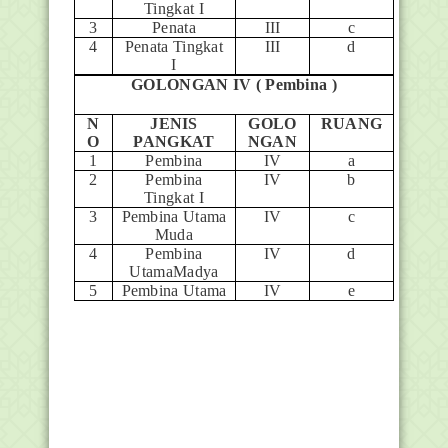
Tingkat I
3
Penata
III
c
4
Penata Tingkat
III
d
I
GOLONGAN IV ( Pembina )
N
JENIS
GOLO
RUANG
O
PANGKAT
NGAN
1
Pembina
IV
a
2
Pembina
IV
b
Tingkat I
3
Pembina Utama
IV
c
Muda
4
Pembina
IV
d
UtamaMadya
5
Pembina Utama
IV
e