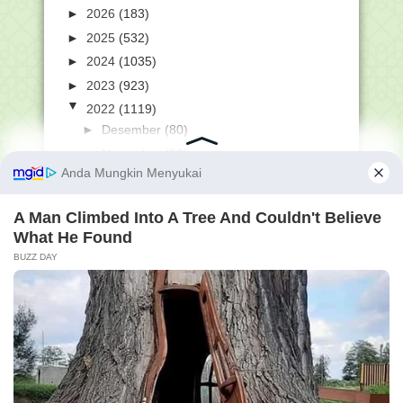
►
2026
(183)
►
2025
(532)
►
2024
(1035)
►
2023
(923)
▼
2022
(1119)
►
Desember
(80)
►
November
(86)
►
Oktober
(56)
►
September
(61)
►
Agustus
(76)
►
Juli
(69)
►
Juni
(84)
►
Mei
(59)
►
April
(108)
▼
Maret
(179)
Kumpulan Pantun Ucapan Marhaban ya
Ramadhan 1443 H...
YUK GABUNG GROUP KAMI