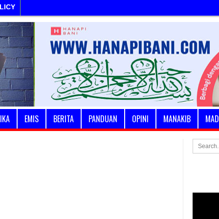
LICY
IKA
EMIS
BERITA
PANDUAN
OPINI
MANAKIB
MAD