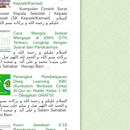
Kepsek/Kamad)
Kumpulan Contoh Surat
tusan Kepala Sekolah / Kepala
sah (SK Kepsek/Kamad) السلام
عليكم و رحمة الله و بركاته بسم الله و ال...
Cara Mengisi Jadwal
Mengajar di EMIS GTK
Terbaru, Lengkap dengan
Syarat dan Panduannya
السلام عليكم و رحمة الله و
بركاته بسم الله و الحمد لله اللهم صل 
على سيدنا محمد و على أله و صحبه أ
 Sahabat Hanapi Bani . ...
Perangkat Pembelajaran
Deep Learning KBC
(Kurikulum Berbasis Cinta)
Al-Qur’an Hadits Kelas 1 MI
— Dibagikan GRATIS!
و الحمد لله اللهم صل و سلم على سيدنا
و على أله و صحب Salam Sahabat
 Bani ....
Kunci Jawaban 6.18
Rangkuman Tema 4