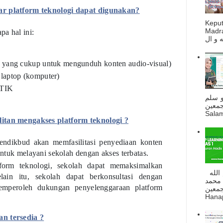
ar platform teknologi dapat digunakan?
Kepu
Madra
pa hal ini:
as yang cukup untuk mengunduh konten audio-visual)
 laptop (komputer)
 TIK
و سلم
جمعين
Salam
litan mengakses platform teknologi ?
endikbud akan memfasilitasi penyediaan konten
 untuk melayani sekolah dengan akses terbatas.
form teknologi, sekolah dapat memaksimalkan
السلام عليكم و رحمة الله و بركاته بسم الله
in itu, sekolah dapat berkonsultasi dengan
 محمد
emperoleh dukungan penyelenggaraan platform
ه أجمعين
Hanapi
an tersedia ?