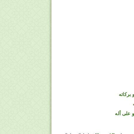
 بركاته
 على أله