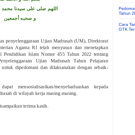
اللهم صلى على سيدنا محمد و
Pedoman
Tahun 2
و صحبه أجمعين
Cara Ta
GTK Ter
as penyelenggaraan Ujian Madrasah (UM), Direktorat
enterian Agama RI telah menyusun dan menetapkan
ral Pendidikan Islam Nomor 455 Tahun 2022 tentang
Penyelenggaraan Ujian Madrasah Tahun Pelajaran
, untuk dipedomani dan dilaksanakan dengan sebaik-
dapat mensosialisasikan/menyebarluaskan kepada
asah di wilayah kerja masing-masing.
isampaikan terima kasih.