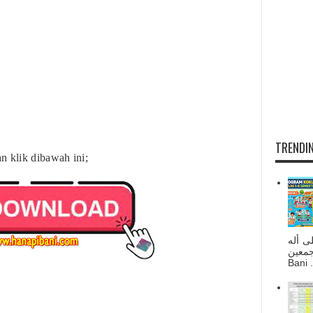
TRENDIN
n klik dibawah ini;
ى أله
صحبه أجمعين
Bani . 