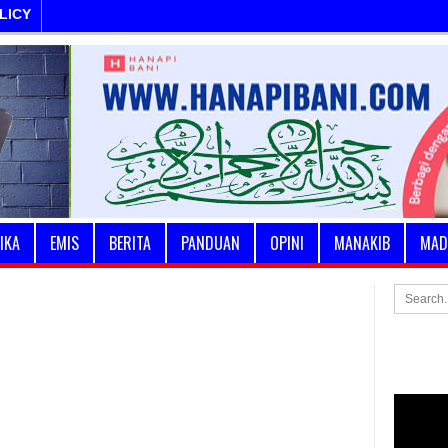
LICY
IKA
EMIS
BERITA
PANDUAN
OPINI
MANAKIB
MAD