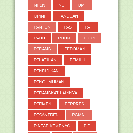
►
2020
(574)
NPSN
NU
OMI
►
2019
(691)
OPINI
PANDUAN
►
2018
(264)
PANTUN
PAS
PAT
►
2017
(371)
►
2016
(2)
PAUD
PDUM
PDUN
PEDANG
PEDOMAN
PELATIHAN
PEMILU
PENDIDIKAN
PENGUMUMAN
PERANGKAT LAINNYA
PERMEN
PERPRES
PESANTREN
PGMNI
PINTAR KEMENAG
PIP