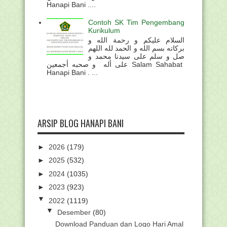
Hanapi Bani ....
Contoh SK Tim Pengembang
Kurikulum
السلام عليكم و رحمة الله و
بركاته بسم الله و الحمد لله اللهم
صل و سلم على سيدنا محمد و
على أله و صحبه أجمعين Salam Sahabat
Hanapi Bani . ...
ARSIP BLOG HANAPI BANI
►
2026
(179)
►
2025
(532)
►
2024
(1035)
►
2023
(923)
▼
2022
(1119)
▼
Desember
(80)
Download Panduan dan Logo Hari Amal