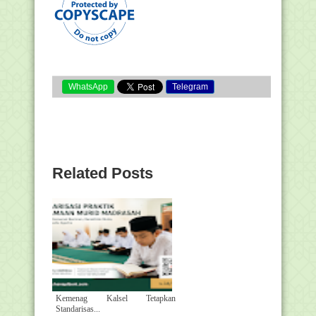
WhatsApp
Telegram
Related Posts
Kemenag Kalsel Tetapkan
Standarisas...