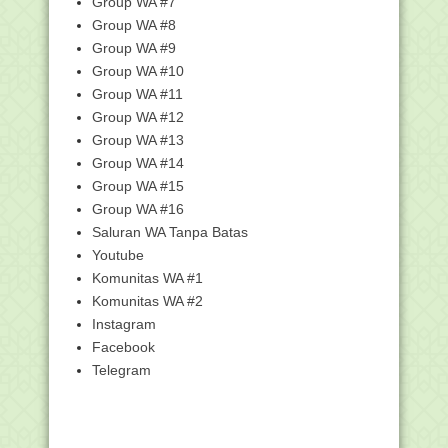
Group WA #7
Juknis Penyusunan SKP dan Penilaian
Group WA #8
SKP pada Aplik...
Group WA #9
Edaran Pelaksanaan dan Juknis CAT
Group WA #10
Indeks Profesion...
Group WA #11
TALQIN MAYIT BAGI ORANG NU
Group WA #12
Besok, Ribuan ASN Kemenag Ikuti
Group WA #13
Survei Indeks Prof...
Group WA #14
Hari Ini Peringatan 18 Tahun Tsunami
Group WA #15
Aceh, Kenali ...
Group WA #16
Buku Saku Indeks Profesionalitas ASN
Saluran WA Tanpa Batas
Contoh Deskripsi Pengalaman Kerja
Youtube
untuk PPPK, Baik...
Komunitas WA #1
Biografi Ridwan Saidi, Sosok
Komunitas WA #2
Budayawan Betawi hing...
Instagram
Aplikasi Administrasi Guru (Buku Kerja
Facebook
Guru) Kurik...
Telegram
Buku Jurnal Mengajar Harian Kelas 1
Semester 1 K-13
Universitas Islam Internasional
Indonesia Buka Pen...