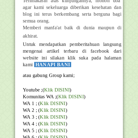
Terimakasih atas kunjungannya, mohon doa'
agar kami sekeluarga diberikan kesehatan dan
blog ini terus berkembang serta berguna bagi
semua orang.
Memberi manfa'at baik di dunia maupun di
akhirat.
Untuk mendapatkan pemberitahuan langsung
mengenai artikel terbaru di facebook dari
website ini silakan klik suka pada halaman
kami
HANAPI BANI
atau gabung Group kami;
Youtube ;(
Klik DISINI
)
Komunitas WA ;(
Klik DISINI
)
WA 1 ; (
Klik DISINI
)
WA 2 ; (
Klik DISINI
)
WA 3 ; (
Klik DISINI
)
WA 4 ; (
Klik DISINI
)
WA 5 ; (
Klik DISINI
)
WA 6 ; (
Klik DISINI
)