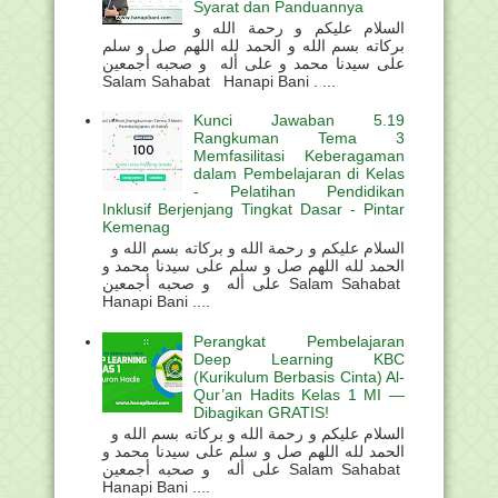
Syarat dan Panduannya
السلام عليكم و رحمة الله و
بركاته بسم الله و الحمد لله اللهم صل و سلم
على سيدنا محمد و على أله و صحبه أجمعين
Salam Sahabat Hanapi Bani . ...
Kunci Jawaban 5.19
Rangkuman Tema 3
Memfasilitasi Keberagaman
dalam Pembelajaran di Kelas
- Pelatihan Pendidikan
Inklusif Berjenjang Tingkat Dasar - Pintar
Kemenag
السلام عليكم و رحمة الله و بركاته بسم الله و
الحمد لله اللهم صل و سلم على سيدنا محمد و
على أله و صحبه أجمعين Salam Sahabat
Hanapi Bani ....
Perangkat Pembelajaran
Deep Learning KBC
(Kurikulum Berbasis Cinta) Al-
Qur’an Hadits Kelas 1 MI —
Dibagikan GRATIS!
السلام عليكم و رحمة الله و بركاته بسم الله و
الحمد لله اللهم صل و سلم على سيدنا محمد و
على أله و صحبه أجمعين Salam Sahabat
Hanapi Bani ....