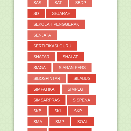
SAS
SAT
SBDP
SD
SEJARAH
SEKOLAH PENGGERAK
SENJATA
SERTIFIKASI GURU
SHAFAR
SHALAT
SIAGA
SIARAN PERS
SIBOSPINTAR
SILABUS
SIMPATIKA
SIMPEG
SIMSARPRAS
SISPENA
SKB
SKI
SKP
SMA
SMP
SOAL