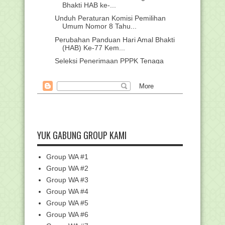
Bhakti HAB ke-...
Unduh Peraturan Komisi Pemilihan
Umum Nomor 8 Tahu...
Perubahan Panduan Hari Amal Bhakti
(HAB) Ke-77 Kem...
Seleksi Penerimaan PPPK Tenaga
Teknis Bawaslu
Edaran Batas Waktu Pencairan
Tunjangan Insentif Gu...
Download Silabus Fikih MI Sesuai KMA
183 Kelas 1-6...
Unduh Contoh Soal Dan Jawaban
YUK GABUNG GROUP KAMI
Seleksi PPPK Guru Kelas
Buku petunjuk teknis Helpdesk SSCASN
Group WA #1
Ayah dan Ibuku, Guru Jaman Now....!!!!
Group WA #2
Download Silabus SBdP SD/MI
Group WA #3
Kurikulum 2013
Group WA #4
10 Manfaat Rokok bagi Kesehatan yang
Disembunyikan
Group WA #5
Group WA #6
214.306 ASN Kemenag Ikuti Survei
Indeks Profesiona...