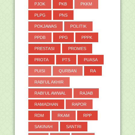
PJOK
PKB
PKKM
PLPG
PNS
POKJAWAS
POLITIK
PPDB
PPG
PPPK
PRESTASI
PROMES
PROTA
PTS
PUASA
PUISI
QURBAN
RA
RABI'UL AKHIR
RABI'UL AWWAL
RAJAB
RAMADHAN
RAPOR
RDM
RKAM
RPP
SAKINAH
SANTRI