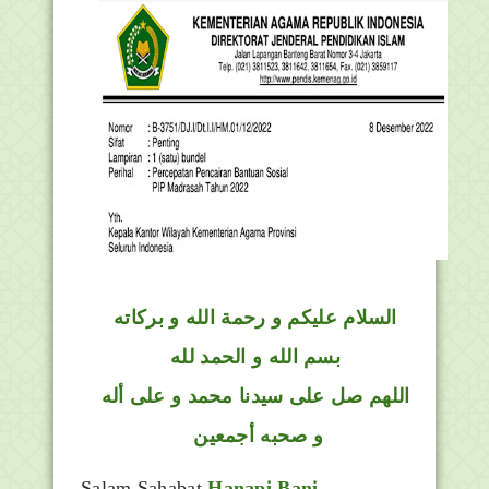
السلام عليكم و رحمة الله و بركاته
بسم الله و الحمد لله
اللهم صل على سيدنا محمد و على أله
و صحبه أجمعين
Salam Sahabat
Hanapi Bani
.