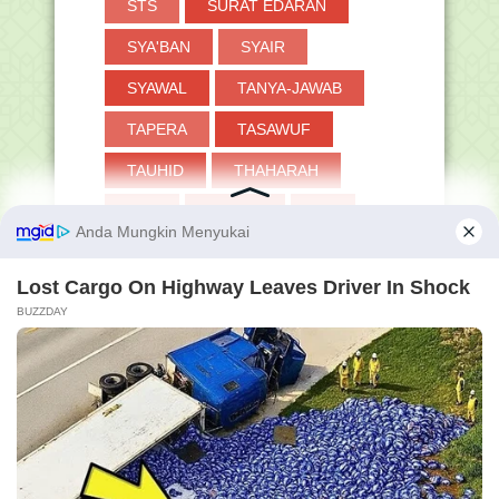
STS
SURAT EDARAN
SYA'BAN
SYAIR
SYAWAL
TANYA-JAWAB
TAPERA
TASAWUF
TAUHID
THAHARAH
TKA
TOKOH
TP
TPG
TRIK
TUKIN
TWIBBON
UAMBN-BK
UJIAN
UKKJ
UMRAH
UMUM
VERVAL PD
WUDHU
ZAKAT
'at baik di dunia maupun di akhirat. Aamiin ya Ra