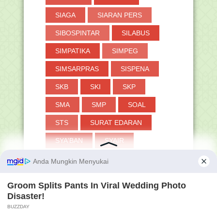
SIAGA
SIARAN PERS
SIBOSPINTAR
SILABUS
SIMPATIKA
SIMPEG
SIMSARPRAS
SISPENA
SKB
SKI
SKP
SMA
SMP
SOAL
STS
SURAT EDARAN
SYA'BAN
SYAIR
SYAWAL
TANYA-JAWAB
TAPERA
TASAWUF
TAUHID
THAHARAH
TKA
TOKOH
TP