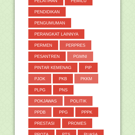
PELATIHAN
PEMILU
PENDIDIKAN
PENGUMUMAN
PERANGKAT LAINNYA
PERMEN
PERPRES
PESANTREN
PGMNI
PINTAR KEMENAG
PIP
PJOK
PKB
PKKM
PLPG
PNS
POKJAWAS
POLITIK
PPDB
PPG
PPPK
PRESTASI
PROMES
PROTA
PTS
PUASA