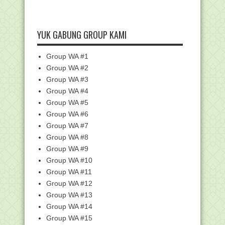
Download Silabus Fikih MI Sesuai KMA
183 Kelas 1-6...
Unduh Contoh Soal Dan Jawaban
YUK GABUNG GROUP KAMI
Seleksi PPPK Guru Kelas
Buku petunjuk teknis Helpdesk SSCASN
Group WA #1
Ayah dan Ibuku, Guru Jaman Now....!!!!
Group WA #2
Download Silabus SBdP SD/MI
Group WA #3
Kurikulum 2013
Group WA #4
10 Manfaat Rokok bagi Kesehatan yang
Disembunyikan
Group WA #5
Group WA #6
214.306 ASN Kemenag Ikuti Survei
Indeks Profesiona...
Group WA #7
Juknis Penyusunan SKP dan Penilaian
Group WA #8
SKP pada Aplik...
Group WA #9
Edaran Pelaksanaan dan Juknis CAT
Group WA #10
Indeks Profesion...
Group WA #11
TALQIN MAYIT BAGI ORANG NU
Group WA #12
Besok, Ribuan ASN Kemenag Ikuti
Group WA #13
Survei Indeks Prof...
Group WA #14
Hari Ini Peringatan 18 Tahun Tsunami
Group WA #15
Aceh, Kenali ...