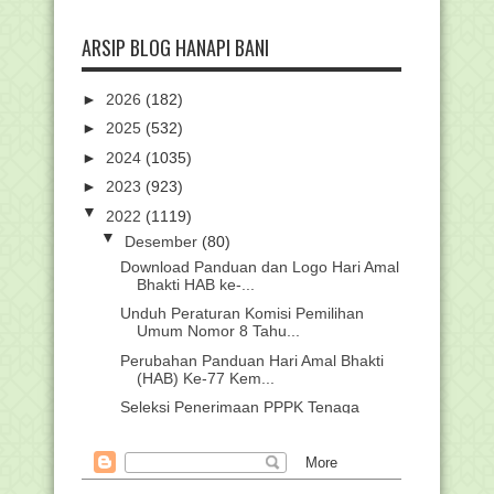
ARSIP BLOG HANAPI BANI
►
2026
(182)
►
2025
(532)
►
2024
(1035)
►
2023
(923)
▼
2022
(1119)
▼
Desember
(80)
Download Panduan dan Logo Hari Amal
Bhakti HAB ke-...
Unduh Peraturan Komisi Pemilihan
Umum Nomor 8 Tahu...
Perubahan Panduan Hari Amal Bhakti
(HAB) Ke-77 Kem...
Seleksi Penerimaan PPPK Tenaga
Teknis Bawaslu
Edaran Batas Waktu Pencairan
Tunjangan Insentif Gu...