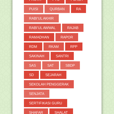
PUISI
QURBAN
RA
RABI'UL AKHIR
RABI'UL AWWAL
RAJAB
RAMADHAN
RAPOR
RDM
RKAM
RPP
SAKINAH
SANTRI
SAS
SAT
SBDP
SD
SEJARAH
SEKOLAH PENGGERAK
SENJATA
SERTIFIKASI GURU
SHAFAR
SHALAT