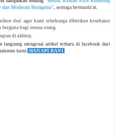
mi sampaikan tentang
"Besok, Ribuan ASN Kemenag
sme dan Moderasi Beragama"
, semoga bermanfa'at.
ohon doa' agar kami sekeluarga diberikan kesehatan
ta berguna bagi semua orang.
upun di akhirat.
langsung mengenai artikel terbaru di facebook dari
 halaman kami
HANAPI BANI