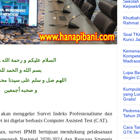
Sekolah
Kepsek
Khutbah 
Rahmat 
Soal TK
Kunci J
Kemenag
Kompete
السلام عليكم و رحمة الله و
Madras
بسم الله و الحمد لله
Lupa Ba
Begini 
اللهم صل و سلم على سيدنا محم
Kumpula
و صحبه أجمعين
yang Lu
Gratis!
Pedoman
akan menggelar Survei Indeks Profesionalisme dan
Tahun 2
ini digelar berbasis Computer Assisted Test (CAT).
Cara Ta
an, survei IPMB bertujuan mendukung pelaksanaan
GTK Ter
nengah Nasional 2020-2024 dan Rencana Strategis