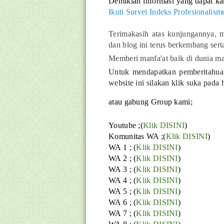
Demikian informasi yang dapat ka
Ikuti Survei Indeks Profesionali
Terimakasih atas kunjungannya, m
dan blog ini terus berkembang ser
Memberi manfa'at baik di dunia ma
Untuk mendapatkan pemberitahuan 
website ini silakan klik suka pada
atau gabung Group kami;
Youtube ;(
Klik DISINI
)
Komunitas WA ;(
Klik DISINI
)
WA 1 ; (
Klik DISINI
)
WA 2 ; (
Klik DISINI
)
WA 3 ; (
Klik DISINI
)
WA 4 ; (
Klik DISINI
)
WA 5 ; (
Klik DISINI
)
WA 6 ; (
Klik DISINI
)
WA 7 ; (
Klik DISINI
)