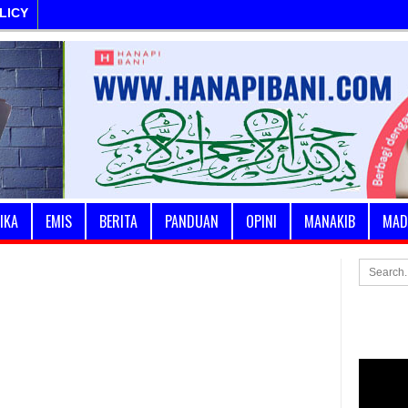
LICY
IKA
EMIS
BERITA
PANDUAN
OPINI
MANAKIB
MAD