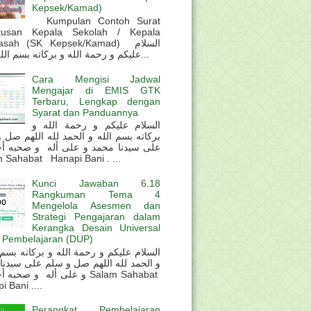
Kepsek/Kamad)
Kumpulan Contoh Surat
tusan Kepala Sekolah / Kepala
sah (SK Kepsek/Kamad) السلام
عليكم و رحمة الله و بركاته بسم الله و ال...
Cara Mengisi Jadwal
Mengajar di EMIS GTK
Terbaru, Lengkap dengan
Syarat dan Panduannya
السلام عليكم و رحمة الله و
بركاته بسم الله و الحمد لله اللهم صل 
على سيدنا محمد و على أله و صحبه أ
 Sahabat Hanapi Bani . ...
Kunci Jawaban 6.18
Rangkuman Tema 4
Mengelola Asesmen dan
Strategi Pengajaran dalam
Kerangka Desain Universal
 Pembelajaran (DUP)
و الحمد لله اللهم صل و سلم على سيدنا
و على أله و صحب Salam Sahabat
 Bani ....
Perangkat Pembelajaran