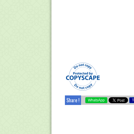
Share !
WhatsApp
T