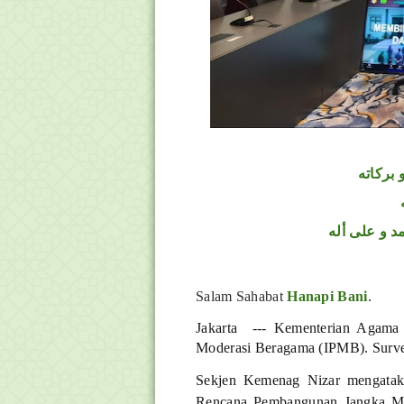
 بركاته
د و على أله
Salam Sahabat
Hanapi Bani
.
Jakarta --- Kementerian Agama 
Moderasi Beragama (IPMB). Survei 
Sekjen Kemenag Nizar mengatak
Rencana Pembangunan Jangka Me