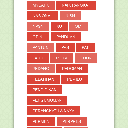
►
Februari
(107)
MYSAPK
NAIK PANGKAT
►
Januari
(154)
NASIONAL
NISN
►
2021
(970)
►
2020
(574)
NPSN
NU
OMI
►
2019
(691)
OPINI
PANDUAN
►
2018
(264)
PANTUN
PAS
PAT
►
2017
(371)
►
2016
(2)
PAUD
PDUM
PDUN
PEDANG
PEDOMAN
PELATIHAN
PEMILU
PENDIDIKAN
PENGUMUMAN
PERANGKAT LAINNYA
PERMEN
PERPRES