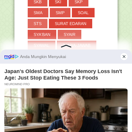
SKB
SKI
SKP
SMA
SMP
SOAL
STS
SURAT EDARAN
SYA'BAN
SYAIR
SYAWAL
TANYA-JAWAB
TAPERA
TASAWUF
TAUHID
THAHARAH
TKA
TOKOH
TP
TPG
TRIK
TUKIN
TWIBBON
UAMBN-BK
UJIAN
UKKJ
UMRAH
UMUM
VERVAL PD