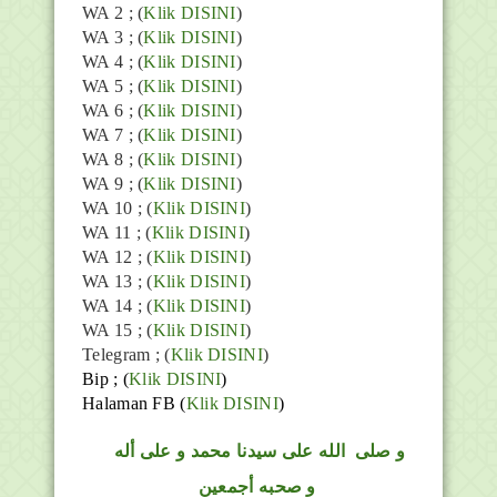
WA 2 ; (
Klik DISINI
)
WA 3 ; (
Klik DISINI
)
WA 4 ; (
Klik DISINI
)
WA 5 ; (
Klik DISINI
)
WA 6 ; (
Klik DISINI
)
WA 7 ; (
Klik DISINI
)
WA 8 ; (
Klik DISINI
)
WA 9 ; (
Klik DISINI
)
WA 10 ; (
Klik DISINI
)
WA 11 ; (
Klik DISINI
)
WA 12 ; (
Klik DISINI
)
WA 13 ; (
Klik DISINI
)
WA 14 ; (
Klik DISINI
)
WA 15 ; (
Klik DISINI
)
Telegram ;
(
Klik DISINI
)
Bip ;
(
Klik DISINI
)
Halaman FB
(
Klik DISINI
)
و
صلى
الله
على سيدنا محمد و على أله
و صحبه أجمعين