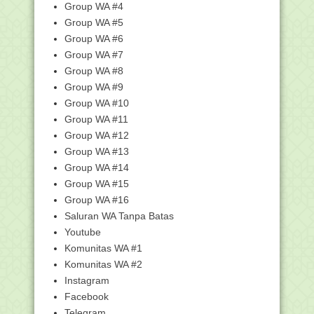
Group WA #4
10 Manfaat Rokok bagi Kesehatan yang
Disembunyikan
Group WA #5
Group WA #6
214.306 ASN Kemenag Ikuti Survei
Indeks Profesiona...
Group WA #7
Juknis Penyusunan SKP dan Penilaian
Group WA #8
SKP pada Aplik...
Group WA #9
Edaran Pelaksanaan dan Juknis CAT
Group WA #10
Indeks Profesion...
Group WA #11
TALQIN MAYIT BAGI ORANG NU
Group WA #12
Besok, Ribuan ASN Kemenag Ikuti
Group WA #13
Survei Indeks Prof...
Group WA #14
Hari Ini Peringatan 18 Tahun Tsunami
Group WA #15
Aceh, Kenali ...
Group WA #16
Buku Saku Indeks Profesionalitas ASN
Saluran WA Tanpa Batas
Contoh Deskripsi Pengalaman Kerja
Youtube
untuk PPPK, Baik...
Komunitas WA #1
Biografi Ridwan Saidi, Sosok
Komunitas WA #2
Budayawan Betawi hing...
Instagram
Aplikasi Administrasi Guru (Buku Kerja
Facebook
Guru) Kurik...
Telegram