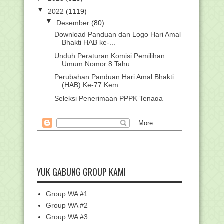
▼
2022
(1119)
▼
Desember
(80)
Download Panduan dan Logo Hari Amal
Bhakti HAB ke-...
Unduh Peraturan Komisi Pemilihan
Umum Nomor 8 Tahu...
Perubahan Panduan Hari Amal Bhakti
(HAB) Ke-77 Kem...
Seleksi Penerimaan PPPK Tenaga
Teknis Bawaslu
Edaran Batas Waktu Pencairan
Tunjangan Insentif Gu...
Download Silabus Fikih MI Sesuai KMA
183 Kelas 1-6...
Unduh Contoh Soal Dan Jawaban
YUK GABUNG GROUP KAMI
Seleksi PPPK Guru Kelas
Buku petunjuk teknis Helpdesk SSCASN
Group WA #1
Ayah dan Ibuku, Guru Jaman Now....!!!!
Group WA #2
Download Silabus SBdP SD/MI
Group WA #3
Kurikulum 2013