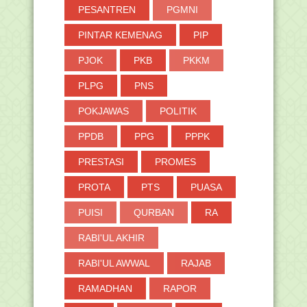
PESANTREN
PGMNI
PINTAR KEMENAG
PIP
PJOK
PKB
PKKM
PLPG
PNS
POKJAWAS
POLITIK
PPDB
PPG
PPPK
PRESTASI
PROMES
PROTA
PTS
PUASA
PUISI
QURBAN
RA
RABI'UL AKHIR
RABI'UL AWWAL
RAJAB
RAMADHAN
RAPOR