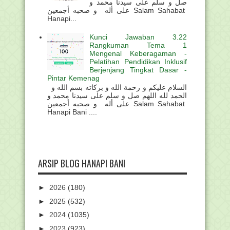
صل و سلم على سيدنا محمد و
على أله و صحبه أجمعين Salam Sahabat
Hanapi...
Kunci Jawaban 3.22
Rangkuman Tema 1
Mengenal Keberagaman -
Pelatihan Pendidikan Inklusif
Berjenjang Tingkat Dasar -
Pintar Kemenag
السلام عليكم و رحمة الله و بركاته بسم الله و
الحمد لله اللهم صل و سلم على سيدنا محمد و
على أله و صحبه أجمعين Salam Sahabat
Hanapi Bani ....
ARSIP BLOG HANAPI BANI
►
2026
(180)
►
2025
(532)
►
2024
(1035)
►
2023
(923)