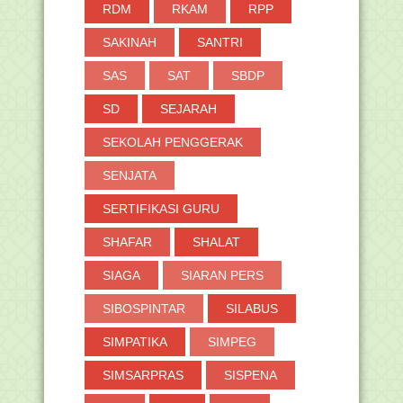
RDM
RKAM
RPP
SAKINAH
SANTRI
SAS
SAT
SBDP
SD
SEJARAH
SEKOLAH PENGGERAK
SENJATA
SERTIFIKASI GURU
SHAFAR
SHALAT
SIAGA
SIARAN PERS
SIBOSPINTAR
SILABUS
SIMPATIKA
SIMPEG
SIMSARPRAS
SISPENA