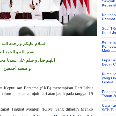
Sekolah
Kepsek
Khutbah 
Rahmat 
Soal TK
Kunci J
Kemenag
السلام عليكم و رحمة الله و
Kompete
Madras
بسم الله و الحمد لله
اللهم صل و سلم على سيدنا محم
Lupa Ba
Begini 
و صحبه أجمعين
Kumpula
yang Lu
Gratis!
urat Keputusan Bersama (SKB) menetapkan Hari Libur
Pedoman
tahun ini selama tujuh hari atau jatuh pada tanggal 19
Tahun 2
Cara Ta
 Rapat Tingkat Menteri (RTM) yang dihadiri Menko
GTK Ter