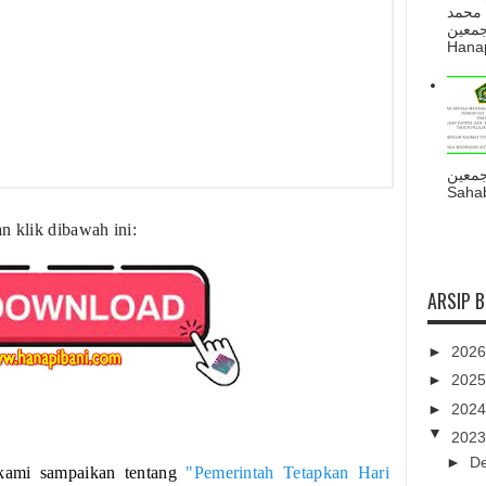
 محمد
ه أجمعين
Hanapi
جمعين
Sahab
n klik dibawah ini:
ARSIP 
►
202
►
202
►
202
▼
202
►
D
kami sampaikan tentang
"Pemerintah Tetapkan Hari