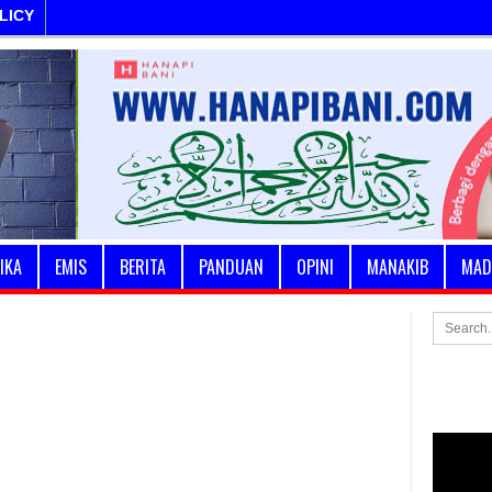
LICY
IKA
EMIS
BERITA
PANDUAN
OPINI
MANAKIB
MAD