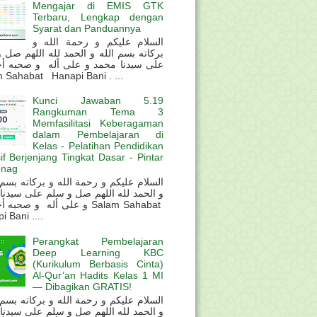
Mengajar di EMIS GTK
Terbaru, Lengkap dengan
Syarat dan Panduannya
السلام عليكم و رحمة الله و
بركاته بسم الله و الحمد لله اللهم صل 
على سيدنا محمد و على أله و صحبه أ
 Sahabat Hanapi Bani . ...
Kunci Jawaban 5.19
Rangkuman Tema 3
Memfasilitasi Keberagaman
dalam Pembelajaran di
Kelas - Pelatihan Pendidikan
sif Berjenjang Tingkat Dasar - Pintar
nag
و الحمد لله اللهم صل و سلم على سيدنا
و على أله و صحب Salam Sahabat
 Bani ....
Perangkat Pembelajaran
Deep Learning KBC
(Kurikulum Berbasis Cinta)
Al-Qur’an Hadits Kelas 1 MI
— Dibagikan GRATIS!
و الحمد لله اللهم صل و سلم على سيدنا