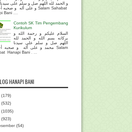
و الحمد لله اللهم صل و سلم على سيدنا
و على أله و صحب Salam Sahabat
 Bani ....
Contoh SK Tim Pengembang
Kurikulum
السلام عليكم و رحمة الله و
بركاته بسم الله و الحمد لله
اللهم صل و سلم على سيدنا
محمد و على أله و صحبه أ Salam
at Hanapi Bani . ...
BLOG HANAPI BANI
6
(179)
5
(532)
4
(1035)
3
(923)
esember
(54)