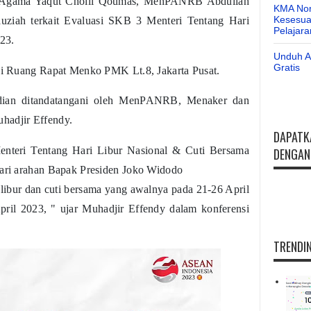
i Agama Yaqut Cholil Qoumas, MenPANRB Abdullah
KMA Nom
Kesesuai
ziah terkait Evaluasi SKB 3 Menteri Tentang Hari
Pelajar
23.
Unduh Ap
Gratis
 di Ruang Rapat Menko PMK Lt.8, Jakarta Pusat.
udian ditandatangani oleh MenPANRB, Menaker dan
hadjir Effendy.
DAPATK
enteri Tentang Hari Libur Nasional & Cuti Bersama
DENGAN 
 dari arahan Bapak Presiden Joko Widodo
 libur dan cuti bersama yang awalnya pada 21-26 April
pril 2023, " ujar Muhadjir Effendy dalam konferensi
TRENDIN