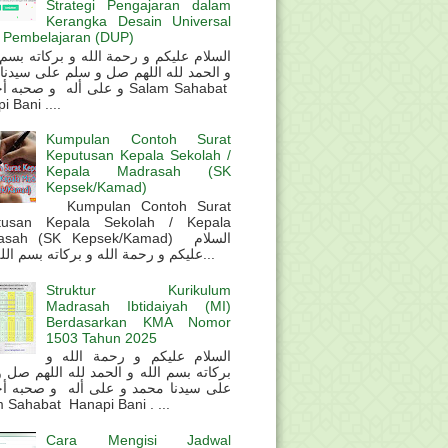
Strategi Pengajaran dalam
Kerangka Desain Universal
 Pembelajaran (DUP)
و الحمد لله اللهم صل و سلم على سيدنا
و على أله و صحب Salam Sahabat
 Bani ....
Kumpulan Contoh Surat
Keputusan Kepala Sekolah /
Kepala Madrasah (SK
Kepsek/Kamad)
Kumpulan Contoh Surat
tusan Kepala Sekolah / Kepala
sah (SK Kepsek/Kamad) السلام
عليكم و رحمة الله و بركاته بسم الله و ال...
Struktur Kurikulum
Madrasah Ibtidaiyah (MI)
Berdasarkan KMA Nomor
1503 Tahun 2025
السلام عليكم و رحمة الله و
بركاته بسم الله و الحمد لله اللهم صل 
على سيدنا محمد و على أله و صحبه أ
 Sahabat Hanapi Bani . ...
Cara Mengisi Jadwal