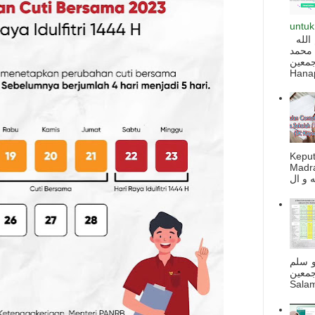
untuk
السلام عليكم و رحمة الله و بركاته بسم الله
 محمد
ه أجمعين
Hanapi
Kepu
Madra
و سلم
جمعين
Salam