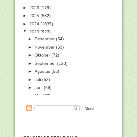
►
2026
(179)
►
2025
(532)
►
2024
(1035)
▼
2023
(923)
►
Desember
(54)
►
November
(53)
►
Oktober
(72)
►
September
(123)
►
Agustus
(55)
►
Juli
(53)
►
Juni
(69)
►
Mei
(73)
►
April
(87)
▼
Maret
(101)
Surat Edaran Pencairan Bantuan Sosial
PIP Tahap I ...
SK Penetapan Siswa Madrasah (MA,
MTs, dan MI) Pene...