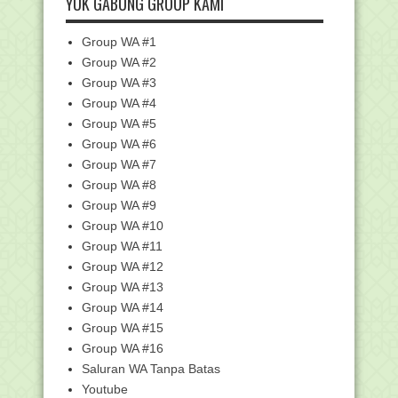
YUK GABUNG GROUP KAMI
Pemberitahuan Perpanjangan
Pengajuan Bantuan Saran...
Group WA #1
Tahap 1, Kemenag Siapkan Rp73 Miliar
Group WA #2
Tunjangan Khu...
Group WA #3
Pemerintah Tetapkan Hari Libur
Group WA #4
Nasional dan Cuti B...
Group WA #5
Unduh Contoh Soal AM Mapel Umum
Group WA #6
dan PAI Jenjang MTs
Group WA #7
Unduh Contoh Soal UM Mapel Umum
Group WA #8
Jenjang MI
Group WA #9
Kumpulan Contoh Soal Ujian Madrasah
Group WA #10
(UM) Mapel PAI...
Group WA #11
SE Ketentuan Pengajuan DUPAK
Pranata Humas
Group WA #12
Group WA #13
Edaran dan Juknis Penerimaan
Pendidik dan Tenaga K...
Group WA #14
Fungsi dan Cara Download Sertifikat
Group WA #15
SKD PPPK
Group WA #16
Penggantian Penerima Bantuan
Saluran WA Tanpa Batas
Bidikmisi on going 20...
Youtube