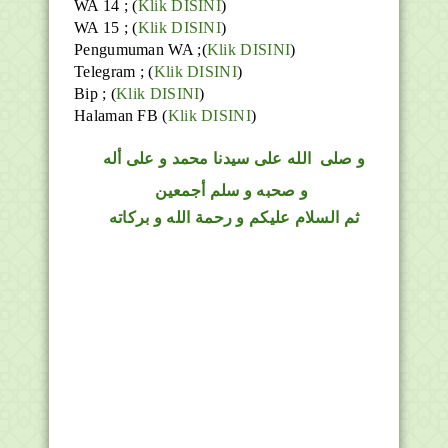
WA 14 ; (
Klik DISINI
)
WA 15 ; (
Klik DISINI
)
Pengumuman WA ;(
Klik DISINI
)
Telegram ;
(
Klik DISINI
)
Bip ;
(
Klik DISINI
)
Halaman FB
(
Klik DISINI
)
و
صلى
الله
على سيدنا محمد و على أله
و صحبه و سلم أجمعين
ثم السلام عليكم و رحمة الله و بركاته