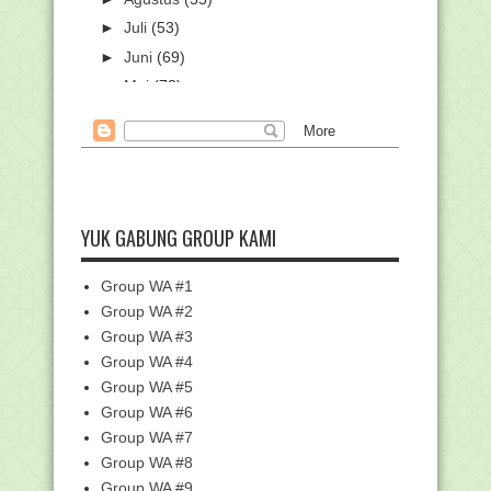
►
Juli
(53)
►
Juni
(69)
►
Mei
(73)
►
April
(87)
▼
Maret
(101)
Surat Edaran Pencairan Bantuan Sosial
PIP Tahap I ...
SK Penetapan Siswa Madrasah (MA,
YUK GABUNG GROUP KAMI
MTs, dan MI) Pene...
Pemberitahuan Perpanjangan
Pengajuan Bantuan Saran...
Group WA #1
Tahap 1, Kemenag Siapkan Rp73 Miliar
Group WA #2
Tunjangan Khu...
Group WA #3
Pemerintah Tetapkan Hari Libur
Group WA #4
Nasional dan Cuti B...
Group WA #5
Unduh Contoh Soal AM Mapel Umum
Group WA #6
dan PAI Jenjang MTs
Group WA #7
Unduh Contoh Soal UM Mapel Umum
Group WA #8
Jenjang MI
Group WA #9